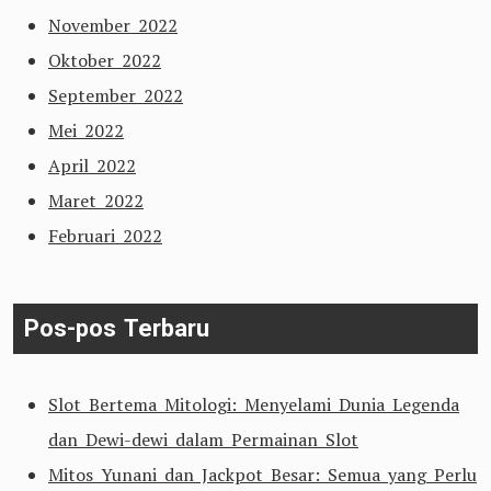
November 2022
Oktober 2022
September 2022
Mei 2022
April 2022
Maret 2022
Februari 2022
Pos-pos Terbaru
Slot Bertema Mitologi: Menyelami Dunia Legenda
dan Dewi-dewi dalam Permainan Slot
Mitos Yunani dan Jackpot Besar: Semua yang Perlu