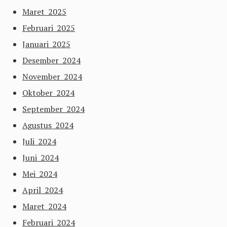
Maret 2025
Februari 2025
Januari 2025
Desember 2024
November 2024
Oktober 2024
September 2024
Agustus 2024
Juli 2024
Juni 2024
Mei 2024
April 2024
Maret 2024
Februari 2024