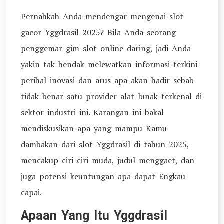
Pernahkah Anda mendengar mengenai slot
gacor Yggdrasil 2025? Bila Anda seorang
penggemar gim slot online daring, jadi Anda
yakin tak hendak melewatkan informasi terkini
perihal inovasi dan arus apa akan hadir sebab
tidak benar satu provider alat lunak terkenal di
sektor industri ini. Karangan ini bakal
mendiskusikan apa yang mampu Kamu
dambakan dari slot Yggdrasil di tahun 2025,
mencakup ciri-ciri muda, judul menggaet, dan
juga potensi keuntungan apa dapat Engkau
capai.
Apaan Yang Itu Yggdrasil