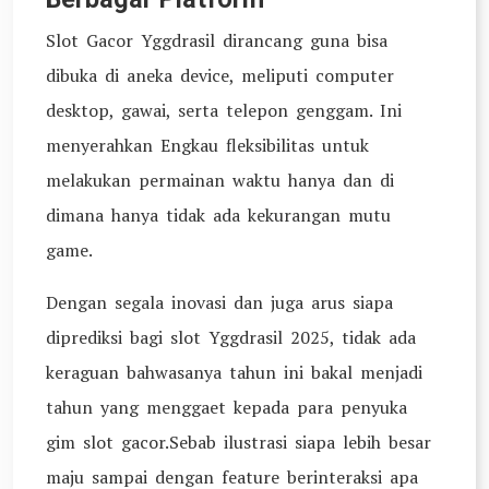
Slot Gacor Yggdrasil dirancang guna bisa
dibuka di aneka device, meliputi computer
desktop, gawai, serta telepon genggam. Ini
menyerahkan Engkau fleksibilitas untuk
melakukan permainan waktu hanya dan di
dimana hanya tidak ada kekurangan mutu
game.
Dengan segala inovasi dan juga arus siapa
diprediksi bagi slot Yggdrasil 2025, tidak ada
keraguan bahwasanya tahun ini bakal menjadi
tahun yang menggaet kepada para penyuka
gim slot gacor.Sebab ilustrasi siapa lebih besar
maju sampai dengan feature berinteraksi apa