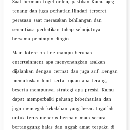
Saat bermain togel onlen, pastikan Kamu ajeg
tenang dan juga perhatian.Hindari terseret
perasaan saat merasakan kehilangan dan
senantiasa perhatikan tahap selanjutnya
bersama pemimpin dingin.
Main lotere on line mampu berubah
entertainment apa menyenangkan asalkan
dijalankan dengan cermat dan juga arif. Dengan
memutuskan limit serta tujuan apa terang,
beserta mempunyai strategi apa presisi, Kamu
dapat memperbaiki peluang keberhasilan dan
juga mencegah kekalahan yang besar. Ingatlah
untuk terus-menerus bermain-main secara
bertanggung balas dan nggak amat terpaku di