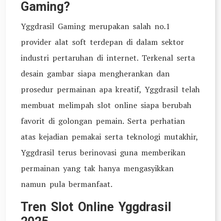
Gaming?
Yggdrasil Gaming merupakan salah no.1
provider alat soft terdepan di dalam sektor
industri pertaruhan di internet. Terkenal serta
desain gambar siapa mengherankan dan
prosedur permainan apa kreatif, Yggdrasil telah
membuat melimpah slot online siapa berubah
favorit di golongan pemain. Serta perhatian
atas kejadian pemakai serta teknologi mutakhir,
Yggdrasil terus berinovasi guna memberikan
permainan yang tak hanya mengasyikkan
namun pula bermanfaat.
Tren Slot Online Yggdrasil