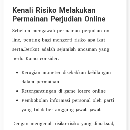
Kenali Risiko Melakukan
Permainan Perjudian Online
Sebelum mengawali permainan perjudian on
line, penting bagi mengerti risiko apa ikut
serta.Berikut adalah sejumlah ancaman yang
perlu Kamu consider:
Kerugian moneter disebabkan kehilangan
dalam permainan
Ketergantungan di game lotere online
Pembobolan informasi personal oleh parti
yang tidak bertanggung jawab jawab
Dengan mengenali risiko-risiko yang dimaksud,