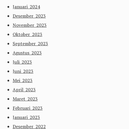
Januari 2024
Desember 2023
November 2023
Oktober 2023
September 2023
Agustus 2023
Juli 2023
Juni 2023
Mei 2023
April 2023
Maret 2023
Februari 2023
Januari 2023
Desember 2022