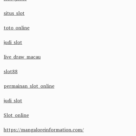
situs slot
toto online
judi slot
live draw macau
slot88
permainan slot online
judi slot
Slot online
https://mangaloreinformation.com/