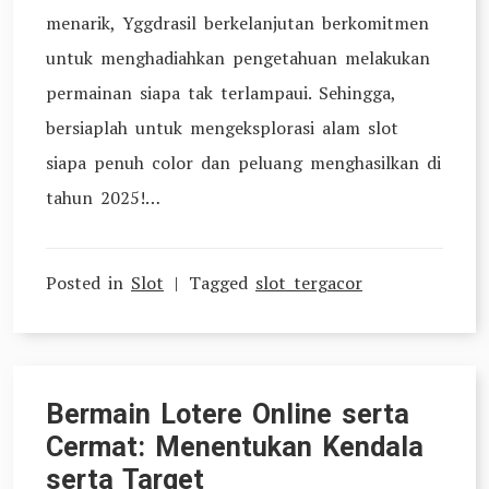
menarik, Yggdrasil berkelanjutan berkomitmen
untuk menghadiahkan pengetahuan melakukan
permainan siapa tak terlampaui. Sehingga,
bersiaplah untuk mengeksplorasi alam slot
siapa penuh color dan peluang menghasilkan di
tahun 2025!…
Posted in
Slot
Tagged
slot tergacor
Bermain Lotere Online serta
Cermat: Menentukan Kendala
serta Target