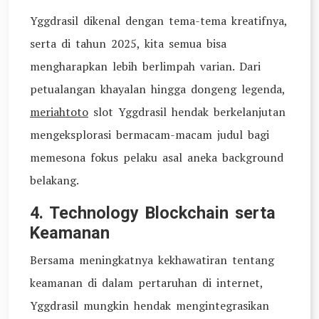
Yggdrasil dikenal dengan tema-tema kreatifnya,
serta di tahun 2025, kita semua bisa
mengharapkan lebih berlimpah varian. Dari
petualangan khayalan hingga dongeng legenda,
meriahtoto
slot Yggdrasil hendak berkelanjutan
mengeksplorasi bermacam-macam judul bagi
memesona fokus pelaku asal aneka background
belakang.
4. Technology Blockchain serta
Keamanan
Bersama meningkatnya kekhawatiran tentang
keamanan di dalam pertaruhan di internet,
Yggdrasil mungkin hendak mengintegrasikan