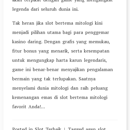
legenda dari seluruh dunia ini.
Tak heran jika slot bertema mitologi kini
menjadi pilihan utama bagi para penggemar
kasino daring. Dengan grafis yang memukau,
fitur bonus yang menarik, serta kesempatan
untuk mengungkap harta karun legendaris,
game ini benar-benar menyajikan pengalaman
bermain yang tak terlupakan. Saatnya
menyelami dunia mitologi dan raih peluang
kemenangan emas di slot bertema mitologi
favorit Anda!…
Posted in
Slot Terbaik
Tagged
agen slot