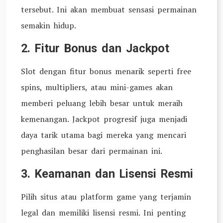
tersebut. Ini akan membuat sensasi permainan
semakin hidup.
2. Fitur Bonus dan Jackpot
Slot dengan fitur bonus menarik seperti free
spins, multipliers, atau mini-games akan
memberi peluang lebih besar untuk meraih
kemenangan. Jackpot progresif juga menjadi
daya tarik utama bagi mereka yang mencari
penghasilan besar dari permainan ini.
3. Keamanan dan Lisensi Resmi
Pilih situs atau platform game yang terjamin
legal dan memiliki lisensi resmi. Ini penting