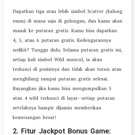
Dapatkan tiga atau lebih simbol Scatter (kalung
emas) di mana saja di gulungan, dan kamu akan
masuk ke putaran gratis. Kamu bisa dapatkan
4, 5, atau 6 putaran gratis. Kedengarannya
sedikit? Tunggu dulu. Selama putaran gratis ini,
setiap kali simbol Wild muncul, ia akan
terkunci di posisinya dan tidak akan turun atau
menghilang sampai putaran gratis selesai.
Bayangkan jika kamu bisa mengumpulkan 3
atau 4 wild terkunci di layar—setiap putaran
setelahnya hampir dijamin memberikan
kemenangan besar!
2. Fitur Jackpot Bonus Game: