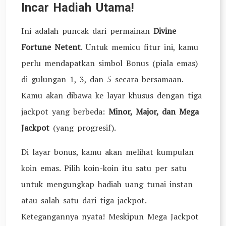
Incar Hadiah Utama!
Ini adalah puncak dari permainan
Divine
Fortune Netent
. Untuk memicu fitur ini, kamu
perlu mendapatkan simbol Bonus (piala emas)
di gulungan 1, 3, dan 5 secara bersamaan.
Kamu akan dibawa ke layar khusus dengan tiga
jackpot yang berbeda:
Minor, Major, dan Mega
Jackpot
(yang progresif).
Di layar bonus, kamu akan melihat kumpulan
koin emas. Pilih koin-koin itu satu per satu
untuk mengungkap hadiah uang tunai instan
atau salah satu dari tiga jackpot.
Ketegangannya nyata! Meskipun Mega Jackpot