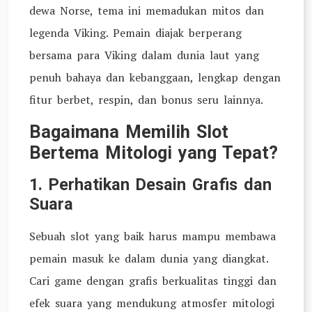
dewa Norse, tema ini memadukan mitos dan
legenda Viking. Pemain diajak berperang
bersama para Viking dalam dunia laut yang
penuh bahaya dan kebanggaan, lengkap dengan
fitur berbet, respin, dan bonus seru lainnya.
Bagaimana Memilih Slot
Bertema Mitologi yang Tepat?
1. Perhatikan Desain Grafis dan
Suara
Sebuah slot yang baik harus mampu membawa
pemain masuk ke dalam dunia yang diangkat.
Cari game dengan grafis berkualitas tinggi dan
efek suara yang mendukung atmosfer mitologi