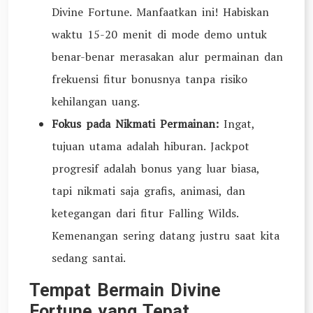
Divine Fortune. Manfaatkan ini! Habiskan
waktu 15-20 menit di mode demo untuk
benar-benar merasakan alur permainan dan
frekuensi fitur bonusnya tanpa risiko
kehilangan uang.
Fokus pada Nikmati Permainan:
Ingat,
tujuan utama adalah hiburan. Jackpot
progresif adalah bonus yang luar biasa,
tapi nikmati saja grafis, animasi, dan
ketegangan dari fitur Falling Wilds.
Kemenangan sering datang justru saat kita
sedang santai.
Tempat Bermain Divine
Fortune yang Tepat