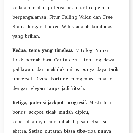
kedalaman dan potensi besar untuk pemain
berpengalaman. Fitur Falling Wilds dan Free
Spins dengan Locked Wilds adalah kombinasi
yang brilian.
Kedua, tema yang timeless.
Mitologi Yunani
tidak pernah basi. Cerita-cerita tentang dewa,
pahlawan, dan makhluk mitos punya daya tarik
universal. Divine Fortune mengemas tema ini
dengan elegan tanpa jadi kitsch.
Ketiga, potensi jackpot progresif.
Meski fitur
bonus jackpot tidak mudah dipicu,
keberadaannya menambah lapisan eksitasi
ekstra. Setiap putaran biasa tiba-tiba punya