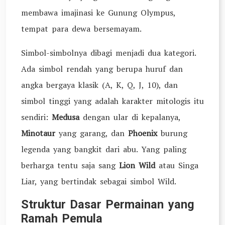
membawa imajinasi ke Gunung Olympus,
tempat para dewa bersemayam.
Simbol-simbolnya dibagi menjadi dua kategori.
Ada simbol rendah yang berupa huruf dan
angka bergaya klasik (A, K, Q, J, 10), dan
simbol tinggi yang adalah karakter mitologis itu
sendiri:
Medusa
dengan ular di kepalanya,
Minotaur
yang garang, dan
Phoenix
burung
legenda yang bangkit dari abu. Yang paling
berharga tentu saja sang
Lion Wild
atau Singa
Liar, yang bertindak sebagai simbol Wild.
Struktur Dasar Permainan yang
Ramah Pemula