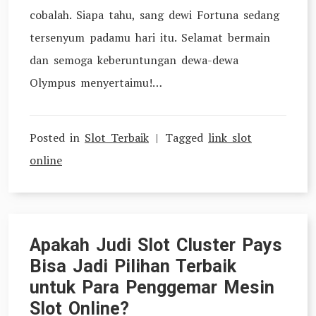
cobalah. Siapa tahu, sang dewi Fortuna sedang
tersenyum padamu hari itu. Selamat bermain
dan semoga keberuntungan dewa-dewa
Olympus menyertaimu!…
Posted in
Slot Terbaik
Tagged
link slot
online
Apakah Judi Slot Cluster Pays
Bisa Jadi Pilihan Terbaik
untuk Para Penggemar Mesin
Slot Online?