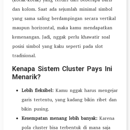
dan kolom. Saat ada sejumlah minimal simbol
yang sama saling berdampingan secara vertikal
maupun horizontal, maka kamu mendapatkan
kemenangan. Jadi, nggak perlu khawatir soal
posisi simbol yang kaku seperti pada slot
tradisional.
Kenapa Sistem Cluster Pays Ini
Menarik?
Lebih fleksibel:
Kamu nggak harus mengejar
garis tertentu, yang kadang bikin ribet dan
bikin pusing.
Kesempatan menang lebih banyak:
Karena
pola cluster bisa terbentuk di mana saja