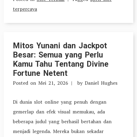
terpercaya
Mitos Yunani dan Jackpot
Besar: Semua yang Perlu
Kamu Tahu Tentang Divine
Fortune Netent
Posted on
Mei 21, 2026
by
Daniel Hughes
Di dunia slot online yang penuh dengan
gemerlap dan efek visual memukau, ada
beberapa judul yang berhasil bertahan dan
menjadi legenda. Mereka bukan sekadar