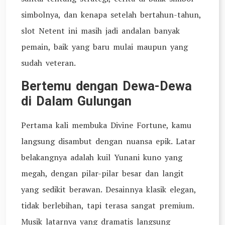
simbolnya, dan kenapa setelah bertahun-tahun,
slot Netent ini masih jadi andalan banyak
pemain, baik yang baru mulai maupun yang
sudah veteran.
Bertemu dengan Dewa-Dewa
di Dalam Gulungan
Pertama kali membuka Divine Fortune, kamu
langsung disambut dengan nuansa epik. Latar
belakangnya adalah kuil Yunani kuno yang
megah, dengan pilar-pilar besar dan langit
yang sedikit berawan. Desainnya klasik elegan,
tidak berlebihan, tapi terasa sangat premium.
Musik latarnya yang dramatis langsung