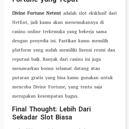
Divine Fortune Netent
adalah slot eksklusif dari
NetEnt, jadi kamu akan menemukannya di
casino online terkemuka yang bekerja sama
dengan penyedia ini. Pastikan kamu memilih
platform yang sudah memiliki lisensi resmi dan
reputasi baik. Banyak dari casino ini juga
menawarkan bonus selamat datang atau
putaran gratis yang bisa kamu gunakan untuk
mencoba Divine Fortune, yang tentu saja
merupakan kesempatan bagus.
Final Thought: Lebih Dari
Sekadar Slot Biasa