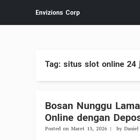
Skip
Envizions Corp
to
content
Tag:
situs slot online 24
Bosan Nunggu Lama?
Online dengan Depos
Posted on
Maret 13, 2026
by
Daniel