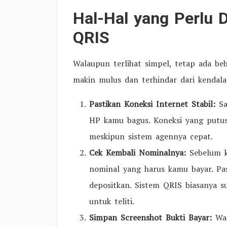
Hal-Hal yang Perlu 
QRIS
Walaupun terlihat simpel, tetap ada b
makin mulus dan terhindar dari kendala
Pastikan Koneksi Internet Stabil:
Sa
HP kamu bagus. Koneksi yang putus-
meskipun sistem agennya cepat.
Cek Kembali Nominalnya:
Sebelum ko
nominal yang harus kamu bayar. Pa
depositkan. Sistem QRIS biasanya su
untuk teliti.
Simpan Screenshot Bukti Bayar:
Wal