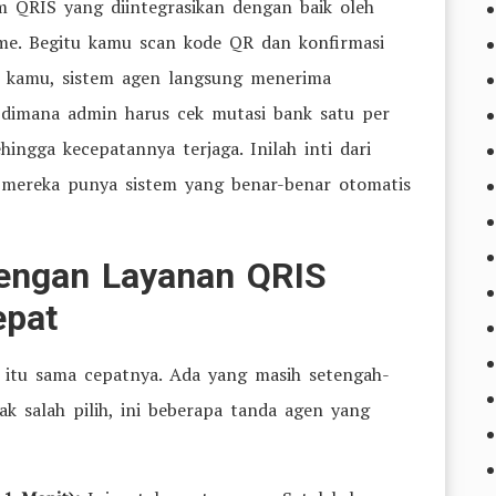
em QRIS yang diintegrasikan dengan baik oleh
ime. Begitu kamu scan kode QR dan konfirmasi
al kamu, sistem agen langsung menerima
al dimana admin harus cek mutasi bank satu per
hingga kecepatannya terjaga. Inilah inti dari
mereka punya sistem yang benar-benar otomatis
 dengan Layanan QRIS
epat
itu sama cepatnya. Ada yang masih setengah-
k salah pilih, ini beberapa tanda agen yang