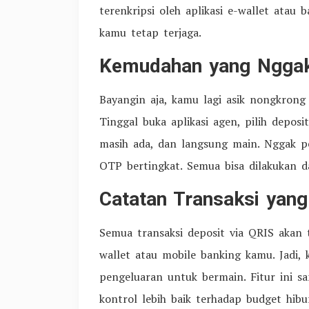
terenkripsi oleh aplikasi e-wallet atau b
kamu tetap terjaga.
Kemudahan yang Nggak
Bayangin aja, kamu lagi asik nongkrong 
Tinggal buka aplikasi agen, pilih depos
masih ada, dan langsung main. Nggak pe
OTP bertingkat. Semua bisa dilakukan 
Catatan Transaksi yang
Semua transaksi deposit via QRIS akan t
wallet atau mobile banking kamu. Jadi
pengeluaran untuk bermain. Fitur ini 
kontrol lebih baik terhadap budget hibu