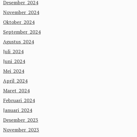
Desember 2024
November 2024
Oktober 2024
September 2024
Agustus 2024
Juli 2024
Juni 2024
Mei 2024
April 2024
Maret 2024
Februari 2024
Januari 2024
Desember 2023
November 2023