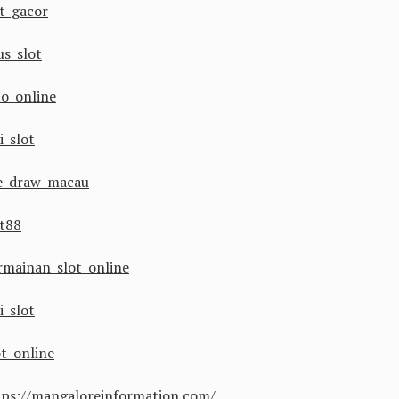
ot gacor
us slot
to online
i slot
ve draw macau
ot88
rmainan slot online
i slot
ot online
tps://mangaloreinformation.com/