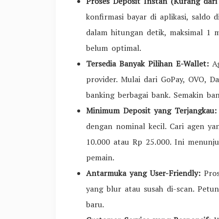
Proses Deposit Instan (Kurang dari
konfirmasi bayar di aplikasi, saldo
dalam hitungan detik, maksimal 1 me
belum optimal.
Tersedia Banyak Pilihan E-Wallet:
Ag
provider. Mulai dari GoPay, OVO, D
banking berbagai bank. Semakin ban
Minimum Deposit yang Terjangkau:
dengan nominal kecil. Cari agen y
10.000 atau Rp 25.000. Ini menunj
pemain.
Antarmuka yang User-Friendly:
Pros
yang blur atau susah di-scan. Petun
baru.