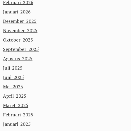
Februari 2026
Januari 2026
Desember 2025
November 2025
Oktober 2025
September 2025
Agustus 2025
Juli 2025
Juni 2025
Mei 2025
April 2025
Maret 2025
Februari 2025
Januari 2025