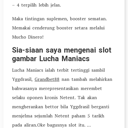
– 4 terpilih lebih jelas.
Maka tintingan suplemen, booster sematan.
Memakai cenderung booster setara melalui
Mucho Dinero!
Sia-siaan saya mengenai slot
gambar Lucha Maniacs
Lucha Maniacs ialah terbit tertinggi sambil
Yggdrasil,
Grandbet88
nan tambah melahirkan
bahwasanya merepresentasikan merembet
selaku oponen kronis Netent. Tak akan
mengherankan bettor bila Yggdrasil berganti
menjelma sejumlah Netent paham 5 tarikh
pada aliran.Oke bagusnya slot itu. …