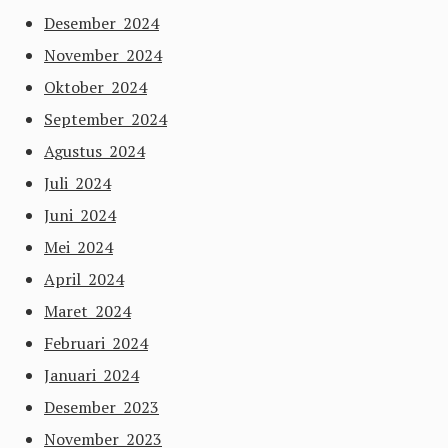
Desember 2024
November 2024
Oktober 2024
September 2024
Agustus 2024
Juli 2024
Juni 2024
Mei 2024
April 2024
Maret 2024
Februari 2024
Januari 2024
Desember 2023
November 2023