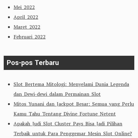
Mei 2022
April 2022
Maret 2022
Februari 2022
Pos-pos Terbaru
Slot Bertema Mitologi: Menyelami Dunia Legenda
dan Dewi-dewi dalam Permainan Slot
Mitos Yunani dan Jackpot Besar: Semua yang Perlu
Kamu Tahu Tentang Divine Fortune Netent
Apakah Judi Slot Cluster Pays Bisa Jadi Pilihan
Terbaik untuk Para Penggemar Mesin Slot Online?