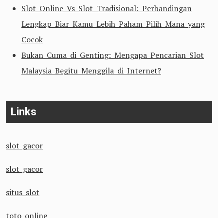
Slot Online Vs Slot Tradisional: Perbandingan
Lengkap Biar Kamu Lebih Paham Pilih Mana yang
Cocok
Bukan Cuma di Genting: Mengapa Pencarian Slot
Malaysia Begitu Menggila di Internet?
Links
slot gacor
slot gacor
situs slot
toto online