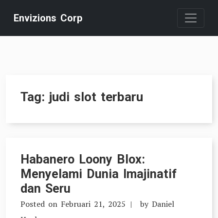
Skip
Envizions Corp
to
content
Tag:
judi slot terbaru
Habanero Loony Blox:
Menyelami Dunia Imajinatif
dan Seru
Posted on
Februari 21, 2025
by
Daniel