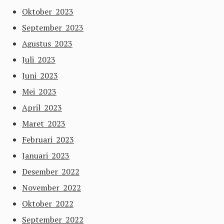
Oktober 2023
September 2023
Agustus 2023
Juli 2023
Juni 2023
Mei 2023
April 2023
Maret 2023
Februari 2023
Januari 2023
Desember 2022
November 2022
Oktober 2022
September 2022