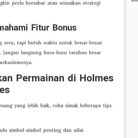
kin perlu bersabar atau sesuaikan strategi
mahami Fitur Bonus
g seru, tapi butuh waktu untuk benar-benar
. Jangan langsung buru-buru taruhan besar
mekanismenya.
kan Permainan di Holmes
es
nang yang lebih baik, coba simak beberapa tips
ulu simbol-simbol penting dan nilai