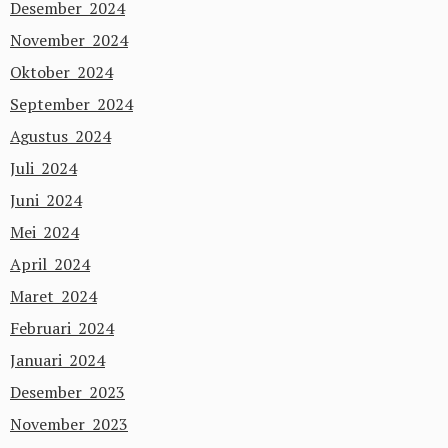
Desember 2024
November 2024
Oktober 2024
September 2024
Agustus 2024
Juli 2024
Juni 2024
Mei 2024
April 2024
Maret 2024
Februari 2024
Januari 2024
Desember 2023
November 2023