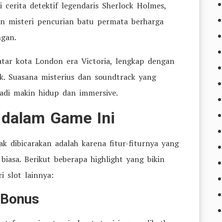
i cerita detektif legendaris Sherlock Holmes,
n misteri pencurian batu permata berharga
ngan.
latar kota London era Victoria, lengkap dengan
k. Suasana misterius dan soundtrack yang
di makin hidup dan immersive.
n dalam Game Ini
k dibicarakan adalah karena fitur-fiturnya yang
asa. Berikut beberapa highlight yang bikin
i slot lainnya:
 Bonus