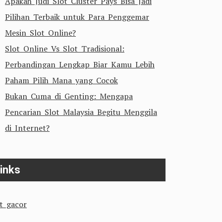
Apakah Judi Slot Cluster Pays Bisa Jadi
Pilihan Terbaik untuk Para Penggemar
Mesin Slot Online?
Slot Online Vs Slot Tradisional:
Perbandingan Lengkap Biar Kamu Lebih
Paham Pilih Mana yang Cocok
Bukan Cuma di Genting: Mengapa
Pencarian Slot Malaysia Begitu Menggila
di Internet?
inks
ot gacor