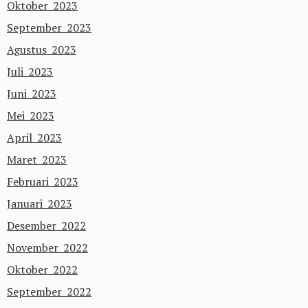
Oktober 2023
September 2023
Agustus 2023
Juli 2023
Juni 2023
Mei 2023
April 2023
Maret 2023
Februari 2023
Januari 2023
Desember 2022
November 2022
Oktober 2022
September 2022