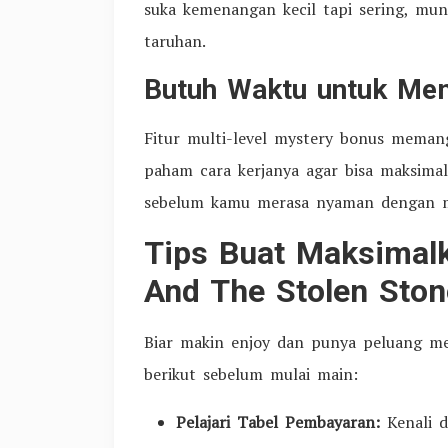
suka kemenangan kecil tapi sering, mung
taruhan.
Butuh Waktu untuk Me
Fitur multi-level mystery bonus meman
paham cara kerjanya agar bisa maksimal
sebelum kamu merasa nyaman dengan 
Tips Buat Maksimal
And The Stolen Ston
Biar makin enjoy dan punya peluang me
berikut sebelum mulai main:
Pelajari Tabel Pembayaran:
Kenali d