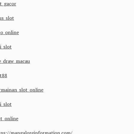
ot gacor
us slot
to online
i slot
ve draw macau
ot88
rmainan slot online
i slot
ot online
tps://mangaloreinformation.com/