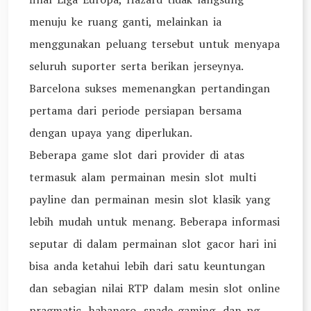
menuju ke ruang ganti, melainkan ia
menggunakan peluang tersebut untuk menyapa
seluruh suporter serta berikan jerseynya.
Barcelona sukses memenangkan pertandingan
pertama dari periode persiapan bersama
dengan upaya yang diperlukan.
Beberapa game slot dari provider di atas
termasuk alam permainan mesin slot multi
payline dan permainan mesin slot klasik yang
lebih mudah untuk menang. Beberapa informasi
seputar di dalam permainan slot gacor hari ini
bisa anda ketahui lebih dari satu keuntungan
dan sebagian nilai RTP dalam mesin slot online
pragmatic, habanero, spade gaming, dan pg