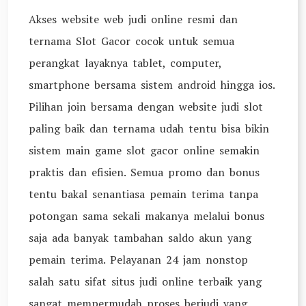
Akses website web judi online resmi dan
ternama Slot Gacor cocok untuk semua
perangkat layaknya tablet, computer,
smartphone bersama sistem android hingga ios.
Pilihan join bersama dengan website judi slot
paling baik dan ternama udah tentu bisa bikin
sistem main game slot gacor online semakin
praktis dan efisien. Semua promo dan bonus
tentu bakal senantiasa pemain terima tanpa
potongan sama sekali makanya melalui bonus
saja ada banyak tambahan saldo akun yang
pemain terima. Pelayanan 24 jam nonstop
salah satu sifat situs judi online terbaik yang
sangat mempermudah proses berjudi yang