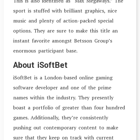
This is also identified as “Max Megaways.” The
sport is stuffed with brilliant graphics, nice
music and plenty of action-packed special
options. They are sure to make this title an
instant favorite amongst Betsson Group’s
enormous participant base.
About iSoftBet
iSoftBet is a London-based online gaming
software developer and one of the prime
names within the industry. They presently
boast a portfolio of greater than four hundred
games. Additionally, they’re consistently
pushing out contemporary content to make
sure that they keep on track with current