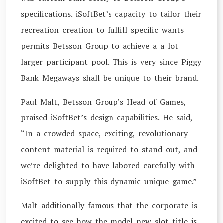
specifications. iSoftBet’s capacity to tailor their
recreation creation to fulfill specific wants
permits Betsson Group to achieve a a lot
larger participant pool. This is very since Piggy
Bank Megaways shall be unique to their brand.
Paul Malt, Betsson Group’s Head of Games,
praised iSoftBet’s design capabilities. He said,
“In a crowded space, exciting, revolutionary
content material is required to stand out, and
we’re delighted to have labored carefully with
iSoftBet to supply this dynamic unique game.”
Malt additionally famous that the corporate is
excited to see how the model new slot title is