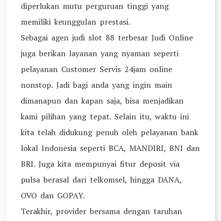
diperlukan mutu perguruan tinggi yang
memiliki keunggulan prestasi.
Sebagai agen judi slot 88 terbesar Judi Online
juga berikan layanan yang nyaman seperti
pelayanan Customer Servis 24jam online
nonstop. Jadi bagi anda yang ingin main
dimanapun dan kapan saja, bisa menjadikan
kami pilihan yang tepat. Selain itu, waktu ini
kita telah didukung penuh oleh pelayanan bank
lokal Indonesia seperti BCA, MANDIRI, BNI dan
BRI. Juga kita mempunyai fitur deposit via
pulsa berasal dari telkomsel, hingga DANA,
OVO dan GOPAY.
Terakhir, provider bersama dengan taruhan