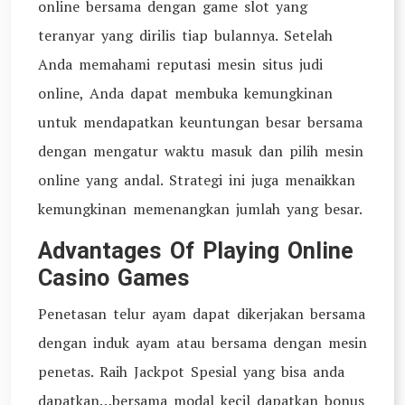
online bersama dengan game slot yang
teranyar yang dirilis tiap bulannya. Setelah
Anda memahami reputasi mesin situs judi
online, Anda dapat membuka kemungkinan
untuk mendapatkan keuntungan besar bersama
dengan mengatur waktu masuk dan pilih mesin
online yang andal. Strategi ini juga menaikkan
kemungkinan memenangkan jumlah yang besar.
Advantages Of Playing Online
Casino Games
Penetasan telur ayam dapat dikerjakan bersama
dengan induk ayam atau bersama dengan mesin
penetas. Raih Jackpot Spesial yang bisa anda
dapatkan…bersama modal kecil dapatkan bonus