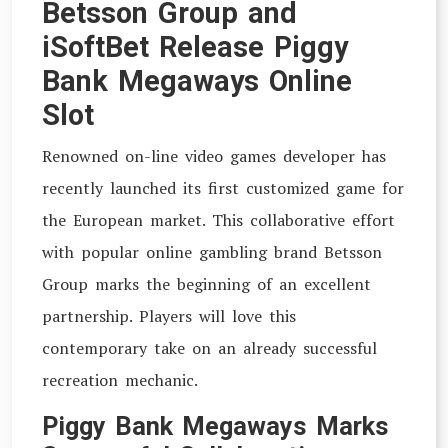
Betsson Group and
iSoftBet Release Piggy
Bank Megaways Online
Slot
Renowned on-line video games developer has
recently launched its first customized game for
the European market. This collaborative effort
with popular online gambling brand Betsson
Group marks the beginning of an excellent
partnership. Players will love this
contemporary take on an already successful
recreation mechanic.
Piggy Bank Megaways Marks