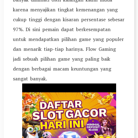
karena menyajikan tingkat kemenangan yang
cukup tinggi dengan kisaran persentase sebesar
97%. Di sini pemain dapat berkesempatan
untuk mendapatkan pilihan game yang populer
dan menarik tiap-tiap harinya. Flow Gaming
jadi sebuah pilihan game yang paling baik
dengan berbagai macam keuntungan yang
sangat banyak.