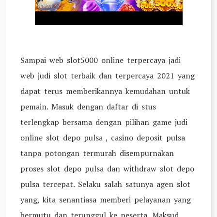
Sampai web slot5000 online terpercaya jadi
web judi slot terbaik dan terpercaya 2021 yang
dapat terus memberikannya kemudahan untuk
pemain. Masuk dengan daftar di stus
terlengkap bersama dengan pilihan game judi
online slot depo pulsa , casino deposit pulsa
tanpa potongan termurah disempurnakan
proses slot depo pulsa dan withdraw slot depo
pulsa tercepat. Selaku salah satunya agen slot
yang, kita senantiasa memberi pelayanan yang
bermutu dan terunggul ke peserta. Maksud