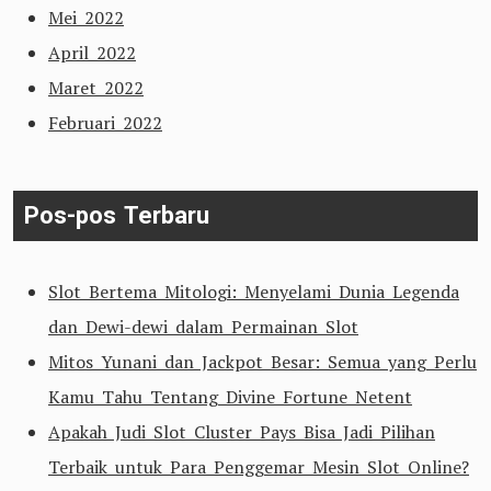
Mei 2022
April 2022
Maret 2022
Februari 2022
Pos-pos Terbaru
Slot Bertema Mitologi: Menyelami Dunia Legenda
dan Dewi-dewi dalam Permainan Slot
Mitos Yunani dan Jackpot Besar: Semua yang Perlu
Kamu Tahu Tentang Divine Fortune Netent
Apakah Judi Slot Cluster Pays Bisa Jadi Pilihan
Terbaik untuk Para Penggemar Mesin Slot Online?