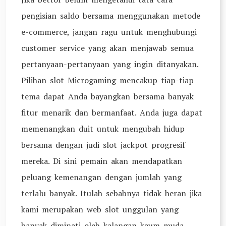
pengisian saldo bersama menggunakan metode
e-commerce, jangan ragu untuk menghubungi
customer service yang akan menjawab semua
pertanyaan-pertanyaan yang ingin ditanyakan.
Pilihan slot Microgaming mencakup tiap-tiap
tema dapat Anda bayangkan bersama banyak
fitur menarik dan bermanfaat. Anda juga dapat
memenangkan duit untuk mengubah hidup
bersama dengan judi slot jackpot progresif
mereka. Di sini pemain akan mendapatkan
peluang kemenangan dengan jumlah yang
terlalu banyak. Itulah sebabnya tidak heran jika
kami merupakan web slot unggulan yang
banyak diminati oleh kalangan kaum muda