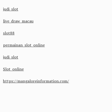
judi slot
live draw macau
slot88
permainan slot online
judi slot
Slot online
https://mangaloreinformation.com/