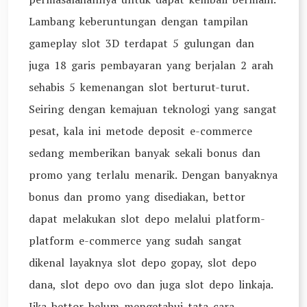
Lambang keberuntungan dengan tampilan
gameplay slot 3D terdapat 5 gulungan dan
juga 18 garis pembayaran yang berjalan 2 arah
sehabis 5 kemenangan slot berturut-turut.
Seiring dengan kemajuan teknologi yang sangat
pesat, kala ini metode deposit e-commerce
sedang memberikan banyak sekali bonus dan
promo yang terlalu menarik. Dengan banyaknya
bonus dan promo yang disediakan, bettor
dapat melakukan slot depo melalui platform-
platform e-commerce yang sudah sangat
dikenal layaknya slot depo gopay, slot depo
dana, slot depo ovo dan juga slot depo linkaja.
Jika bettor belum mengetahui tata cara