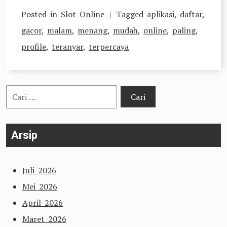
Posted in
Slot Online
Tagged
aplikasi
,
daftar
,
gacor
,
malam
,
menang
,
mudah
,
online
,
paling
,
profile
,
teranyar
,
terpercaya
Cari
untuk:
Arsip
Juli 2026
Mei 2026
April 2026
Maret 2026