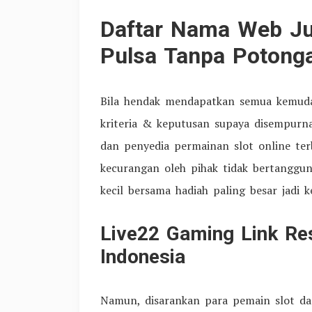
Daftar Nama Web Jud
Pulsa Tanpa Potonga
Bila hendak mendapatkan semua kemuda
kriteria & keputusan supaya disempur
dan penyedia permainan slot online terb
kecurangan oleh pihak tidak bertanggu
kecil bersama hadiah paling besar jadi k
Live22 Gaming Link Re
Indonesia
Namun, disarankan para pemain slot dap