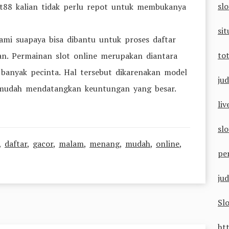
sl
ot88 kalian tidak perlu repot untuk membukanya
sit
mi suapaya bisa dibantu untuk proses daftar
to
an. Permainan slot online merupakan diantara
banyak pecinta. Hal tersebut dikarenakan model
jud
 mudah mendatangkan keuntungan yang besar.
li
sl
,
daftar
,
gacor
,
malam
,
menang
,
mudah
,
online
,
pe
jud
Sl
ht