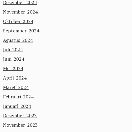
Desember 2024
November 2024
Oktober 2024
September 2024
Agustus 2024
Juli 2024
Juni 2024
Mei 2024
April 2024
Maret 2024
Februari 2024
Januari 2024
Desember 2023
November 2023