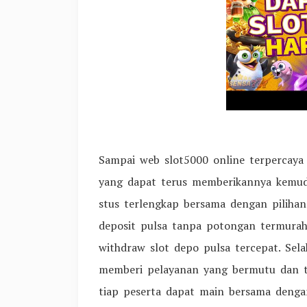
Sampai web slot5000 online terpercaya 
yang dapat terus memberikannya kemud
stus terlengkap bersama dengan pilihan 
deposit pulsa tanpa potongan termurah
withdraw slot depo pulsa tercepat. Sela
memberi pelayanan yang bermutu dan te
tiap peserta dapat main bersama deng