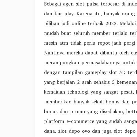
Sebagai agen slot pulsa terbesar di in
dan fair play. Karena itu, banyak oran
pilihan judi online terbaik 2022. Mela
mudah buat seluruh member terlalu te
mesin atm tidak perlu repot jauh pergi 
Nantinya mereka dapat dibantu oleh cus
merampungkan permasalahannya untuk 
dengan tampilan gameplay slot 3D terd
yang berjalan 2 arah sehabis 5 kemenan
kemajuan teknologi yang sangat pesat,
memberikan banyak sekali bonus dan p
bonus dan promo yang disediakan, bett
platform e-commerce yang sudah sangat
dana, slot depo ovo dan juga slot depo 