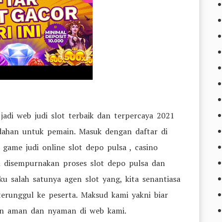
jadi web judi slot terbaik dan terpercaya 2021
ahan untuk pemain. Masuk dengan daftar di
game judi online slot depo pulsa , casino
 disempurnakan proses slot depo pulsa dan
ku salah satunya agen slot yang, kita senantiasa
runggul ke peserta. Maksud kami yakni biar
an aman dan nyaman di web kami.