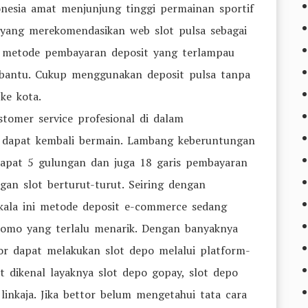
donesia amat menjunjung tinggi permainan sportif
g yang merekomendasikan web slot pulsa sebagai
lui metode pembayaran deposit yang terlampau
rbantu. Cukup menggunakan deposit pulsa tanpa
ke kota.
tomer service profesional di dalam
dapat kembali bermain. Lambang keberuntungan
apat 5 gulungan dan juga 18 garis pembayaran
gan slot berturut-turut. Seiring dengan
 kala ini metode deposit e-commerce sedang
romo yang terlalu menarik. Dengan banyaknya
or dapat melakukan slot depo melalui platform-
 dikenal layaknya slot depo gopay, slot depo
linkaja. Jika bettor belum mengetahui tata cara