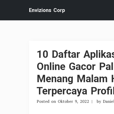
Skip
Envizions Corp
to
content
10 Daftar Aplika
Online Gacor Pa
Menang Malam Ha
Terpercaya Profi
Posted on
Oktober 9, 2022
by
Danie