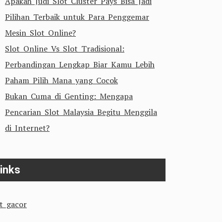
Apakah Judi Slot Cluster Pays Bisa Jadi
Pilihan Terbaik untuk Para Penggemar
Mesin Slot Online?
Slot Online Vs Slot Tradisional:
Perbandingan Lengkap Biar Kamu Lebih
Paham Pilih Mana yang Cocok
Bukan Cuma di Genting: Mengapa
Pencarian Slot Malaysia Begitu Menggila
di Internet?
inks
ot gacor