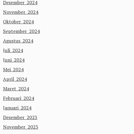
Desember 2024
November 2024
Oktober 2024
September 2024
Agustus 2024
Juli 2024
Juni 2024
Mei 2024
April 2024
Maret 2024
Februari 2024
Januari 2024
Desember 2023
November 2023