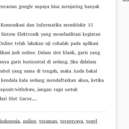
encarian google supaya bisa menjaring banyak
 Komunikasi dan Informatika memblokir 15
 Sistem Elektronik yang memfasilitasi kegiatan
nline telah lakukan uji cobalah pada aplikasi
asi judi online. Dalam slot klasik, garis yang
ya garis horizontal di sedang. Jika didalam
mbol yang sama di tengah, maka Anda bakal
kendala kala sedang mendaftarkan akun, ketika
eposit/withdraw, jangan ragu untuk
ari Slot Gacor.…
indonesia
,
online
,
teraman
,
terpercaya
,
togel