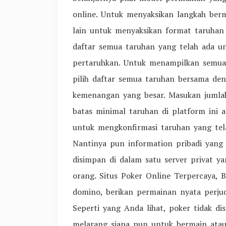
online. Untuk menyaksikan langkah berma
lain untuk menyaksikan format taruhan 
daftar semua taruhan yang telah ada u
pertaruhkan. Untuk menampilkan semua 
pilih daftar semua taruhan bersama de
kemenangan yang besar. Masukan jumlah
batas minimal taruhan di platform ini a
untuk mengkonfirmasi taruhan yang tel
Nantinya pun information pribadi yang
disimpan di dalam satu server privat ya
orang. Situs Poker Online Terpercaya,
domino, berikan permainan nyata perju
Seperti yang Anda lihat, poker tidak d
melarang siapa pun untuk bermain atau 