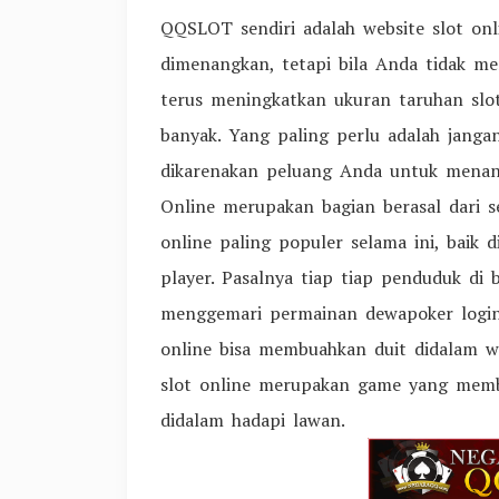
QQSLOT sendiri adalah website slot on
dimenangkan, tetapi bila Anda tidak m
terus meningkatkan ukuran taruhan slo
banyak. Yang paling perlu adalah janga
dikarenakan peluang Anda untuk menang
Online merupakan bagian berasal dari 
online paling populer selama ini, baik
player. Pasalnya tiap tiap penduduk di 
menggemari permainan dewapoker login y
online bisa membuahkan duit didalam w
slot online merupakan game yang membu
didalam hadapi lawan.