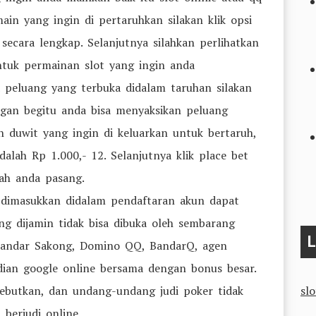
in yang ingin di pertaruhkan silakan klik opsi
secara lengkap. Selanjutnya silahkan perlihatkan
ntuk permainan slot yang ingin anda
peluang yang terbuka didalam taruhan silakan
ngan begitu anda bisa menyaksikan peluang
 duwit yang ingin di keluarkan untuk bertaruh,
dalah Rp 1.000,- 12. Selanjutnya klik place bet
ah anda pasang.
 dimasukkan didalam pendaftaran akun dapat
ng dijamin tidak bisa dibuka oleh sembarang
L
 Bandar Sakong, Domino QQ, BandarQ, agen
dian google online bersama dengan bonus besar.
sl
isebutkan, dan undang-undang judi poker tidak
berjudi online.