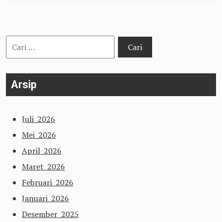
Cari
untuk:
Arsip
Juli 2026
Mei 2026
April 2026
Maret 2026
Februari 2026
Januari 2026
Desember 2025