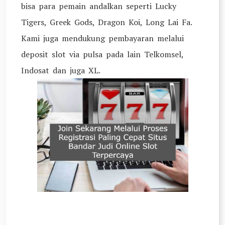
bisa para pemain andalkan seperti Lucky
Tigers, Greek Gods, Dragon Koi, Long Lai Fa.
Kami juga mendukung pembayaran melalui
deposit slot via pulsa pada lain Telkomsel,
Indosat dan juga XL.