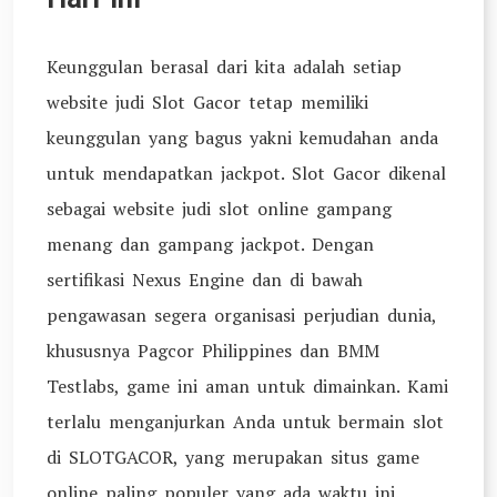
Keunggulan berasal dari kita adalah setiap
website judi Slot Gacor tetap memiliki
keunggulan yang bagus yakni kemudahan anda
untuk mendapatkan jackpot. Slot Gacor dikenal
sebagai website judi slot online gampang
menang dan gampang jackpot. Dengan
sertifikasi Nexus Engine dan di bawah
pengawasan segera organisasi perjudian dunia,
khususnya Pagcor Philippines dan BMM
Testlabs, game ini aman untuk dimainkan. Kami
terlalu menganjurkan Anda untuk bermain slot
di SLOTGACOR, yang merupakan situs game
online paling populer yang ada waktu ini.