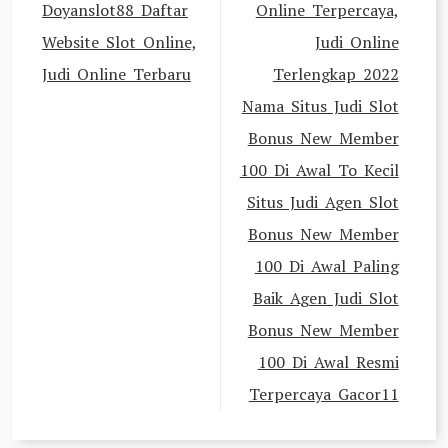
pos
Doyanslot88 Daftar
Online Terpercaya,
Website Slot Online,
Judi Online
Judi Online Terbaru
Terlengkap 2022
Nama Situs Judi Slot
Bonus New Member
100 Di Awal To Kecil
Situs Judi Agen Slot
Bonus New Member
100 Di Awal Paling
Baik Agen Judi Slot
Bonus New Member
100 Di Awal Resmi
Terpercaya Gacor11