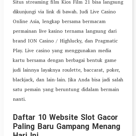
Situs streaming film Kios Film 21 bisa langsung
dikunjungi via link di bawah. Judi Live Casino
Online Asia, lengkap bersama bermacam
permainan live kasino ternama langsung dari
brand ION Casino / Highlucky, dan Pragmatic
Play. Live casino yang menggunakan media
kartu bersama dengan berbagai bentuk game
judi lainnya layaknya roulette, baccarat, poker,
blackjack, dan lain-lain. Jika Anda bisa jadi salah
satu pemain yang beruntung didalam bermain
nanti.
Daftar 10 Website Slot Gacor
Paling Baru Gampang Menang
Hari Ini