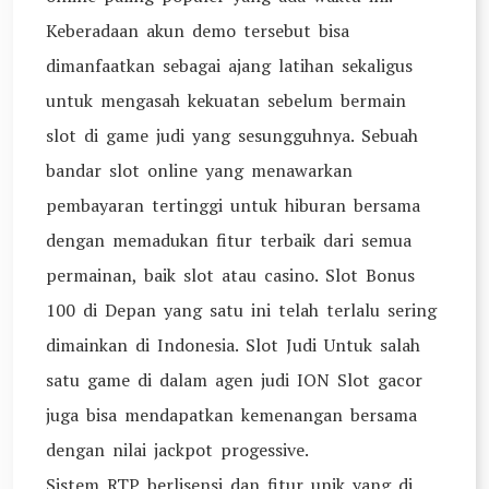
Keberadaan akun demo tersebut bisa
dimanfaatkan sebagai ajang latihan sekaligus
untuk mengasah kekuatan sebelum bermain
slot di game judi yang sesungguhnya. Sebuah
bandar slot online yang menawarkan
pembayaran tertinggi untuk hiburan bersama
dengan memadukan fitur terbaik dari semua
permainan, baik slot atau casino. Slot Bonus
100 di Depan yang satu ini telah terlalu sering
dimainkan di Indonesia. Slot Judi Untuk salah
satu game di dalam agen judi ION Slot gacor
juga bisa mendapatkan kemenangan bersama
dengan nilai jackpot progessive.
Sistem RTP berlisensi dan fitur unik yang di