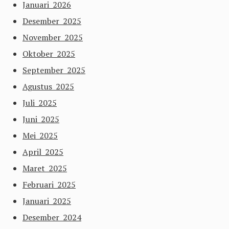
Januari 2026
Desember 2025
November 2025
Oktober 2025
September 2025
Agustus 2025
Juli 2025
Juni 2025
Mei 2025
April 2025
Maret 2025
Februari 2025
Januari 2025
Desember 2024