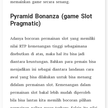
memainkan game secara senang.
Pyramid Bonanza (game Slot
Pragmatic)
Adanya bocoran permainan slot yang memiliki
nilai RTP kemenangan tinggi sebagaimana
disebutkan di atas, maka hal itu bisa jadi
diantara keuntungan. Bahkan para pemain bisa
menjadikan ini sebagai diantara landasan cara
awal yang bisa dilakukan untuk bisa menang
didalam permainan slot. Kemenangan dalam
permainan slot bakal lebih mudah diperoleh
bila bisa lantas kita memilih bocoran pilihan
permainan paling gacor terbaru. Selain itu nilai