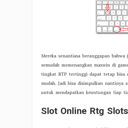
Mereka senantiasa beranggapan bahwa ju
semudah memenangkan maxwin di game m
tingkat RTP tertinggi dapat tetap bis
mudah. Jadi bisa disimpulkan nantinya
untuk mendapatkan keuntungan tiap tia
Slot Online Rtg Slot