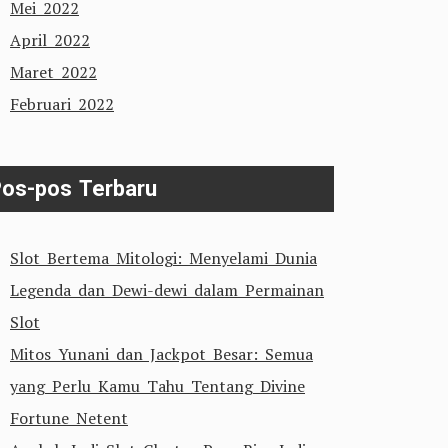
Mei 2022
April 2022
Maret 2022
Februari 2022
os-pos Terbaru
Slot Bertema Mitologi: Menyelami Dunia
Legenda dan Dewi-dewi dalam Permainan
Slot
Mitos Yunani dan Jackpot Besar: Semua
yang Perlu Kamu Tahu Tentang Divine
Fortune Netent