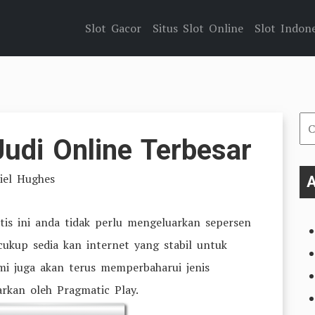
Slot Gacor
Situs Slot Online
Slot Indone
Car
Judi Online Terbesar
un
iel Hughes
A
is ini anda tidak perlu mengeluarkan sepersen
ukup sedia kan internet yang stabil untuk
i juga akan terus memperbaharui jenis
arkan oleh Pragmatic Play.