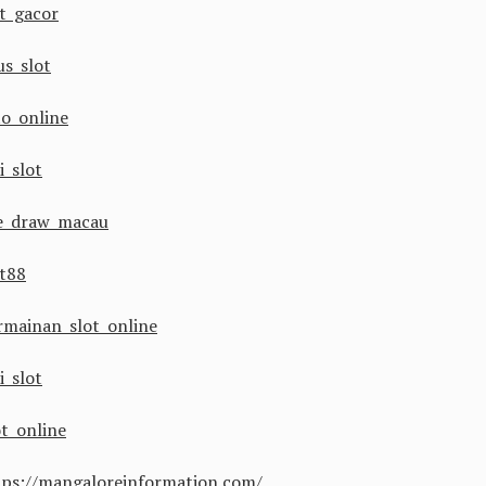
ot gacor
us slot
to online
i slot
ve draw macau
ot88
rmainan slot online
i slot
ot online
tps://mangaloreinformation.com/