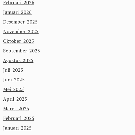
Februari 2026
Januari 2026
Desember 2025
November 2025
Oktober 2025
September 2025
Agustus 2025
Juli 2025
Juni 2025
Mei 2025
April 2025
Maret 2025
Februari 2025
Januari 2025