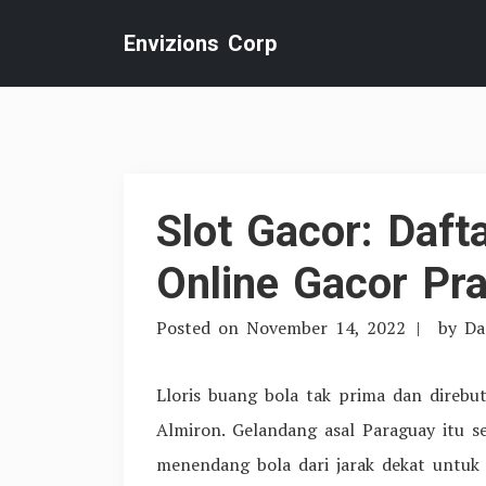
Skip
Envizions Corp
to
content
Slot Gacor: Daft
Online Gacor Pr
Posted on
November 14, 2022
by
Da
Lloris buang bola tak prima dan direb
Almiron. Gelandang asal Paraguay itu s
menendang bola dari jarak dekat untuk