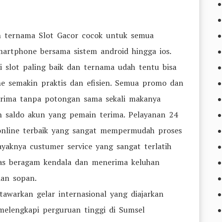
an ternama Slot Gacor cocok untuk semua
martphone bersama sistem android hingga ios.
i slot paling baik dan ternama udah tentu bisa
ne semakin praktis dan efisien. Semua promo dan
erima tanpa potongan sama sekali makanya
n saldo akun yang pemain terima. Pelayanan 24
i online terbaik yang sangat mempermudah proses
ayaknya custumer service yang sangat terlatih
tas beragam kendala dan menerima keluhan
an sopan.
s tawarkan gelar internasional yang diajarkan
melengkapi perguruan tinggi di Sumsel