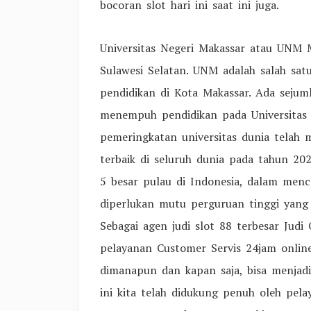
bocoran slot hari ini saat ini juga.
Universitas Negeri Makassar atau UNM 
Sulawesi Selatan. UNM adalah salah satu
pendidikan di Kota Makassar. Ada sejum
menempuh pendidikan pada Universitas N
pemeringkatan universitas dunia telah m
terbaik di seluruh dunia pada tahun 202
5 besar pulau di Indonesia, dalam men
diperlukan mutu perguruan tinggi yang 
Sebagai agen judi slot 88 terbesar Judi
pelayanan Customer Servis 24jam online
dimanapun dan kapan saja, bisa menjadik
ini kita telah didukung penuh oleh pela