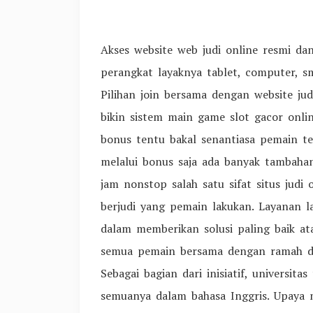
Akses website web judi online resmi d
perangkat layaknya tablet, computer, s
Pilihan join bersama dengan website jud
bikin sistem main game slot gacor onli
bonus tentu bakal senantiasa pemain t
melalui bonus saja ada banyak tambaha
jam nonstop salah satu sifat situs jud
berjudi yang pemain lakukan. Layanan l
dalam memberikan solusi paling baik a
semua pemain bersama dengan ramah d
Sebagai bagian dari inisiatif, universita
semuanya dalam bahasa Inggris. Upaya 