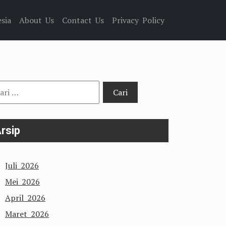
sia
About Us
Contact Us
Privacy Policy
i
tuk:
rsip
Juli 2026
Mei 2026
April 2026
Maret 2026