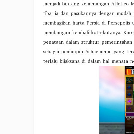
menjadi bintang kemenangan Atletico Ma
tiba, ia dan pasukannya dengan mudah
membagikan harta Persia di Persepolis 
membangun kembali kota-kotanya. Kare
penataan dalam struktur pemerintahan 
sebagai pemimpin Achaemenid yang terakh
terlalu bijaksana di dalam hal menata n