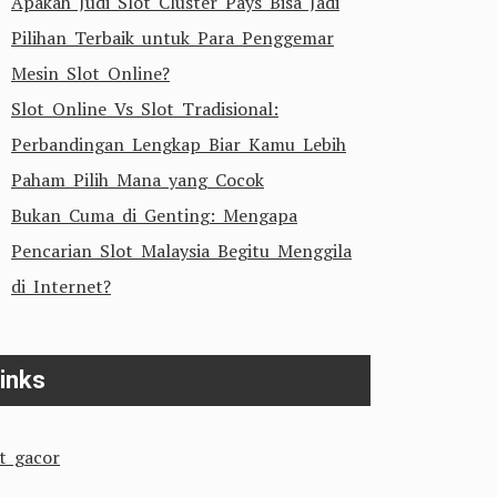
Apakah Judi Slot Cluster Pays Bisa Jadi
Pilihan Terbaik untuk Para Penggemar
Mesin Slot Online?
Slot Online Vs Slot Tradisional:
Perbandingan Lengkap Biar Kamu Lebih
Paham Pilih Mana yang Cocok
Bukan Cuma di Genting: Mengapa
Pencarian Slot Malaysia Begitu Menggila
di Internet?
inks
ot gacor