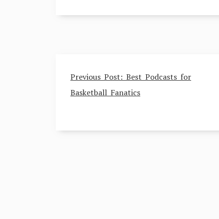
Navigasi
Previous Post:
Best Podcasts for
pos
Basketball Fanatics