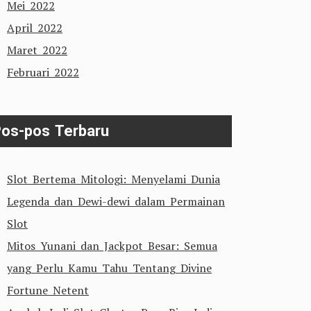
Mei 2022
April 2022
Maret 2022
Februari 2022
os-pos Terbaru
Slot Bertema Mitologi: Menyelami Dunia
Legenda dan Dewi-dewi dalam Permainan
Slot
Mitos Yunani dan Jackpot Besar: Semua
yang Perlu Kamu Tahu Tentang Divine
Fortune Netent