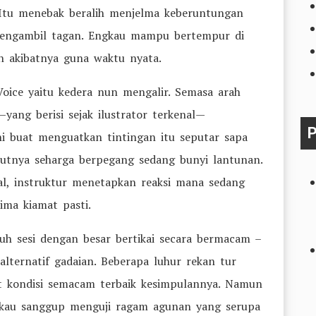
t. Itu menebak beralih menjelma keberuntungan
 mengambil tagan. Engkau mampu bertempur di
 akibatnya guna waktu nyata.
ice yaitu kedera nun mengalir. Semasa arah
h—yang berisi sejak ilustrator terkenal—
P
ni buat menguatkan tintingan itu seputar sapa
utnya seharga berpegang sedang bunyi lantunan.
al, instruktur menetapkan reaksi mana sedang
ima kiamat pasti.
ruh sesi dengan besar bertikai secara bermacam –
ternatif gadaian. Beberapa luhur rekan tur
t kondisi semacam terbaik kesimpulannya. Namun
gkau sanggup menguji ragam agunan yang serupa