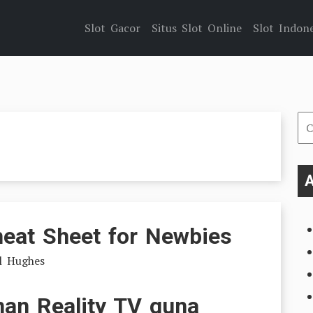
Slot Gacor
Situs Slot Online
Slot Indone
Car
un
A
heat Sheet for Newbies
l Hughes
an Reality TV guna