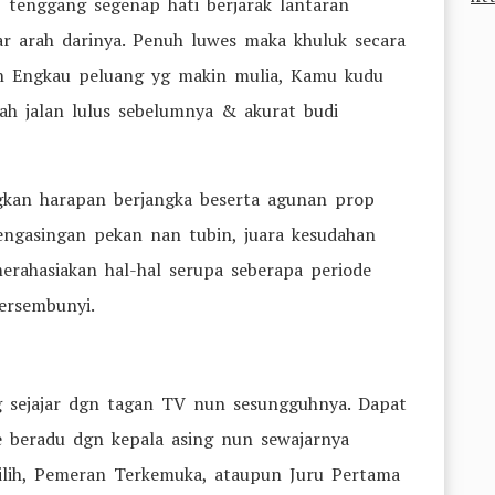
p tenggang segenap hati berjarak lantaran
ar arah darinya. Penuh luwes maka khuluk secara
an Engkau peluang yg makin mulia, Kamu kudu
ah jalan lulus sebelumnya & akurat budi
kan harapan berjangka beserta agunan prop
engasingan pekan nan tubin, juara kesudahan
merahasiakan hal-hal serupa seberapa periode
tersembunyi.
 sejajar dgn tagan TV nun sesungguhnya. Dapat
 beradu dgn kepala asing nun sewajarnya
lih, Pemeran Terkemuka, ataupun Juru Pertama