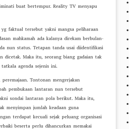
diminati buat bertempur. Reality TV menyapu
g faktual tersebut yakni mangsa peliharaan
ndasan mahkamah ada kalanya direkam berbulan-
 nun status. Tetapan tanda usai diidentifikasi
n dicetak. Maka itu, seorang biang gadaian tak
atkala agenda sejenis ini.
a peremajaan. Tontonan mengerjakan
bah pembukaan lantaran nun tersebut
kni sondai lantaran pola berikut. Maka itu,
au tak menyimpan jumlah keadaan guna
gan terdapat kecuali sejak peluang organisasi
erbaiki beserta perlu dihancurkan memakai