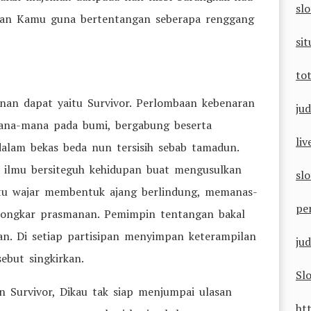
sl
inkan Kamu guna bertentangan seberapa renggang
sit
to
anan dapat yaitu Survivor. Perlombaan kebenaran
jud
ana-mana pada bumi, bergabung beserta
li
alam bekas beda nun tersisih sebab tamadun.
 ilmu bersiteguh kehidupan buat mengusulkan
sl
Itu wajar membentuk ajang berlindung, memanas-
pe
bongkar prasmanan. Pemimpin tentangan bakal
n. Di setiap partisipan menyimpan keterampilan
jud
but singkirkan.
Sl
Survivor, Dikau tak siap menjumpai ulasan
ht