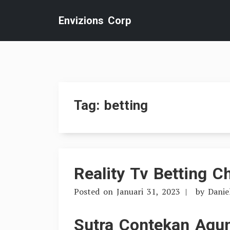
Skip
Envizions Corp
to
content
Tag:
betting
Reality Tv Betting C
Posted on
Januari 31, 2023
by
Danie
Sutra Contekan Agun