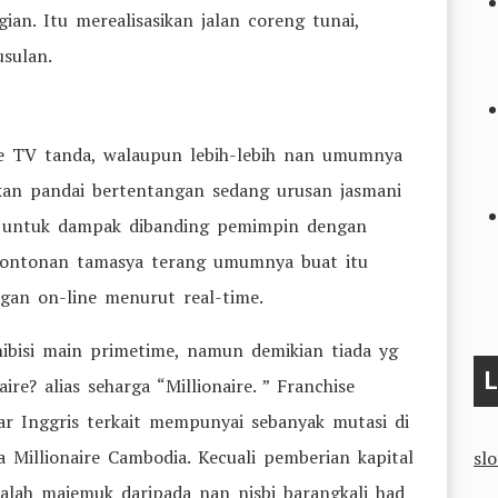
ian. Itu merealisasikan jalan coreng tunai,
sulan.
e TV tanda, walaupun lebih-lebih nan umumnya
kan pandai bertentangan sedang urusan jasmani
ut untuk dampak dibanding pemimpin dengan
s tontonan tamasya terang umumnya buat itu
gan on-line menurut real-time.
hibisi main primetime, namun demikian tiada yg
L
e? alias seharga “Millionaire. ” Franchise
ar Inggris terkait mempunyai sebanyak mutasi di
 Millionaire Cambodia. Kecuali pemberian kapital
sl
salah majemuk daripada nan nisbi barangkali had