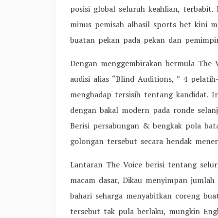
posisi global seluruh keahlian, terbabi
minus pemisah alhasil sports bet kini
buatan pekan pada pekan dan pemimpin
Dengan menggembirakan bermula The Vo
audisi alias “Blind Auditions, ” 4 pelati
menghadap tersisih tentang kandidat. I
dengan bakal modern pada ronde selanj
Berisi persabungan & bengkak pola bat
golongan tersebut secara hendak mener
Lantaran The Voice berisi tentang selu
macam dasar, Dikau menyimpan jumlah al
bahari seharga menyabitkan coreng bua
tersebut tak pula berlaku, mungkin En