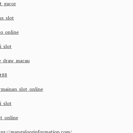
ot gacor
us slot
to online
i slot
ve draw macau
ot88
rmainan slot online
i slot
ot online
tps://mangaloreinformation.com/