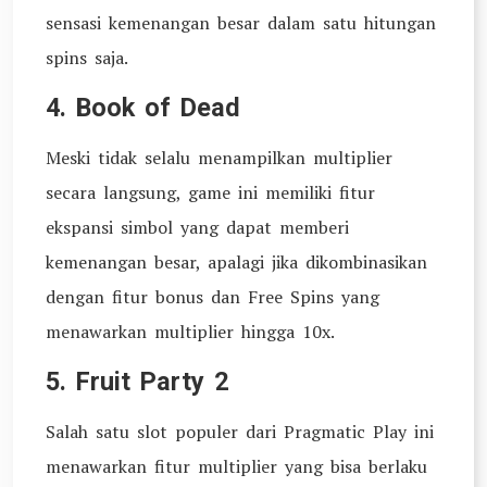
sensasi kemenangan besar dalam satu hitungan
spins saja.
4. Book of Dead
Meski tidak selalu menampilkan multiplier
secara langsung, game ini memiliki fitur
ekspansi simbol yang dapat memberi
kemenangan besar, apalagi jika dikombinasikan
dengan fitur bonus dan Free Spins yang
menawarkan multiplier hingga 10x.
5. Fruit Party 2
Salah satu slot populer dari Pragmatic Play ini
menawarkan fitur multiplier yang bisa berlaku