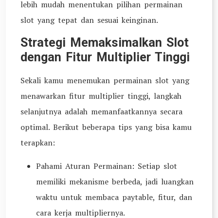
lebih mudah menentukan pilihan permainan
slot yang tepat dan sesuai keinginan.
Strategi Memaksimalkan Slot
dengan Fitur Multiplier Tinggi
Sekali kamu menemukan permainan slot yang
menawarkan fitur multiplier tinggi, langkah
selanjutnya adalah memanfaatkannya secara
optimal. Berikut beberapa tips yang bisa kamu
terapkan:
Pahami Aturan Permainan: Setiap slot
memiliki mekanisme berbeda, jadi luangkan
waktu untuk membaca paytable, fitur, dan
cara kerja multipliernya.