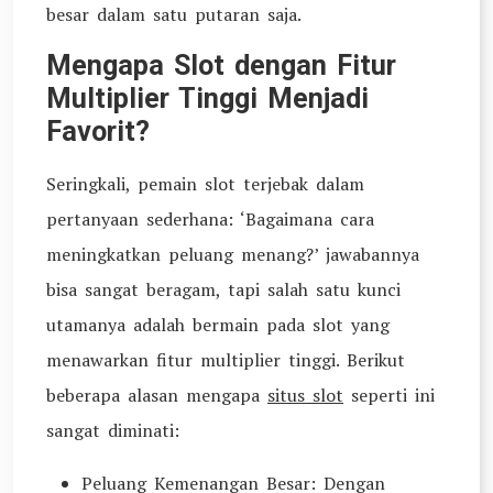
besar dalam satu putaran saja.
Mengapa Slot dengan Fitur
Multiplier Tinggi Menjadi
Favorit?
Seringkali, pemain slot terjebak dalam
pertanyaan sederhana: ‘Bagaimana cara
meningkatkan peluang menang?’ jawabannya
bisa sangat beragam, tapi salah satu kunci
utamanya adalah bermain pada slot yang
menawarkan fitur multiplier tinggi. Berikut
beberapa alasan mengapa
situs slot
seperti ini
sangat diminati:
Peluang Kemenangan Besar: Dengan