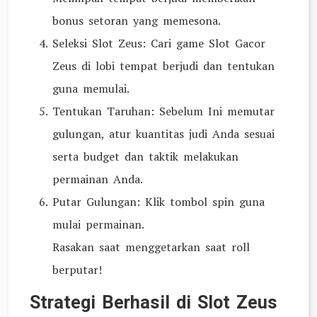
bonus setoran yang memesona.
Seleksi Slot Zeus: Cari game Slot Gacor
Zeus di lobi tempat berjudi dan tentukan
guna memulai.
Tentukan Taruhan: Sebelum Ini memutar
gulungan, atur kuantitas judi Anda sesuai
serta budget dan taktik melakukan
permainan Anda.
Putar Gulungan: Klik tombol spin guna
mulai permainan.
Rasakan saat menggetarkan saat roll
berputar!
Strategi Berhasil di Slot Zeus