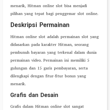
menarik, Hitman online slot bisa menjadi
pilihan yang tepat bagi penggemar slot online.
Deskripsi Permainan
Hitman online slot adalah permainan slot yang
didasarkan pada karakter Hitman, seorang
pembunuh bayaran yang terkenal dalam dunia
permainan video. Permainan ini memiliki 5
gulungan dan 15 garis pembayaran, serta
dilengkapi dengan fitur-fitur bonus yang
menarik.
Grafis dan Desain
Grafis dalam Hitman online slot sangat