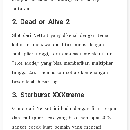
putaran.
2. Dead or Alive 2
Slot dari NetEnt yang dikenal dengan tema
koboi ini menawarkan fitur bonus dengan
multiplier tinggi, terutama saat memicu fitur
“Hot Mode,” yang bisa memberikan multiplier
hingga 25x—menjadikan setiap kemenangan
besar lebih besar lagi.
3. Starburst XXXtreme
Game dari NetEnt ini hadir dengan fitur respin
dan multiplier acak yang bisa mencapai 200x,
sangat cocok buat pemain yang mencari