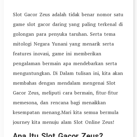
Slot Gacor Zeus adalah tidak benar nomor satu
game slot gacor daring yang paling terkenal di
golongan para penyuka taruhan. Serta tema
mitologi Negara Yunani yang menarik serta
features inovasi, game ini memberikan
pengalaman bermain apa mendebarkan serta
menguntungkan. Di Dalam tulisan ini, kita akan
membahas dengan mendalam mengenai Slot
Gacor Zeus, meliputi cara bermain, fitur-fitur
memesona, dan rencana bagi menaikkan
kesempatan menang.Mari kita semua bermula
journey kita menuju alam Slot Online Zeus!
Apa Itu Slot Gacor Zeus?