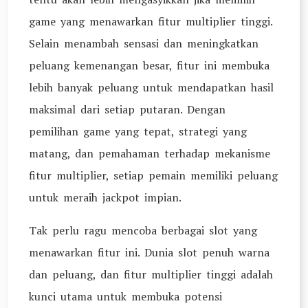
game yang menawarkan fitur multiplier tinggi.
Selain menambah sensasi dan meningkatkan
peluang kemenangan besar, fitur ini membuka
lebih banyak peluang untuk mendapatkan hasil
maksimal dari setiap putaran. Dengan
pemilihan game yang tepat, strategi yang
matang, dan pemahaman terhadap mekanisme
fitur multiplier, setiap pemain memiliki peluang
untuk meraih jackpot impian.
Tak perlu ragu mencoba berbagai slot yang
menawarkan fitur ini. Dunia slot penuh warna
dan peluang, dan fitur multiplier tinggi adalah
kunci utama untuk membuka potensi