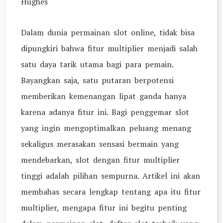
Hughes
Dalam dunia permainan slot online, tidak bisa
dipungkiri bahwa fitur multiplier menjadi salah
satu daya tarik utama bagi para pemain.
Bayangkan saja, satu putaran berpotensi
memberikan kemenangan lipat ganda hanya
karena adanya fitur ini. Bagi penggemar slot
yang ingin mengoptimalkan peluang menang
sekaligus merasakan sensasi bermain yang
mendebarkan, slot dengan fitur multiplier
tinggi adalah pilihan sempurna. Artikel ini akan
membahas secara lengkap tentang apa itu fitur
multiplier, mengapa fitur ini begitu penting