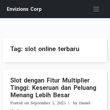
Skip
Envizions Corp
to
content
Tag:
slot online terbaru
Slot dengan Fitur Multiplier
Tinggi: Keseruan dan Peluang
Menang Lebih Besar
Posted on
September 5, 2025
by
Daniel