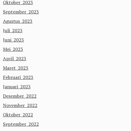
Oktober 2023
September 2023
Agustus 2023
Juli 2023
Juni 2023
Mei 2023
April 2023
Maret 2023
Februari 2023
Januari 2023
Desember 2022
November 2022
Oktober 2022
September 2022