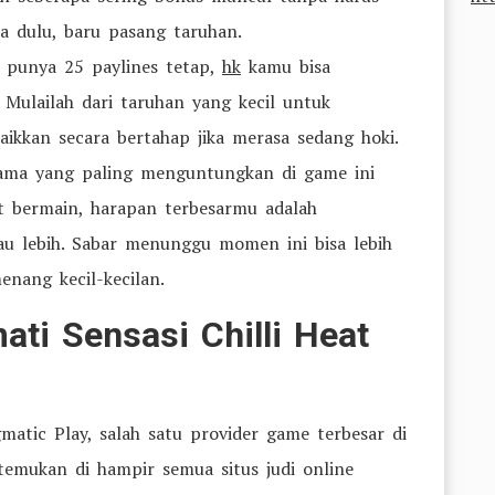
 dulu, baru pasang taruhan.
 punya 25 paylines tetap,
hk
kamu bisa
 Mulailah dari taruhan yang kecil untuk
ikkan secara bertahap jika merasa sedang hoki.
ama yang paling menguntungkan di game ini
at bermain, harapan terbesarmu adalah
u lebih. Sabar menunggu momen ini bisa lebih
nang kecil-kecilan.
ti Sensasi Chilli Heat
gmatic Play, salah satu provider game terbesar di
itemukan di hampir semua situs judi online