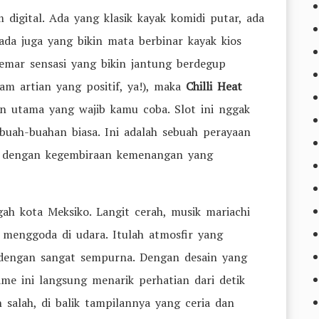
 digital. Ada yang klasik kayak komidi putar, ada
da juga yang bikin mata berbinar kayak kios
mar sensasi yang bikin jantung berdegup
am artian yang positif, ya!), maka
Chilli Heat
n utama yang wajib kamu coba. Slot ini nggak
uah-buahan biasa. Ini adalah sebuah perayaan
mu dengan kegembiraan kemenangan yang
ah kota Meksiko. Langit cerah, musik mariachi
menggoda di udara. Itulah atmosfir yang
t dengan sangat sempurna. Dengan desain yang
ame ini langsung menarik perhatian dari detik
salah, di balik tampilannya yang ceria dan