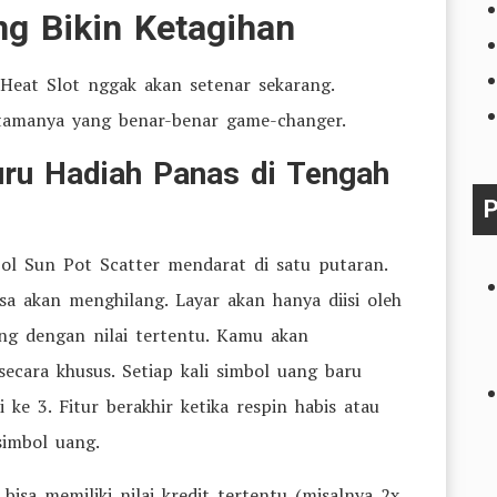
ng Bikin Ketagihan
 Heat Slot nggak akan setenar sekarang.
utamanya yang benar-benar game-changer.
uru Hadiah Panas di Tengah
P
imbol Sun Pot Scatter mendarat di satu putaran.
asa akan menghilang. Layar akan hanya diisi oleh
ng dengan nilai tertentu. Kamu akan
ecara khusus. Setiap kali simbol uang baru
ke 3. Fitur berakhir ketika respin habis atau
simbol uang.
 bisa memiliki nilai kredit tertentu (misalnya 2x,