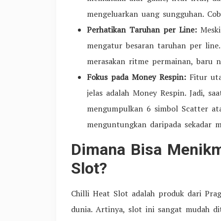
mengeluarkan uang sungguhan. Coba
Perhatikan Taruhan per Line:
Meski
mengatur besaran taruhan per line.
merasakan ritme permainan, baru na
Fokus pada Money Respin:
Fitur ut
jelas adalah Money Respin. Jadi, sa
mengumpulkan 6 simbol Scatter ata
menguntungkan daripada sekadar me
Dimana Bisa Menikma
Slot?
Chilli Heat Slot adalah produk dari Pra
dunia. Artinya, slot ini sangat mudah d