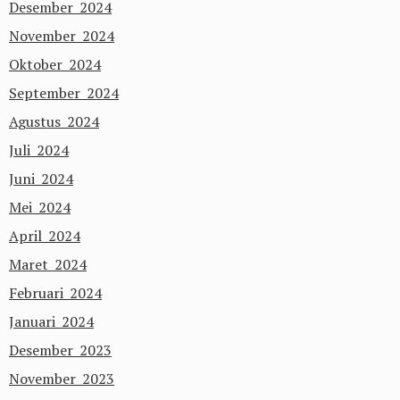
Desember 2024
November 2024
Oktober 2024
September 2024
Agustus 2024
Juli 2024
Juni 2024
Mei 2024
April 2024
Maret 2024
Februari 2024
Januari 2024
Desember 2023
November 2023