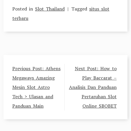
Posted in
Slot Thailand
Tagged
situs slot
terbaru
Navigasi
Previous Post:
Athens
Next Post:
How to
pos
Megaways Amazing
Play Baccarat –
Mesin Slot Astro
Analisis Dan Panduan
Tech > Ulasan and
Pertaruhan Slot
Panduan Main
Online SBOBET