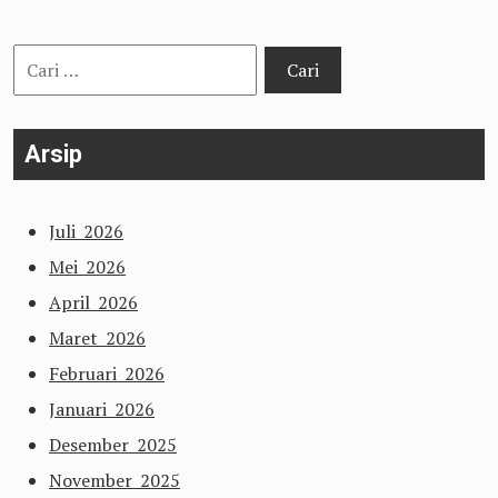
Cari
untuk:
Arsip
Juli 2026
Mei 2026
April 2026
Maret 2026
Februari 2026
Januari 2026
Desember 2025
November 2025