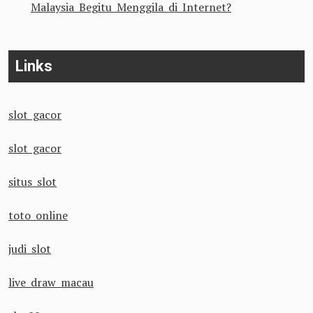
Malaysia Begitu Menggila di Internet?
Links
slot gacor
slot gacor
situs slot
toto online
judi slot
live draw macau