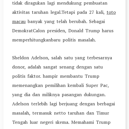
tidak diragukan lagi mendukung pembuatan
aktivitas taruhan legal.Tetapi pada 27 kali,
toto
macau
banyak yang telah berubah. Sebagai
DemokratCalon presiden, Donald Trump harus
memperhitungkanbaru politis masalah.
Sheldon Adelson, salah satu yang terbesarnya
donor, adalah sangat senang dengan satu
politis faktor. hampir membantu Trump
memenangkan pemilihan kembali Super Pac,
yang dia dan miliknya pasangan dukungan.
Adelson terlebih lagi berjuang dengan berbagai
masalah, termasuk netto taruhan dan Timur
Tengah luar negeri skema. Memahami Trump