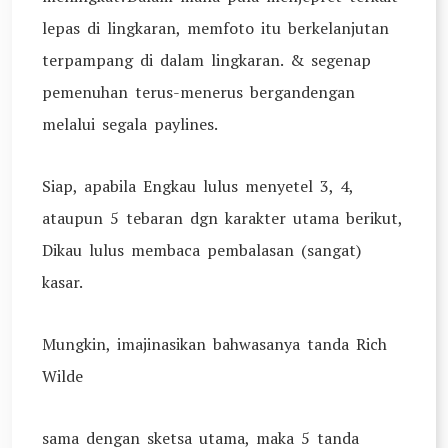
lepas di lingkaran, memfoto itu berkelanjutan
terpampang di dalam lingkaran. & segenap
pemenuhan terus-menerus bergandengan
melalui segala paylines.
Siap, apabila Engkau lulus menyetel 3, 4,
ataupun 5 tebaran dgn karakter utama berikut,
Dikau lulus membaca pembalasan (sangat)
kasar.
Mungkin, imajinasikan bahwasanya tanda Rich
Wilde
sama dengan sketsa utama, maka 5 tanda