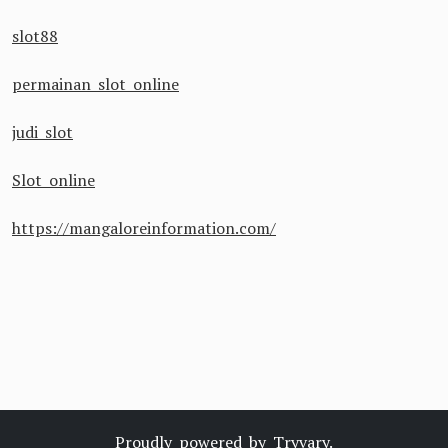
slot88
permainan slot online
judi slot
Slot online
https://mangaloreinformation.com/
Proudly powered by
Tryvary
.