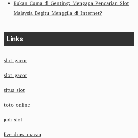
Bukan Cuma di Genting: Mengapa Pencarian Slot
Malaysia Begitu Menggila di Internet?
Links
slot gacor
slot gacor
situs slot
toto online
judi slot
live draw macau