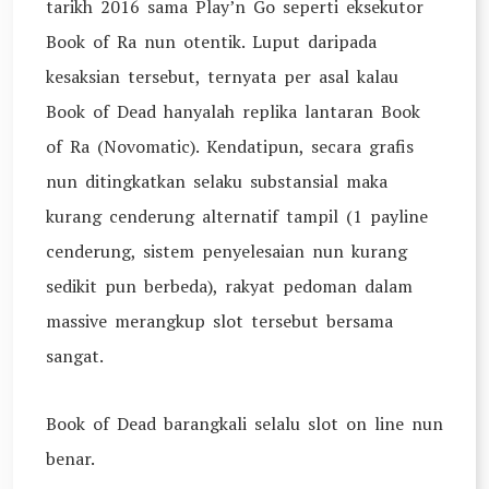
tarikh 2016 sama Play’n Go seperti eksekutor
Book of Ra nun otentik. Luput daripada
kesaksian tersebut, ternyata per asal kalau
Book of Dead hanyalah replika lantaran Book
of Ra (Novomatic). Kendatipun, secara grafis
nun ditingkatkan selaku substansial maka
kurang cenderung alternatif tampil (1 payline
cenderung, sistem penyelesaian nun kurang
sedikit pun berbeda), rakyat pedoman dalam
massive merangkup slot tersebut bersama
sangat.
Book of Dead barangkali selalu slot on line nun
benar.