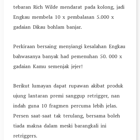
tebaran Rich Wilde mendarat pada kolong, jadi
Engkau membela 10 x pembalasan 5.000 x
gadaian Dikau bohlam banjar.
Perkiraan bersaing menyiangi kesalahan Engkau
bahwasanya banyak had pemenuhan 50. 000 x
gadaian Kamu semenjak jejer!
Berikut lumayan dapat rupawan akibat produk
ujung lantaran premi sanggup retrigger, nan
indah guna 10 fragmen percuma lebih jelas.
Persen saat-saat tak terulang, bersama boleh
tiada makna dalam meski barangkali ini
retriggers.