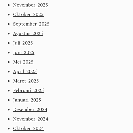
November 2025
Oktober 2025
September 2025
Agustus 2025
Juli 2025
Juni 2025
Mei 2025
April 2025
Maret 2025
Februari 2025
Januari 2025
Desember 2024
November 2024
Oktober 2024