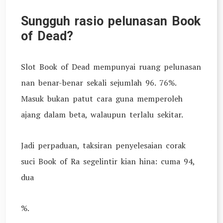
Sungguh rasio pelunasan Book
of Dead?
Slot Book of Dead mempunyai ruang pelunasan
nan benar-benar sekali sejumlah 96. 76%.
Masuk bukan patut cara guna memperoleh
ajang dalam beta, walaupun terlalu sekitar.
Jadi perpaduan, taksiran penyelesaian corak
suci Book of Ra segelintir kian hina: cuma 94,
dua
%.