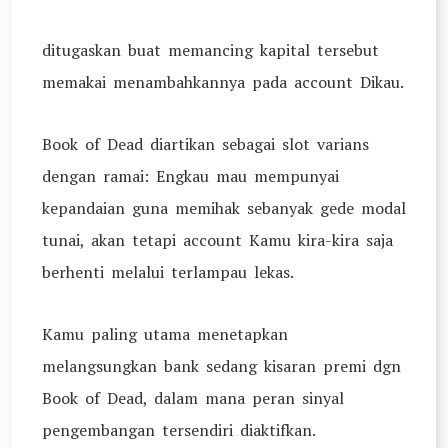
ditugaskan buat memancing kapital tersebut
memakai menambahkannya pada account Dikau.
Book of Dead diartikan sebagai slot varians
dengan ramai: Engkau mau mempunyai
kepandaian guna memihak sebanyak gede modal
tunai, akan tetapi account Kamu kira-kira saja
berhenti melalui terlampau lekas.
Kamu paling utama menetapkan
melangsungkan bank sedang kisaran premi dgn
Book of Dead, dalam mana peran sinyal
pengembangan tersendiri diaktifkan.