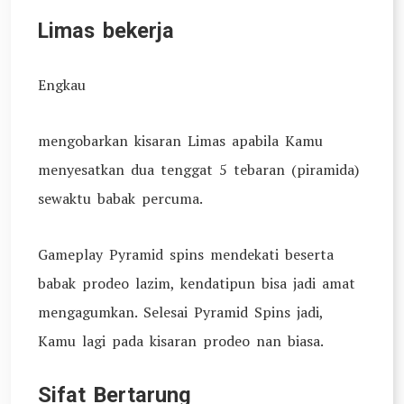
Limas bekerja
Engkau
mengobarkan kisaran Limas apabila Kamu
menyesatkan dua tenggat 5 tebaran (piramida)
sewaktu babak percuma.
Gameplay Pyramid spins mendekati beserta
babak prodeo lazim, kendatipun bisa jadi amat
mengagumkan. Selesai Pyramid Spins jadi,
Kamu lagi pada kisaran prodeo nan biasa.
Sifat Bertarung