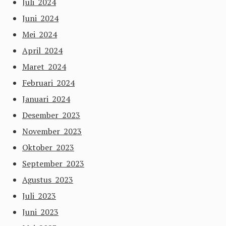
Juli 2024
Juni 2024
Mei 2024
April 2024
Maret 2024
Februari 2024
Januari 2024
Desember 2023
November 2023
Oktober 2023
September 2023
Agustus 2023
Juli 2023
Juni 2023