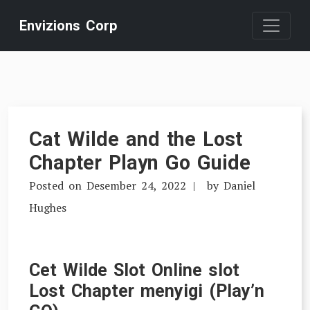
Skip
Envizions Corp
to
content
Cat Wilde and the Lost
Chapter Playn Go Guide
Posted on
Desember 24, 2022
by
Daniel
Hughes
Cet Wilde Slot Online slot
Lost Chapter menyigi (Play’n