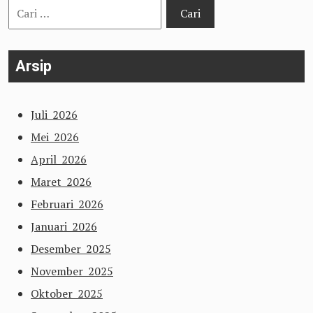
Cari
untuk:
Arsip
Juli 2026
Mei 2026
April 2026
Maret 2026
Februari 2026
Januari 2026
Desember 2025
November 2025
Oktober 2025