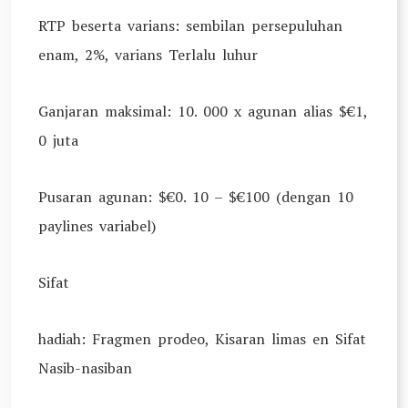
RTP beserta varians: sembilan persepuluhan
enam, 2%, varians Terlalu luhur
Ganjaran maksimal: 10. 000 x agunan alias $€1,
0 juta
Pusaran agunan: $€0. 10 – $€100 (dengan 10
paylines variabel)
Sifat
hadiah: Fragmen prodeo, Kisaran limas en Sifat
Nasib-nasiban