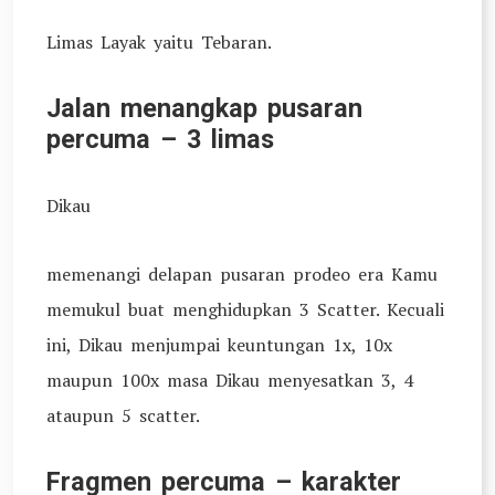
Limas Layak yaitu Tebaran.
Jalan menangkap pusaran
percuma – 3 limas
Dikau
memenangi delapan pusaran prodeo era Kamu
memukul buat menghidupkan 3 Scatter. Kecuali
ini, Dikau menjumpai keuntungan 1x, 10x
maupun 100x masa Dikau menyesatkan 3, 4
ataupun 5 scatter.
Fragmen percuma – karakter