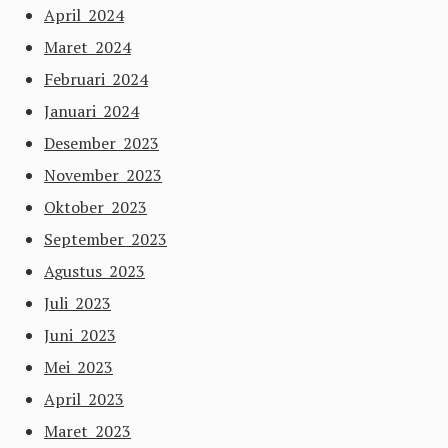
April 2024
Maret 2024
Februari 2024
Januari 2024
Desember 2023
November 2023
Oktober 2023
September 2023
Agustus 2023
Juli 2023
Juni 2023
Mei 2023
April 2023
Maret 2023