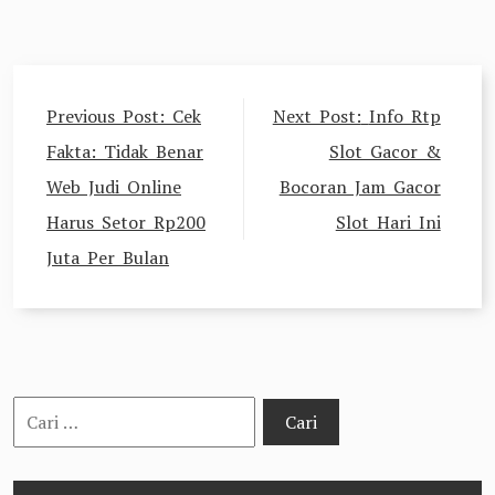
Navigasi
Previous Post:
Cek
Next Post:
Info Rtp
pos
Fakta: Tidak Benar
Slot Gacor &
Web Judi Online
Bocoran Jam Gacor
Harus Setor Rp200
Slot Hari Ini
Juta Per Bulan
Cari
untuk: