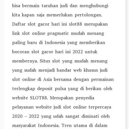
bisa bermain taruhan judi dan menghubungi
kita kapan saja memerlukan pertolongan.
Daftar slot gacor hari ini slot88 merupakan
link slot online pragmatic mudah menang
paling baru di Indonesia yang memberikan
bocoran slot gacor hari ini 2022 untuk
membernya. Situs slot yang mudah menang
yang sudah menjadi bandar web khusus judi
slot online di Asia bersama dengan permainan
terlengkap deposit pulsa yang di berikan oleh
website SLOT88. Merupakan penyedia
pelayanan website judi slot online terpercaya
2020 – 2022 yang udah sangat diminati oleh
masyarakat Indonesia. Tren utama di dalam