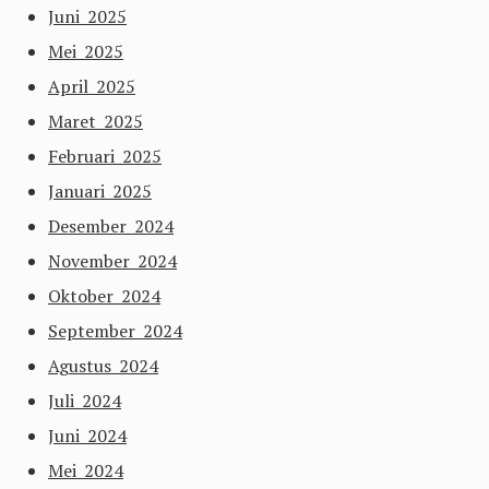
Juni 2025
Mei 2025
April 2025
Maret 2025
Februari 2025
Januari 2025
Desember 2024
November 2024
Oktober 2024
September 2024
Agustus 2024
Juli 2024
Juni 2024
Mei 2024