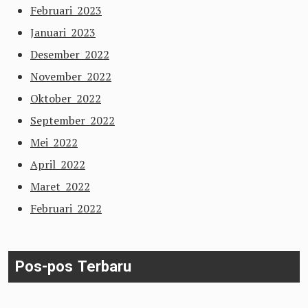
Februari 2023
Januari 2023
Desember 2022
November 2022
Oktober 2022
September 2022
Mei 2022
April 2022
Maret 2022
Februari 2022
Pos-pos Terbaru