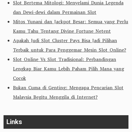
Slot Bertema Mitologi: Menyelami Dunia Legenda
dan Dewi-dewi dalam Permainan Slot
Mitos Yunani dan Jackpot Besar: Semua yang Perlu
Kamu Tahu Tentang Divine Fortune Netent
Apakah Judi Slot Cluster Pays Bisa Jadi Pilihan
Terbaik untuk Para Penggemar Mesin Slot Online?
Slot Online Vs Slot Tradisional: Perbandingan
Lengkap Biar Kamu Lebih Paham Pilih Mana yang
Cocok
Bukan Cuma di Genting: Mengapa Pencarian Slot
Malaysia Begitu Menggila di Internet?
Links