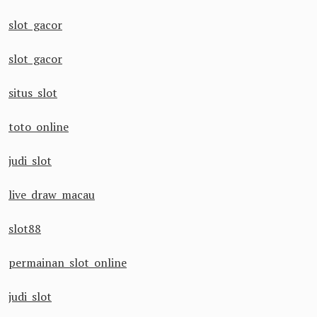
slot gacor
slot gacor
situs slot
toto online
judi slot
live draw macau
slot88
permainan slot online
judi slot