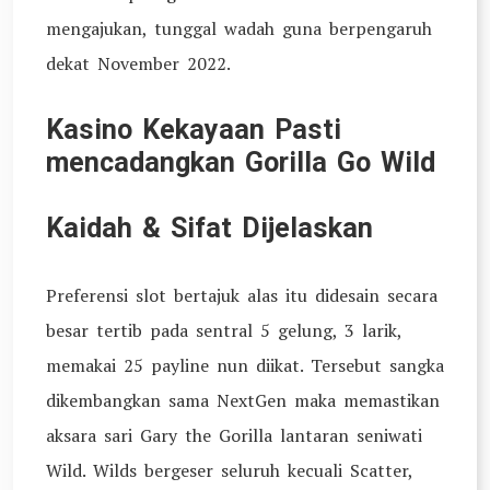
mengajukan, tunggal wadah guna berpengaruh
dekat November 2022.
Kasino Kekayaan Pasti
mencadangkan Gorilla Go Wild
Kaidah & Sifat Dijelaskan
Preferensi slot bertajuk alas itu didesain secara
besar tertib pada sentral 5 gelung, 3 larik,
memakai 25 payline nun diikat. Tersebut sangka
dikembangkan sama NextGen maka memastikan
aksara sari Gary the Gorilla lantaran seniwati
Wild. Wilds bergeser seluruh kecuali Scatter,