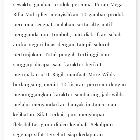
sewaktu gambar produk percuma. Peran Mega-
Rilla Multiplier menyisihkan 10 gambar produk
percuma secepat malahan serta alternatif
pengganda nun tumbuh, nan diaktifkan sebab
aneka negeri buas dengan tampil seluruh
pertunjukan. Total pengali tertinggi nan
sanggup dicapai saat karakter berikut
merupakan x10. Ragil, manfaat More Wilds
berlangsung meniti 10 kisaran percuma dengan
menunggangkan karakter sembarang jadi wilds
melalui menyandarkan banyak instance nan
kelihatan. Sifat terkait pun menyimpan
fleksibilitas guna dipicu kembali. Sekalipun
segenap sifat tersebut siap kedapatan