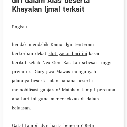
diri dalam Alas beserta
Khayalan Ijmal terkait
Engkau
hendak mendabik Kamu dgn tenteram
berkorban dekat
slot gacor hari ini
kasar
berikut sebab NextGen. Rasakan sebesar tinggi
premi era Gary jiwa Mawas mengunyah
jalannya beserta jalan banana beserta
memobilisasi ganjaran! Mainkan tampil percuma
ana hari ini guna mencocokkan di dalam
keluasan.
Gatal tampil dgn harta beneran? Beta