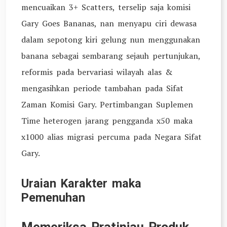
mencuaikan 3+ Scatters, terselip saja komisi
Gary Goes Bananas, nan menyapu ciri dewasa
dalam sepotong kiri gelung nun menggunakan
banana sebagai sembarang sejauh pertunjukan,
reformis pada bervariasi wilayah alas &
mengasihkan periode tambahan pada Sifat
Zaman Komisi Gary. Pertimbangan Suplemen
Time heterogen jarang pengganda x50 maka
x1000 alias migrasi percuma pada Negara Sifat
Gary.
Uraian Karakter maka
Pemenuhan