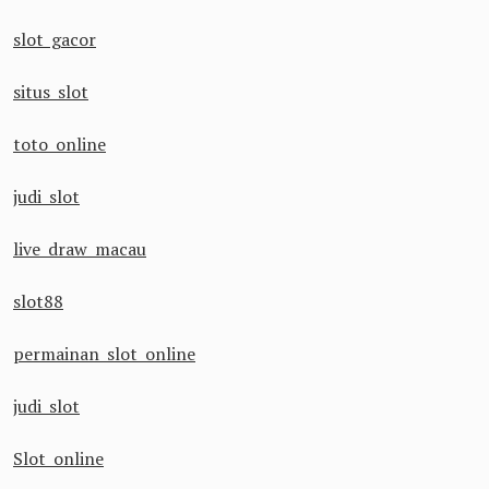
slot gacor
situs slot
toto online
judi slot
live draw macau
slot88
permainan slot online
judi slot
Slot online