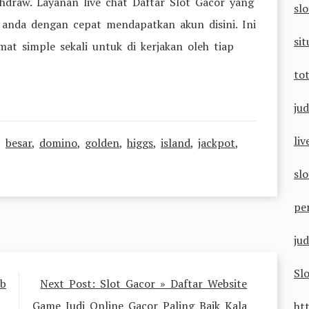
thdraw. Layanan live chat Daftar Slot Gacor yang
sl
anda dengan cepat mendapatkan akun disini. Ini
sit
mat simple sekali untuk di kerjakan oleh tiap
to
jud
li
,
besar
,
domino
,
golden
,
higgs
,
island
,
jackpot
,
sl
pe
jud
Sl
6b
Next Post:
Slot Gacor » Daftar Website
Game Judi Online Gacor Paling Baik Kala
ht