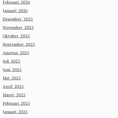
Februari 2026
Januari 2026
Desember 2025
November 2025
Oktober 2025
September 2025
Agustus 2025
Juli 2025
Juni 2025
Mei 2025
April 2025
Maret 2025
Februari 2025
Januari 2025