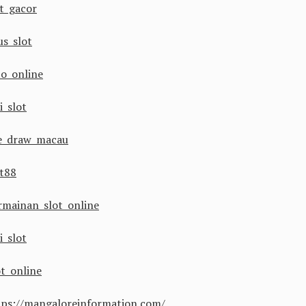
ot gacor
us slot
to online
i slot
ve draw macau
ot88
rmainan slot online
i slot
ot online
tps://mangaloreinformation.com/