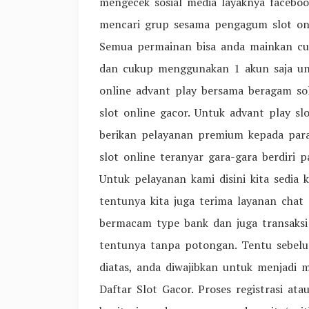
mengecek sosial media layaknya faceboo
mencari grup sesama pengagum slot onl
Semua permainan bisa anda mainkan cu
dan cukup menggunakan 1 akun saja unt
online advant play bersama beragam so
slot online gacor. Untuk advant play 
berikan pelayanan premium kepada para 
slot online teranyar gara-gara berdiri 
Untuk pelayanan kami disini kita sedia 
tentunya kita juga terima layanan chat 
bermacam type bank dan juga transaksi
tentunya tanpa potongan. Tentu sebel
diatas, anda diwajibkan untuk menjadi 
Daftar Slot Gacor. Proses registrasi a