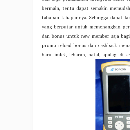
bermain, tentu dapat semakin memudah
tahapan-tahapannya. Sehingga dapat lan
yang berputar untuk memenangkan perm
dan bonus untuk new member saja bagi
promo reload bonus dan cashback menar
baru, imlek, lebaran, natal, apalagi di 