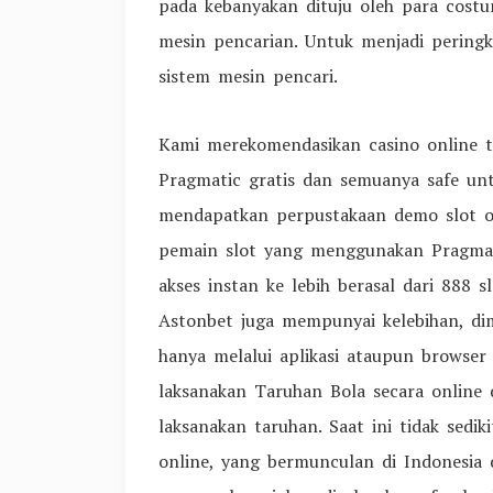
pada kebanyakan dituju oleh para costu
mesin pencarian. Untuk menjadi pering
sistem mesin pencari.
Kami merekomendasikan casino online 
Pragmatic gratis dan semuanya safe unt
mendapatkan perpustakaan demo slot onl
pemain slot yang menggunakan Pragmati
akses instan ke lebih berasal dari 888 
Astonbet juga mempunyai kelebihan, di
hanya melalui aplikasi ataupun browser
laksanakan Taruhan Bola secara online 
laksanakan taruhan. Saat ini tidak sedik
online, yang bermunculan di Indonesia