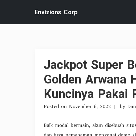
Skip
Envizions Corp
to
content
Jackpot Super B
Golden Arwana H
Kuncinya Pakai 
Posted on
November 6, 2022
by
Dan
Baik modal bermain, akun disebuah situs
dan juga pemahaman mengenai demo slo