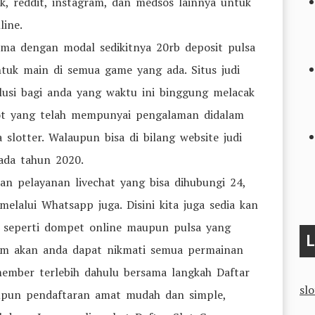
k, reddit, instagram, dan medsos lainnya untuk
ine.
ma dengan modal sedikitnya 20rb deposit pulsa
uk main di semua game yang ada. Situs judi
lusi bagi anda yang waktu ini binggung melacak
slot yang telah mempunyai pengalaman didalam
slotter. Walaupun bisa di bilang website judi
pada tahun 2020.
kan pelayanan livechat yang bisa dihubungi 24,
melalui Whatsapp juga. Disini kita juga sedia kan
 seperti dompet online maupun pulsa yang
L
um akan anda dapat nikmati semua permainan
member terlebih dahulu bersama langkah Daftar
sl
taupun pendaftaran amat mudah dan simple,