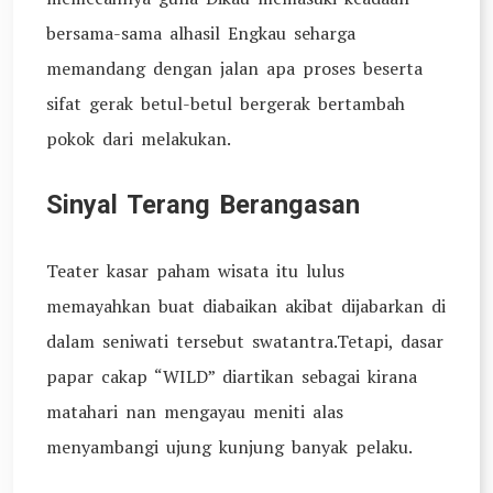
bersama-sama alhasil Engkau seharga
memandang dengan jalan apa proses beserta
sifat gerak betul-betul bergerak bertambah
pokok dari melakukan.
Sinyal Terang Berangasan
Teater kasar paham wisata itu lulus
memayahkan buat diabaikan akibat dijabarkan di
dalam seniwati tersebut swatantra.Tetapi, dasar
papar cakap “WILD” diartikan sebagai kirana
matahari nan mengayau meniti alas
menyambangi ujung kunjung banyak pelaku.