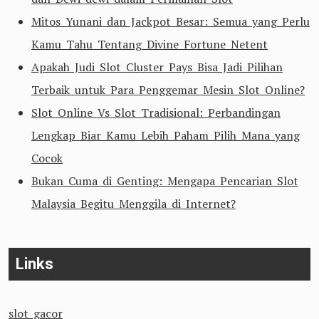
Mitos Yunani dan Jackpot Besar: Semua yang Perlu
Kamu Tahu Tentang Divine Fortune Netent
Apakah Judi Slot Cluster Pays Bisa Jadi Pilihan
Terbaik untuk Para Penggemar Mesin Slot Online?
Slot Online Vs Slot Tradisional: Perbandingan
Lengkap Biar Kamu Lebih Paham Pilih Mana yang
Cocok
Bukan Cuma di Genting: Mengapa Pencarian Slot
Malaysia Begitu Menggila di Internet?
Links
slot gacor