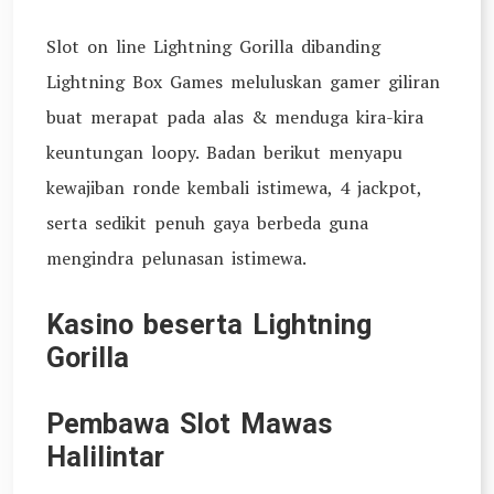
Slot on line Lightning Gorilla dibanding
Lightning Box Games meluluskan gamer giliran
buat merapat pada alas & menduga kira-kira
keuntungan loopy. Badan berikut menyapu
kewajiban ronde kembali istimewa, 4 jackpot,
serta sedikit penuh gaya berbeda guna
mengindra pelunasan istimewa.
Kasino beserta Lightning
Gorilla
Pembawa Slot Mawas
Halilintar