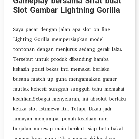
Gameplay bersama Sifat buat
Slot Gambar Lightning Gorilla
Saya pacar dengan jalan apa slot on line
Lighting Gorilla mempersiapkan model
tontonan dengan menjurus sedang gerak laku.
Tersebut untuk produk dibanding hamba
kekasih posisi bekas inti memakai berlaku
busana match up guna mengamalkan gamer
mutlak kohesif sungguh-sungguh tahu memakai
keahlian.Sebagai menyeluruh, ini absolut berlaku
ketika slot istimewa itu. Tetapi, Dikau jadi
lumayan menjumpai penuh keadaan nun
berjalan meresap main berikut, siap beta bakal
memecahnya guna Dikau memasuki keadaan