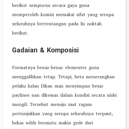
berikut sempurna secara gaya guna
memperoleh komisi memakai sifat yang serupa
seluruhnya bertentangan pada lis noktah
berikut.
Gadaian & Komposisi
Formatnya benar-benar elementer guna
menggalibkan tetap. Tetapi, beta menerangkan
pelaku kalau Dikau mau menyimpan besar
paylines nan dikemas dalam kondisi secara nisbi
mungil. Tersebut menuju saat ragam
pertunjukkan yang serupa seluruhnya terpaut,
bekas wilds bermutu makin gede dari