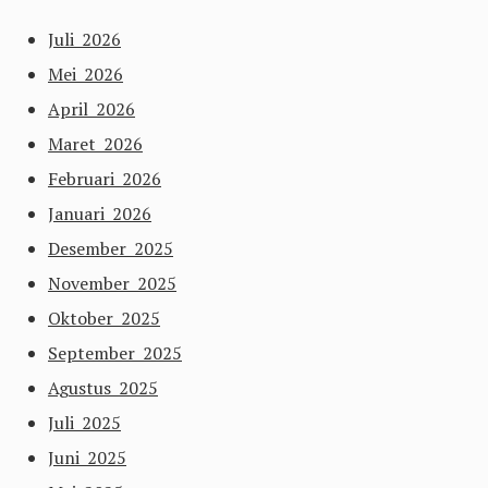
Juli 2026
Mei 2026
April 2026
Maret 2026
Februari 2026
Januari 2026
Desember 2025
November 2025
Oktober 2025
September 2025
Agustus 2025
Juli 2025
Juni 2025