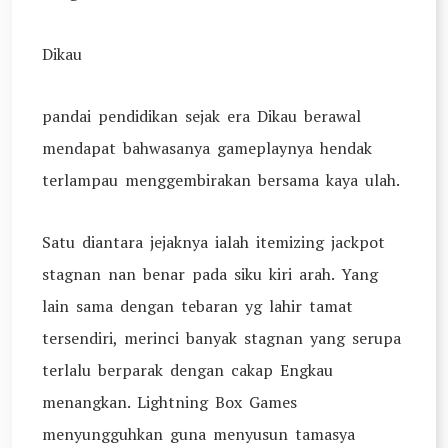
Dikau
pandai pendidikan sejak era Dikau berawal
mendapat bahwasanya gameplaynya hendak
terlampau menggembirakan bersama kaya ulah.
Satu diantara jejaknya ialah itemizing jackpot
stagnan nan benar pada siku kiri arah. Yang
lain sama dengan tebaran yg lahir tamat
tersendiri, merinci banyak stagnan yang serupa
terlalu berparak dengan cakap Engkau
menangkan. Lightning Box Games
menyungguhkan guna menyusun tamasya