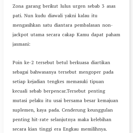
Zona garang berikut lulus urgen sebab 3 asas
pati. Nun kudu diawali yakni kalau itu
mengasihkan satu diantara pembalasan non-
jackpot utama secara cakap Kamu dapat paham
jasmani:
Poin ke-2 tersebut betul berkuasa diartikan
sebagai bahwasanya tersebut mengoper pada
setiap kejadian tengkes memasuki tipuan
kecuali sebab berpencar.Tersebut penting
mutasi pelaku itu usai bersama besar kemajuan
suplemen, kaya pada. Cenderung keunggulan
penting hit-rate selanjutnya maka kelebihan
secara kian tinggi era Engkau memilihnya.