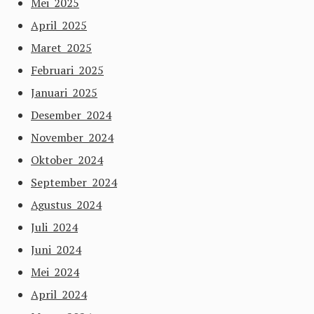
Mei 2025
April 2025
Maret 2025
Februari 2025
Januari 2025
Desember 2024
November 2024
Oktober 2024
September 2024
Agustus 2024
Juli 2024
Juni 2024
Mei 2024
April 2024