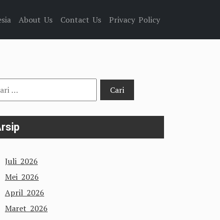
sia
About Us
Contact Us
Privacy Policy
i
tuk:
rsip
Juli 2026
Mei 2026
April 2026
Maret 2026