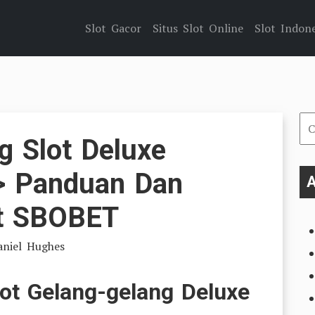
Slot Gacor
Situs Slot Online
Slot Indone
Car
g Slot Deluxe
un
> Panduan Dan
A
ot SBOBET
aniel Hughes
lot Gelang-gelang Deluxe