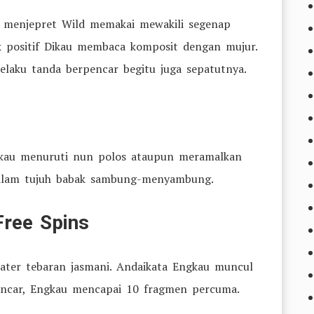
n menjepret Wild memakai mewakili segenap
k positif Dikau membaca komposit dengan mujur.
elaku tanda berpencar begitu juga sepatutnya.
gkau menuruti nun polos ataupun meramalkan
alam tujuh babak sambung-menyambung.
Free Spins
eater tebaran jasmani. Andaikata Engkau muncul
encar, Engkau mencapai 10 fragmen percuma.