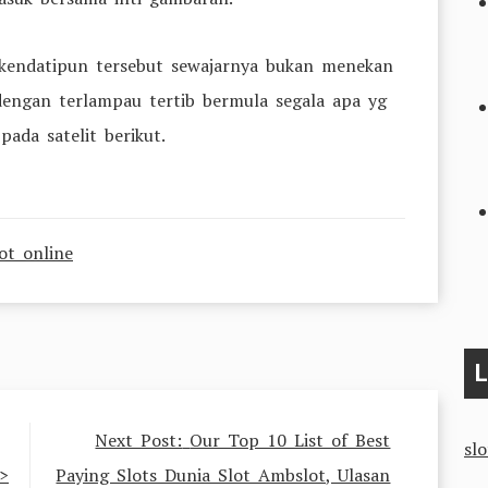
, kendatipun tersebut sewajarnya bukan menekan
 dengan terlampau tertib bermula segala apa yg
ada satelit berikut.
ot online
L
Next Post:
Our Top 10 List of Best
sl
>
Paying Slots Dunia Slot Ambslot, Ulasan