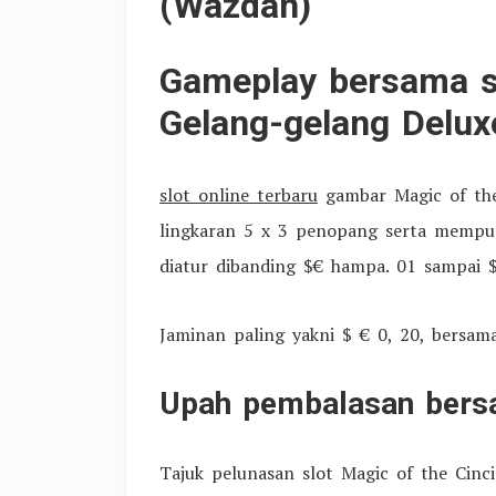
(Wazdan)
Gameplay bersama si
Gelang-gelang Delux
slot online terbaru
gambar Magic of the
lingkaran 5 x 3 penopang serta mempun
diatur dibanding $€ hampa. 01 sampai $
Jaminan paling yakni $ € 0, 20, bersam
Upah pembalasan bers
Tajuk pelunasan slot Magic of the Cinci