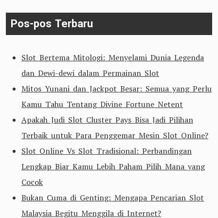
Pos-pos Terbaru
Slot Bertema Mitologi: Menyelami Dunia Legenda
dan Dewi-dewi dalam Permainan Slot
Mitos Yunani dan Jackpot Besar: Semua yang Perlu
Kamu Tahu Tentang Divine Fortune Netent
Apakah Judi Slot Cluster Pays Bisa Jadi Pilihan
Terbaik untuk Para Penggemar Mesin Slot Online?
Slot Online Vs Slot Tradisional: Perbandingan
Lengkap Biar Kamu Lebih Paham Pilih Mana yang
Cocok
Bukan Cuma di Genting: Mengapa Pencarian Slot
Malaysia Begitu Menggila di Internet?