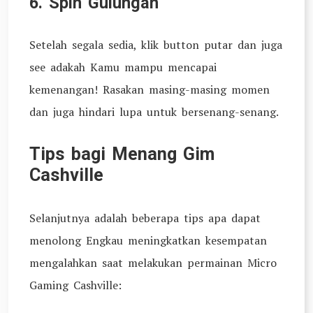
6. Spin Gulungan
Setelah segala sedia, klik button putar dan juga
see adakah Kamu mampu mencapai
kemenangan! Rasakan masing-masing momen
dan juga hindari lupa untuk bersenang-senang.
Tips bagi Menang Gim
Cashville
Selanjutnya adalah beberapa tips apa dapat
menolong Engkau meningkatkan kesempatan
mengalahkan saat melakukan permainan Micro
Gaming Cashville: