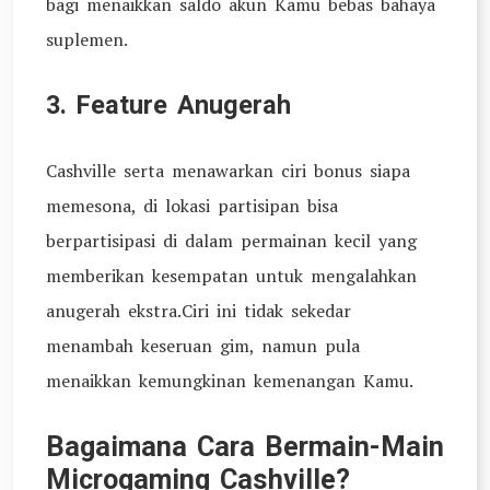
bagi menaikkan saldo akun Kamu bebas bahaya
suplemen.
3. Feature Anugerah
Cashville serta menawarkan ciri bonus siapa
memesona, di lokasi partisipan bisa
berpartisipasi di dalam permainan kecil yang
memberikan kesempatan untuk mengalahkan
anugerah ekstra.Ciri ini tidak sekedar
menambah keseruan gim, namun pula
menaikkan kemungkinan kemenangan Kamu.
Bagaimana Cara Bermain-Main
Microgaming Cashville?