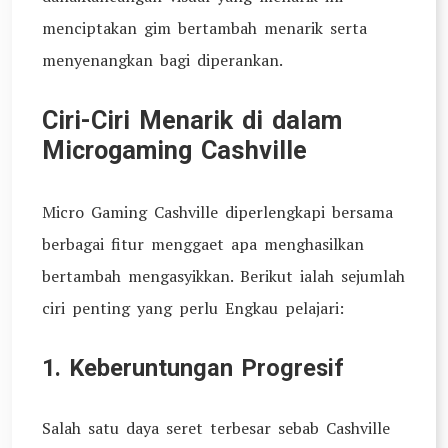
menciptakan gim bertambah menarik serta
menyenangkan bagi diperankan.
Ciri-Ciri Menarik di dalam
Microgaming Cashville
Micro Gaming Cashville diperlengkapi bersama
berbagai fitur menggaet apa menghasilkan
bertambah mengasyikkan. Berikut ialah sejumlah
ciri penting yang perlu Engkau pelajari:
1. Keberuntungan Progresif
Salah satu daya seret terbesar sebab Cashville