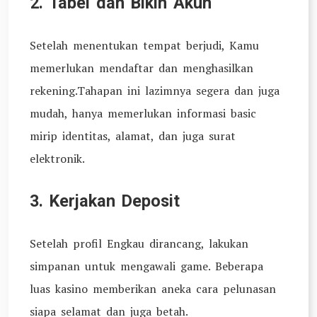
2. Tabel dan Bikin Akun
Setelah menentukan tempat berjudi, Kamu
memerlukan mendaftar dan menghasilkan
rekening.Tahapan ini lazimnya segera dan juga
mudah, hanya memerlukan informasi basic
mirip identitas, alamat, dan juga surat
elektronik.
3. Kerjakan Deposit
Setelah profil Engkau dirancang, lakukan
simpanan untuk mengawali game. Beberapa
luas kasino memberikan aneka cara pelunasan
siapa selamat dan juga betah.