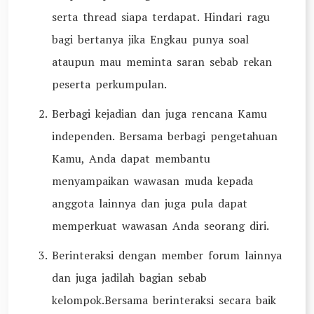
serta thread siapa terdapat. Hindari ragu
bagi bertanya jika Engkau punya soal
ataupun mau meminta saran sebab rekan
peserta perkumpulan.
Berbagi kejadian dan juga rencana Kamu
independen. Bersama berbagi pengetahuan
Kamu, Anda dapat membantu
menyampaikan wawasan muda kepada
anggota lainnya dan juga pula dapat
memperkuat wawasan Anda seorang diri.
Berinteraksi dengan member forum lainnya
dan juga jadilah bagian sebab
kelompok.Bersama berinteraksi secara baik