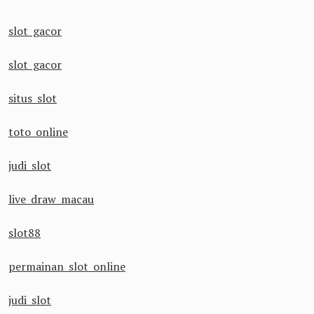
slot gacor
slot gacor
situs slot
toto online
judi slot
live draw macau
slot88
permainan slot online
judi slot