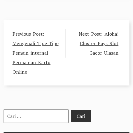
Navigasi
Previous Post:
Next Post:
Aloha!
pos
Mengenali Tipe-Tipe
Cluster Pays Slot
Pemain internal
Gacor Ulasan
Permainan Kartu
Online
Cari
untuk: