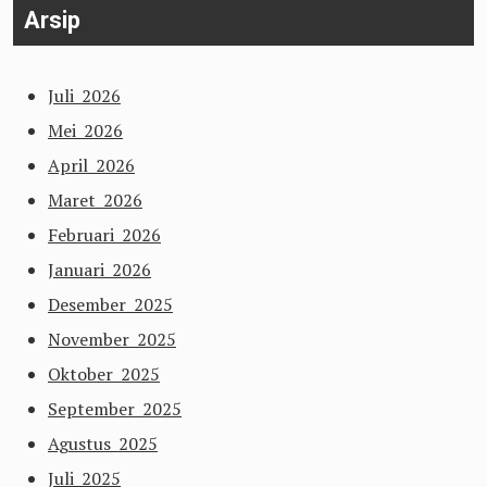
Arsip
Juli 2026
Mei 2026
April 2026
Maret 2026
Februari 2026
Januari 2026
Desember 2025
November 2025
Oktober 2025
September 2025
Agustus 2025
Juli 2025