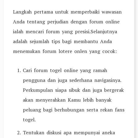
Langkah pertama untuk memperbaiki wawasan
Anda tentang perjudian dengan forum online
ialah mencari forum yang presisi.Selanjutnya
adalah sejumlah tips bagi membantu Anda
menemukan forum lotere onlen yang cocok:
Cari forum togel online yang ramah
pengguna dan juga sederhana navigasinya.
Perkumpulan siapa sibuk dan juga bergerak
akan menyerahkan Kamu lebih banyak
peluang bagi berhubungan serta rekan fans
togel.
Tentukan diskusi apa mempunyai aneka