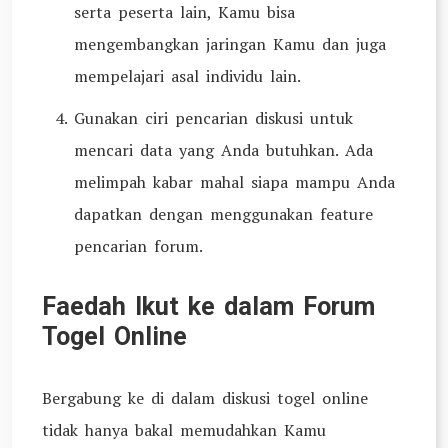
serta peserta lain, Kamu bisa
mengembangkan jaringan Kamu dan juga
mempelajari asal individu lain.
Gunakan ciri pencarian diskusi untuk
mencari data yang Anda butuhkan. Ada
melimpah kabar mahal siapa mampu Anda
dapatkan dengan menggunakan feature
pencarian forum.
Faedah Ikut ke dalam Forum
Togel Online
Bergabung ke di dalam diskusi togel online
tidak hanya bakal memudahkan Kamu