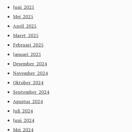
Juni 2025
Mei 2025
April 2025
Maret 2025
Februari 2025
Januari 2025
Desember 2024
November 2024
Oktober 2024
September 2024
Agustus 2024
Juli 2024
Juni 2024
Mei 2024