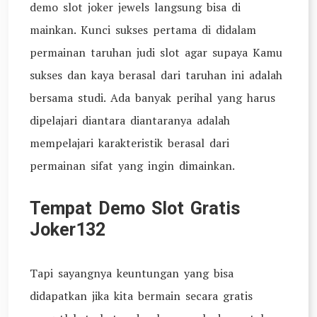
demo slot joker jewels langsung bisa di
mainkan. Kunci sukses pertama di didalam
permainan taruhan judi slot agar supaya Kamu
sukses dan kaya berasal dari taruhan ini adalah
bersama studi. Ada banyak perihal yang harus
dipelajari diantara diantaranya adalah
mempelajari karakteristik berasal dari
permainan sifat yang ingin dimainkan.
Tempat Demo Slot Gratis
Joker132
Tapi sayangnya keuntungan yang bisa
didapatkan jika kita bermain secara gratis