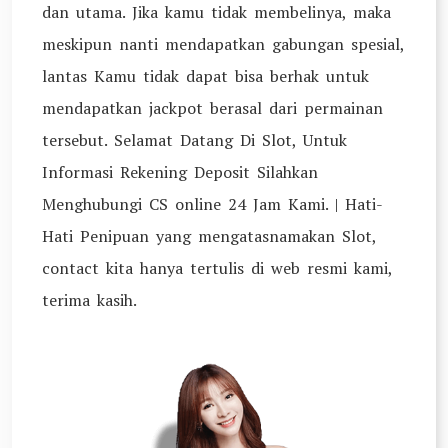
dan utama. Jika kamu tidak membelinya, maka
meskipun nanti mendapatkan gabungan spesial,
lantas Kamu tidak dapat bisa berhak untuk
mendapatkan jackpot berasal dari permainan
tersebut. Selamat Datang Di Slot, Untuk
Informasi Rekening Deposit Silahkan
Menghubungi CS online 24 Jam Kami. | Hati-
Hati Penipuan yang mengatasnamakan Slot,
contact kita hanya tertulis di web resmi kami,
terima kasih.