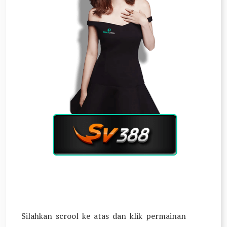
Silahkan scrool ke atas dan klik permainan