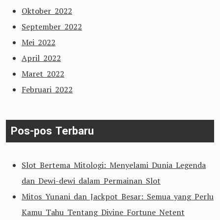
Oktober 2022
September 2022
Mei 2022
April 2022
Maret 2022
Februari 2022
Pos-pos Terbaru
Slot Bertema Mitologi: Menyelami Dunia Legenda
dan Dewi-dewi dalam Permainan Slot
Mitos Yunani dan Jackpot Besar: Semua yang Perlu
Kamu Tahu Tentang Divine Fortune Netent