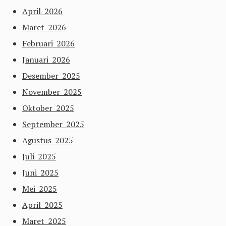
April 2026
Maret 2026
Februari 2026
Januari 2026
Desember 2025
November 2025
Oktober 2025
September 2025
Agustus 2025
Juli 2025
Juni 2025
Mei 2025
April 2025
Maret 2025