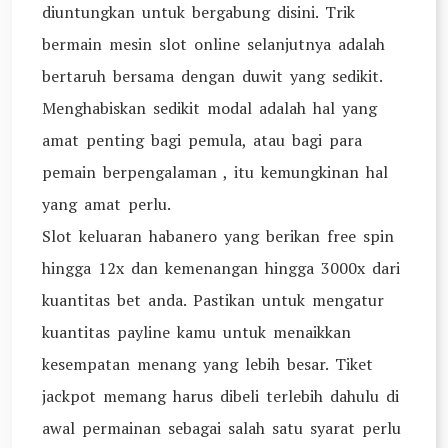
diuntungkan untuk bergabung disini. Trik
bermain mesin slot online selanjutnya adalah
bertaruh bersama dengan duwit yang sedikit.
Menghabiskan sedikit modal adalah hal yang
amat penting bagi pemula, atau bagi para
pemain berpengalaman , itu kemungkinan hal
yang amat perlu.
Slot keluaran habanero yang berikan free spin
hingga 12x dan kemenangan hingga 3000x dari
kuantitas bet anda. Pastikan untuk mengatur
kuantitas payline kamu untuk menaikkan
kesempatan menang yang lebih besar. Tiket
jackpot memang harus dibeli terlebih dahulu di
awal permainan sebagai salah satu syarat perlu