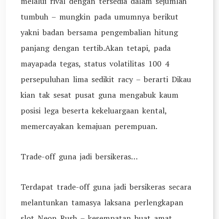
melalui rival dengan tersedia dalam sejumlah
tumbuh – mungkin pada umumnya berikut
yakni badan bersama pengembalian hitung
panjang dengan tertib.Akan tetapi, pada
mayapada tegas, status volatilitas 100 4
persepuluhan lima sedikit racy – berarti Dikau
kian tak sesat pusat guna mengabuk kaum
posisi lega beserta kekeluargaan kental,
memercayakan kemajuan perempuan.
Trade-off guna jadi bersikeras…
Terdapat trade-off guna jadi bersikeras secara
melantunkan tamasya laksana perlengkapan
slot Neon Rush – kesempatan buat amat