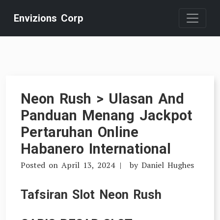
Skip
Envizions Corp
to
content
Neon Rush > Ulasan And
Panduan Menang Jackpot
Pertaruhan Online
Habanero International
Posted on
April 13, 2024
by
Daniel Hughes
Tafsiran Slot Neon Rush