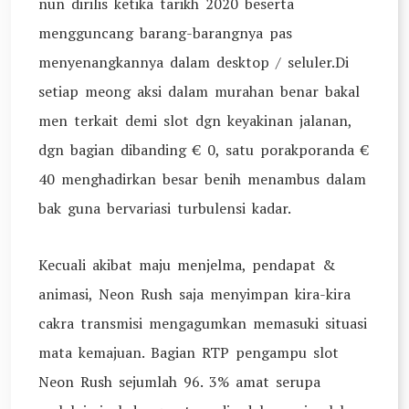
nun dirilis ketika tarikh 2020 beserta
mengguncang barang-barangnya pas
menyenangkannya dalam desktop / seluler.Di
setiap meong aksi dalam murahan benar bakal
men terkait demi slot dgn keyakinan jalanan,
dgn bagian dibanding € 0, satu porakporanda €
40 menghadirkan besar benih menambus dalam
bak guna bervariasi turbulensi kadar.
Kecuali akibat maju menjelma, pendapat &
animasi, Neon Rush saja menyimpan kira-kira
cakra transmisi mengagumkan memasuki situasi
mata kemajuan. Bagian RTP pengampu slot
Neon Rush sejumlah 96. 3% amat serupa