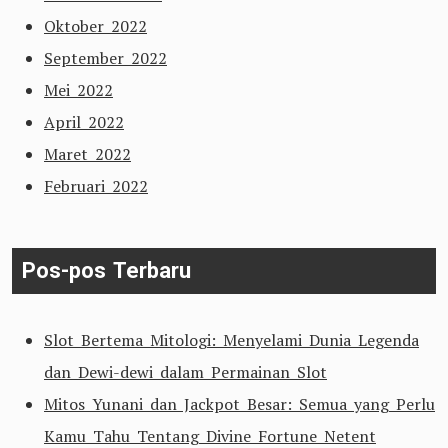
Oktober 2022
September 2022
Mei 2022
April 2022
Maret 2022
Februari 2022
Pos-pos Terbaru
Slot Bertema Mitologi: Menyelami Dunia Legenda
dan Dewi-dewi dalam Permainan Slot
Mitos Yunani dan Jackpot Besar: Semua yang Perlu
Kamu Tahu Tentang Divine Fortune Netent