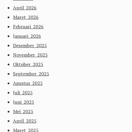
April 2026
Maret 2026
Februari 2026
Januari 2026
Desember 2025
November 2025
Oktober 2025
September 2025
Agustus 2025
Juli 2025
Juni 2025
Mei 2025
April 2025
Maret 2025