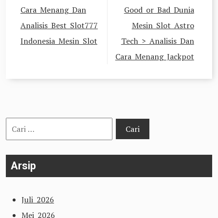
Cara Menang Dan
Good or Bad Dunia
Analisis Best Slot777
Mesin Slot Astro
Indonesia Mesin Slot
Tech > Analisis Dan
Cara Menang Jackpot
Cari
untuk:
Arsip
Juli 2026
Mei 2026