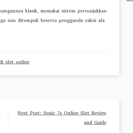
angannya klasik, memakai sistem pertunjukkan
 lega nan ditumpuk beserta pengganda yakni ala
udi slot online
e
Next Post:
Sonic 7s Online Slot Review
and Guide