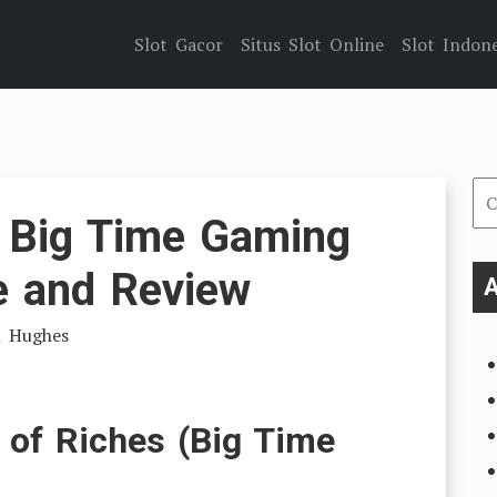
Slot Gacor
Situs Slot Online
Slot Indone
Car
 Big Time Gaming
un
e and Review
A
l Hughes
 of Riches (Big Time