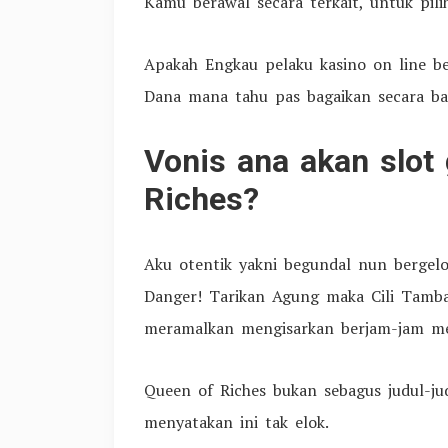
Kamu berawal secara terkait, untuk pili
Apakah Engkau pelaku kasino on line b
Dana mana tahu pas bagaikan secara ba
Vonis ana akan slot
Riches?
Aku otentik yakni begundal nun bergel
Danger! Tarikan Agung maka Cili Tamba
meramalkan mengisarkan berjam-jam me
Queen of Riches bukan sebagus judul-ju
menyatakan ini tak elok.