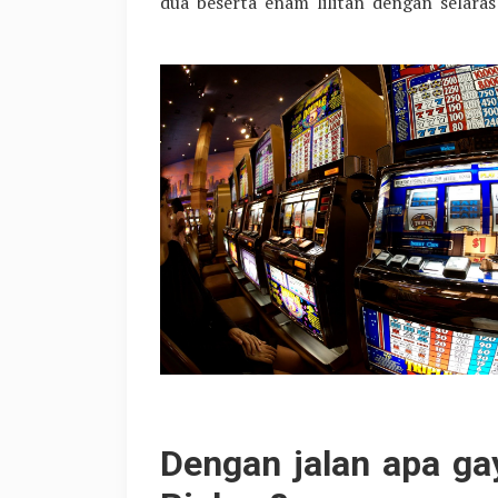
dua beserta enam lilitan dengan selaras 
Dengan jalan apa ga