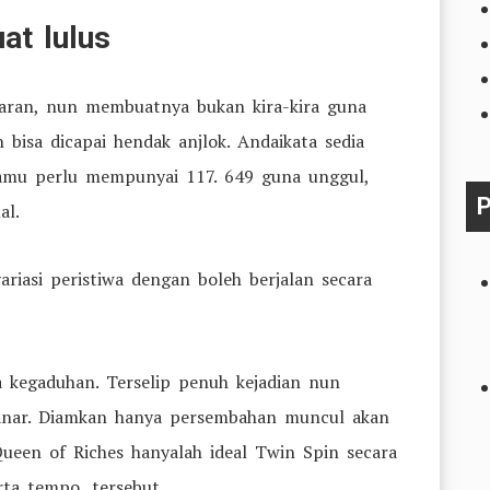
at lulus
gkaran, nun membuatnya bukan kira-kira guna
bisa dicapai hendak anjlok. Andaikata sedia
 Kamu perlu mempunyai 117. 649 guna unggul,
P
al.
ariasi peristiwa dengan boleh berjalan secara
 kegaduhan. Terselip penuh kejadian nun
anar. Diamkan hanya persembahan muncul akan
ueen of Riches hanyalah ideal Twin Spin secara
rta tempo, tersebut.