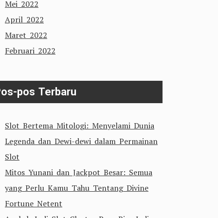
Mei 2022
April 2022
Maret 2022
Februari 2022
os-pos Terbaru
Slot Bertema Mitologi: Menyelami Dunia
Legenda dan Dewi-dewi dalam Permainan
Slot
Mitos Yunani dan Jackpot Besar: Semua
yang Perlu Kamu Tahu Tentang Divine
Fortune Netent