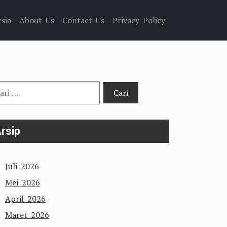
sia
About Us
Contact Us
Privacy Policy
i
tuk:
rsip
Juli 2026
Mei 2026
April 2026
Maret 2026