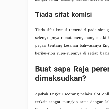
Tiada sifat komisi
Tiada sifat komisi tersendiri pada slot
selengkapnya ramai, mengenang meski be
pegari tentang kesahan bahwasanya En
beribu-ribu rupa-rupanya di setiap bagi
Buat sapa Raja per
dimaksudkan?
Apakah Engkau seorang pelaku
slot onl
terkait sangat mungkin sama dengan l