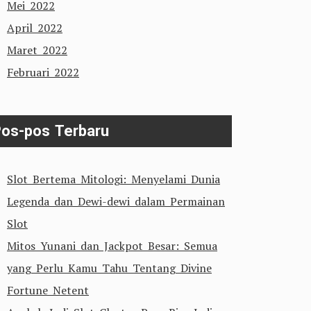
Mei 2022
April 2022
Maret 2022
Februari 2022
os-pos Terbaru
Slot Bertema Mitologi: Menyelami Dunia
Legenda dan Dewi-dewi dalam Permainan
Slot
Mitos Yunani dan Jackpot Besar: Semua
yang Perlu Kamu Tahu Tentang Divine
Fortune Netent