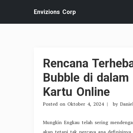
Skip
Envizions Corp
to
content
Rencana Terheba
Bubble di dalam
Kartu Online
Posted on
Oktober 4, 2024
by
Danie
Mungkin Engkau telah sering mendengar 
akan tetapi tak percaya apa definisiny