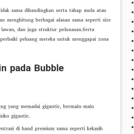
 tidak sama dibandingkan serta tahap mula atau
n menghitung berbagai alasan sama seperti size
 lawan, dan juga struktur pelunasan.Serta
emperbaiki peluang mereka untuk menggapai zona
n pada Bubble
ing yang memadai gigantic, bermain-main
iko gigantic.
entrasi di hand premium sama seperti kekasih