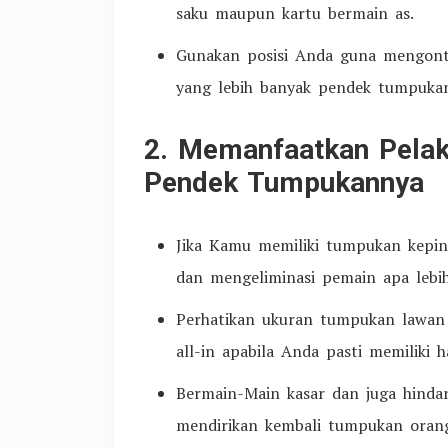
saku maupun kartu bermain as.
Gunakan posisi Anda guna mengontr
yang lebih banyak pendek tumpuka
2. Memanfaatkan Pelak
Pendek Tumpukannya
Jika Kamu memiliki tumpukan kepin
dan mengeliminasi pemain apa lebi
Perhatikan ukuran tumpukan lawan 
all-in apabila Anda pasti memiliki 
Bermain-Main kasar dan juga hinda
mendirikan kembali tumpukan orang