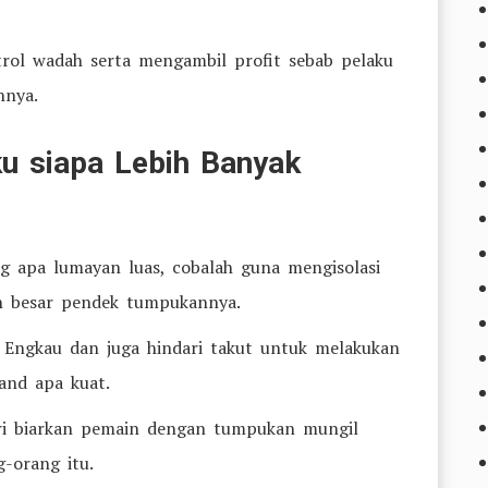
ol wadah serta mengambil profit sebab pelaku
nnya.
u siapa Lebih Banyak
g apa lumayan luas, cobalah guna mengisolasi
h besar pendek tumpukannya.
Engkau dan juga hindari takut untuk melakukan
hand apa kuat.
ri biarkan pemain dengan tumpukan mungil
-orang itu.