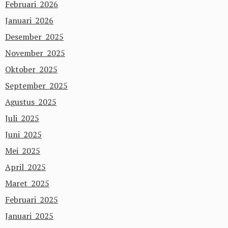
Februari 2026
Januari 2026
Desember 2025
November 2025
Oktober 2025
September 2025
Agustus 2025
Juli 2025
Juni 2025
Mei 2025
April 2025
Maret 2025
Februari 2025
Januari 2025