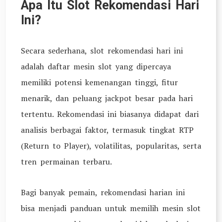
Apa Itu Slot Rekomendasi Hari
Ini?
Secara sederhana, slot rekomendasi hari ini
adalah daftar mesin slot yang dipercaya
memiliki potensi kemenangan tinggi, fitur
menarik, dan peluang jackpot besar pada hari
tertentu. Rekomendasi ini biasanya didapat dari
analisis berbagai faktor, termasuk tingkat RTP
(Return to Player), volatilitas, popularitas, serta
tren permainan terbaru.
Bagi banyak pemain, rekomendasi harian ini
bisa menjadi panduan untuk memilih mesin slot