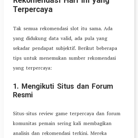
Rekomendasi Hari Ini yang
Terpercaya
Tak semua rekomendasi slot itu sama. Ada
yang didukung data valid, ada pula yang
sekadar pendapat subjektif. Berikut beberapa
tips untuk menemukan sumber rekomendasi
yang terpercaya:
1. Mengikuti Situs dan Forum
Resmi
Situs-situs review game terpercaya dan forum
komunitas pemain sering kali membagikan
analisis dan rekomendasi terkini. Mereka