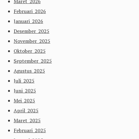
Maret 2026
Februari 2026
Januari 2026
Desember 2025
November 2025
Oktober 2025
September 2025
Agustus 2025
Juli 2025
Juni 2025
Mei 2025
April 2025
Maret 2025
Februari 2025