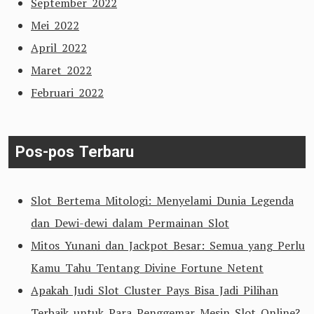
September 2022
Mei 2022
April 2022
Maret 2022
Februari 2022
Pos-pos Terbaru
Slot Bertema Mitologi: Menyelami Dunia Legenda
dan Dewi-dewi dalam Permainan Slot
Mitos Yunani dan Jackpot Besar: Semua yang Perlu
Kamu Tahu Tentang Divine Fortune Netent
Apakah Judi Slot Cluster Pays Bisa Jadi Pilihan
Terbaik untuk Para Penggemar Mesin Slot Online?