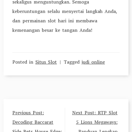
sekaligus menguntungkan. Semoga
keberuntungan selalu menyertai langkah Anda,
dan permainan slot hari ini membawa
kemenangan besar ke tangan Anda!
Posted in
Situs Slot
Tagged
judi online
Navigasi
Previous Post:
Next Post:
RTP Slot
pos
Decoding Baccarat
5 Lions Megaways:
Side Bets House Edge:
Panduan Lengkap