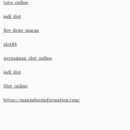
toto online
judi slot
live draw macau
slot88
permainan slot online
judi slot
Slot online
https://mangaloreinformation.com/