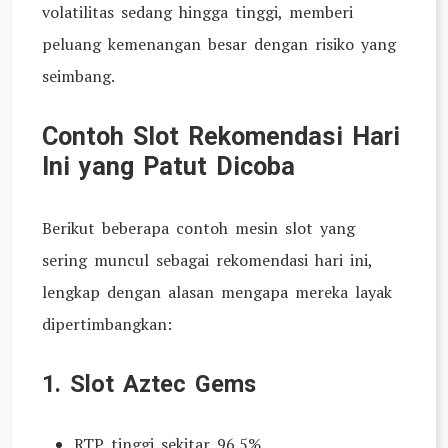
volatilitas sedang hingga tinggi, memberi
peluang kemenangan besar dengan risiko yang
seimbang.
Contoh Slot Rekomendasi Hari
Ini yang Patut Dicoba
Berikut beberapa contoh mesin slot yang
sering muncul sebagai rekomendasi hari ini,
lengkap dengan alasan mengapa mereka layak
dipertimbangkan:
1. Slot Aztec Gems
RTP tinggi sekitar 96.5%