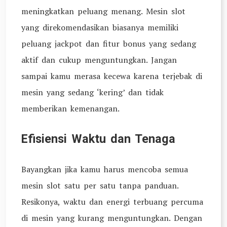
meningkatkan peluang menang. Mesin slot
yang direkomendasikan biasanya memiliki
peluang jackpot dan fitur bonus yang sedang
aktif dan cukup menguntungkan. Jangan
sampai kamu merasa kecewa karena terjebak di
mesin yang sedang ‘kering’ dan tidak
memberikan kemenangan.
Efisiensi Waktu dan Tenaga
Bayangkan jika kamu harus mencoba semua
mesin slot satu per satu tanpa panduan.
Resikonya, waktu dan energi terbuang percuma
di mesin yang kurang menguntungkan. Dengan