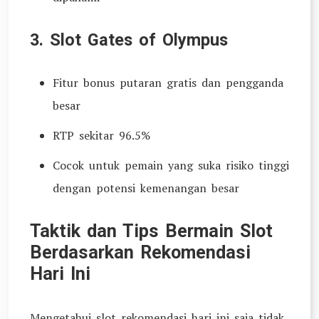
3. Slot Gates of Olympus
Fitur bonus putaran gratis dan pengganda
besar
RTP sekitar 96.5%
Cocok untuk pemain yang suka risiko tinggi
dengan potensi kemenangan besar
Taktik dan Tips Bermain Slot
Berdasarkan Rekomendasi
Hari Ini
Mengetahui slot rekomendasi hari ini saja tidak