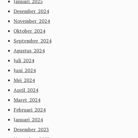
Januari 2025
Desember 2024
November 2024
Oktober 2024
September 2024
Agustus 2024
Juli 2024
Juni 2024
Mei 2024
April 2024
Maret 2024
Februari 2024
Januari 2024
Desember 2023