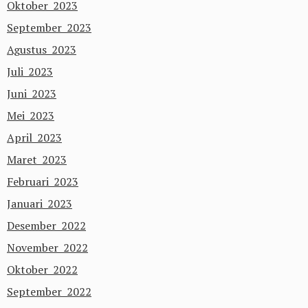
Oktober 2023
September 2023
Agustus 2023
Juli 2023
Juni 2023
Mei 2023
April 2023
Maret 2023
Februari 2023
Januari 2023
Desember 2022
November 2022
Oktober 2022
September 2022