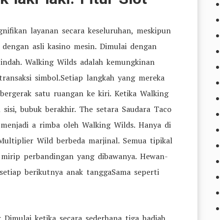
gnifikan layanan secara keseluruhan, meskipun
g dengan asli kasino mesin. Dimulai dengan
 pindah. Walking Wilds adalah kemungkinan
ransaksi simbol.Setiap langkah yang mereka
rgerak satu ruangan ke kiri. Ketika Walking
sisi, bubuk berakhir. The setara Saudara Taco
menjadi a rimba oleh Walking Wilds. Hanya di
tiplier Wild berbeda marjinal. Semua tipikal
 mirip perbandingan yang dibawanya. Hewan-
 setiap berikutnya anak tanggaSama seperti
 Dimulai ketika secara sederhana tiga hadiah