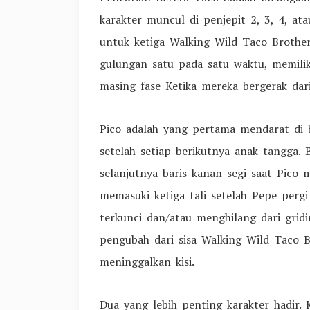
karakter muncul di penjepit 2, 3, 4, ata
untuk ketiga Walking Wild Taco Brothe
gulungan satu pada satu waktu, memili
masing fase Ketika mereka bergerak dari 
Pico adalah yang pertama mendarat di 
setelah setiap berikutnya anak tangga. 
selanjutnya baris kanan segi saat Pico m
memasuki ketiga tali setelah Pepe pergi 
terkunci dan/atau menghilang dari gridi
pengubah dari sisa Walking Wild Taco B
meninggalkan kisi.
Dua yang lebih penting karakter hadir.