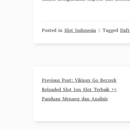
Posted in
Slot Indonesia
Tagged
Daft
Navigasi
Previous Post:
Vikings Go Berzerk
pos
Reloaded Slot Ion Slot Terbaik >>
Panduan Menang dan Analisis