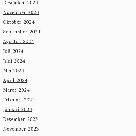
Desember 2024
November 2024
Oktober 2024
September 2024
Agustus 2024
Juli 2024
Juni 2024
Mei 2024
April 2024
Maret 2024
Februari 2024
Januari 2024
Desember 2023
November 2023