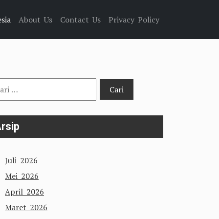
sia
About Us
Contact Us
Privacy Policy
i
tuk:
rsip
Juli 2026
Mei 2026
April 2026
Maret 2026