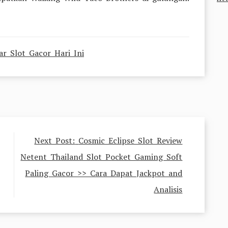
ar Slot Gacor Hari Ini
Next Post:
Cosmic Eclipse Slot Review
Netent Thailand Slot Pocket Gaming Soft
Paling Gacor >> Cara Dapat Jackpot and
Analisis