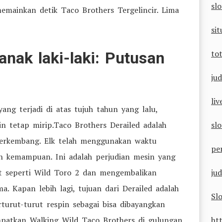
sl
 memainkan detik Taco Brothers Tergelincir. Lima
sit
to
anak laki-laki: Putusan
jud
li
ang terjadi di atas tujuh tahun yang lalu,
in tetap mirip.Taco Brothers Derailed adalah
sl
berkembang. Elk telah menggunakan waktu
pe
 kemampuan. Ini adalah perjudian mesin yang
t seperti Wild Toro 2 dan mengembalikan
jud
. Kapan lebih lagi, tujuan dari Derailed adalah
Sl
turut-turut respin sebagai bisa dibayangkan
atkan Walking Wild Taco Brothers di gulungan.
ht