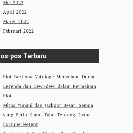
Mei 2022
April 2022
Maret 2022
Februari 2022
os-pos Terbaru
Slot Bertema Mitologi: Menyelami Dunia
Legenda dan Dewi-dewi dalam Permainan
Slot
Mitos Yunani dan Jackpot Besar: Semua
yang Perlu Kamu Tahu Tentang Divine
Fortune Netent