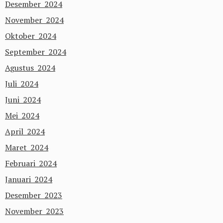
Desember 2024
November 2024
Oktober 2024
September 2024
Agustus 2024
Juli 2024
Juni 2024
Mei 2024
April 2024
Maret 2024
Februari 2024
Januari 2024
Desember 2023
November 2023