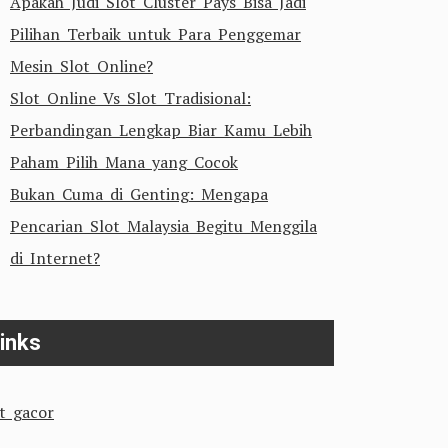
Apakah Judi Slot Cluster Pays Bisa Jadi
Pilihan Terbaik untuk Para Penggemar
Mesin Slot Online?
Slot Online Vs Slot Tradisional:
Perbandingan Lengkap Biar Kamu Lebih
Paham Pilih Mana yang Cocok
Bukan Cuma di Genting: Mengapa
Pencarian Slot Malaysia Begitu Menggila
di Internet?
inks
ot gacor