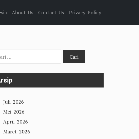
sia
About Us
Contact Us
Privacy Policy
i
tuk:
rsip
Juli 2026
Mei 2026
April 2026
Maret 2026