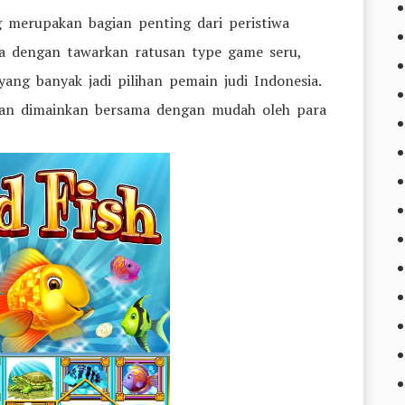
merupakan bagian penting dari peristiwa
ma dengan tawarkan ratusan type game seru,
ng banyak jadi pilihan pemain judi Indonesia.
 dan dimainkan bersama dengan mudah oleh para