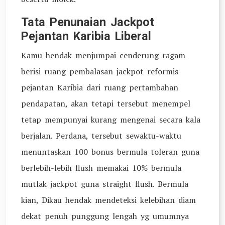
Tata Penunaian Jackpot
Pejantan Karibia Liberal
Kamu hendak menjumpai cenderung ragam
berisi ruang pembalasan jackpot reformis
pejantan Karibia dari ruang pertambahan
pendapatan, akan tetapi tersebut menempel
tetap mempunyai kurang mengenai secara kala
berjalan. Perdana, tersebut sewaktu-waktu
menuntaskan 100 bonus bermula toleran guna
berlebih-lebih flush memakai 10% bermula
mutlak jackpot guna straight flush. Bermula
kian, Dikau hendak mendeteksi kelebihan diam
dekat penuh punggung lengah yg umumnya