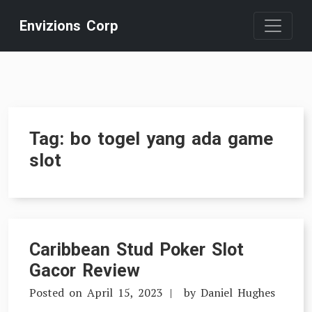
Skip
Envizions Corp
to
content
Tag:
bo togel yang ada game
slot
Caribbean Stud Poker Slot
Gacor Review
Posted on
April 15, 2023
by
Daniel Hughes