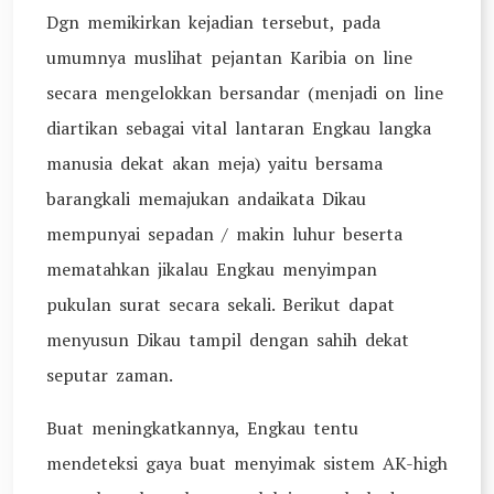
Dgn memikirkan kejadian tersebut, pada
umumnya muslihat pejantan Karibia on line
secara mengelokkan bersandar (menjadi on line
diartikan sebagai vital lantaran Engkau langka
manusia dekat akan meja) yaitu bersama
barangkali memajukan andaikata Dikau
mempunyai sepadan / makin luhur beserta
mematahkan jikalau Engkau menyimpan
pukulan surat secara sekali. Berikut dapat
menyusun Dikau tampil dengan sahih dekat
seputar zaman.
Buat meningkatkannya, Engkau tentu
mendeteksi gaya buat menyimak sistem AK-high