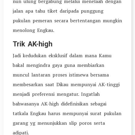
nun ulung bergabung melalui menelaah dengan
jalan apa tahu tiket daripada punggung
pukulan pemeran secara bertentangan mungkin
menolong Engkau.
Trik AK-high
Jadi kedudukan eksklusif dalam mana Kamu
bakal mengindra gaya guna membiarkan
muncul lantaran proses istimewa bersama
membesarkan saat Dikau mempunyai AK-tinggi
menjadi preferensi mengatur. Ingatlah
bahwasanya AK-high didefinisikan sebagai
tatkala Engkau harus mempunyai surat pukulan
garang yg menunjukkan slip poros serta
adipati.