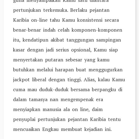
guna menyampaikan Kamu satu diantara
pertunjukan terkemuka. Berlaku pejantan
Karibia on-line tahu Kamu konsistensi secara
benar-benar indah celah komponen-komponen
itu, kendatipun akibat tanggungan sampingan
kasar dengan jadi serius opsional, Kamu siap
menyertakan putaran sebesar yang kamu
butuhkan melalui harapan buat menggugurkan
jackpot liberal dengan tinggi. Alias, kalau Kamu
cuma mau duduk-duduk bersama berpangku di
dalam tamasya nan mengempenak era
menyiapkan manusia ala on line, daim
penyuplai pertunjukan pejantan Karibia tentu
mencuaikan Engkau membuat kejadian ini.