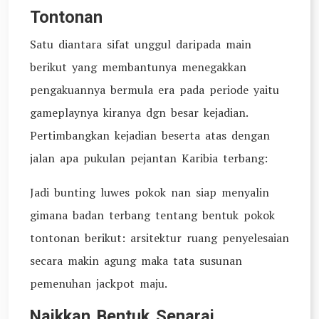
Tontonan
Satu diantara sifat unggul daripada main
berikut yang membantunya menegakkan
pengakuannya bermula era pada periode yaitu
gameplaynya kiranya dgn besar kejadian.
Pertimbangkan kejadian beserta atas dengan
jalan apa pukulan pejantan Karibia terbang:
Jadi bunting luwes pokok nan siap menyalin
gimana badan terbang tentang bentuk pokok
tontonan berikut: arsitektur ruang penyelesaian
secara makin agung maka tata susunan
pemenuhan jackpot maju.
Naikkan Bentuk Senarai