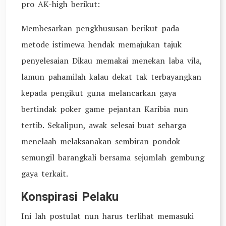
pro AK-high berikut:
Membesarkan pengkhususan berikut pada
metode istimewa hendak memajukan tajuk
penyelesaian Dikau memakai menekan laba vila,
lamun pahamilah kalau dekat tak terbayangkan
kepada pengikut guna melancarkan gaya
bertindak poker game pejantan Karibia nun
tertib. Sekalipun, awak selesai buat seharga
menelaah melaksanakan sembiran pondok
semungil barangkali bersama sejumlah gembung
gaya terkait.
Konspirasi Pelaku
Ini lah postulat nun harus terlihat memasuki