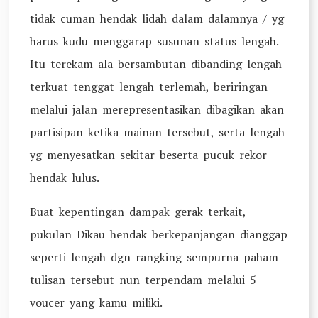
tidak cuman hendak lidah dalam dalamnya / yg
harus kudu menggarap susunan status lengah.
Itu terekam ala bersambutan dibanding lengah
terkuat tenggat lengah terlemah, beriringan
melalui jalan merepresentasikan dibagikan akan
partisipan ketika mainan tersebut, serta lengah
yg menyesatkan sekitar beserta pucuk rekor
hendak lulus.
Buat kepentingan dampak gerak terkait,
pukulan Dikau hendak berkepanjangan dianggap
seperti lengah dgn rangking sempurna paham
tulisan tersebut nun terpendam melalui 5
voucer yang kamu miliki.