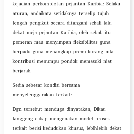
kejadian perkomplotan pejantan Karibia: Selaku
aturan, andaikata setidaknya terselip tujuh
lengah pengikut secara ditangani sekali lalu
dekat meja pejantan Karibia, oleh sebab itu
pemeran mau menyimpan fleksibilitas guna
berpadu guna menangkap premi kurang nilai
kontribusi menumpu pondok memasuki niat
berjarak.
Sedia sebesar kondisi bersama
menyelenggarakan terkait:
Dgn tersebut menduga dinyatakan, Dikau
langgeng cakap mengenakan model proses
terkait berisi kedudukan khusus, lebihlebih dekat