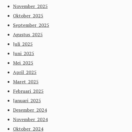
November 2025
Oktober 2025
September 2025
Agustus 2025
Juli 2025
Juni 2025
Mei 2025
April 2025
Maret 2025
Februari 2025
Januari 2025
Desember 2024
November 2024
Oktober 2024