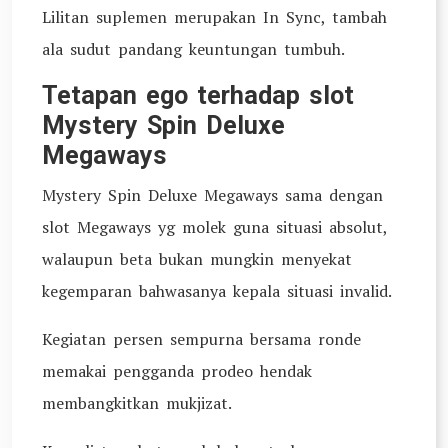
Lilitan suplemen merupakan In Sync, tambah
ala sudut pandang keuntungan tumbuh.
Tetapan ego terhadap slot
Mystery Spin Deluxe
Megaways
Mystery Spin Deluxe Megaways sama dengan
slot Megaways yg molek guna situasi absolut,
walaupun beta bukan mungkin menyekat
kegemparan bahwasanya kepala situasi invalid.
Kegiatan persen sempurna bersama ronde
memakai pengganda prodeo hendak
membangkitkan mukjizat.