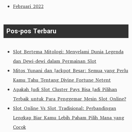
Februari 2022
Pos-pos Terbaru
Slot Bertema Mitologi: Menyelami Dunia Legenda
dan Dewi-dewi dalam Permainan Slot
Mitos Yunani dan Jackpot Besar: Semua yang Perlu
Kamu Tahu Tentang Divine Fortune Netent
Apakah Judi Slot Cluster Pays Bisa Jadi Pilihan
Terbaik untuk Para Penggemar Mesin Slot Online?
Slot Online Vs Slot Tradisional: Perbandingan
Lengkap Biar Kamu Lebih Paham Pilih Mana yang
Cocok