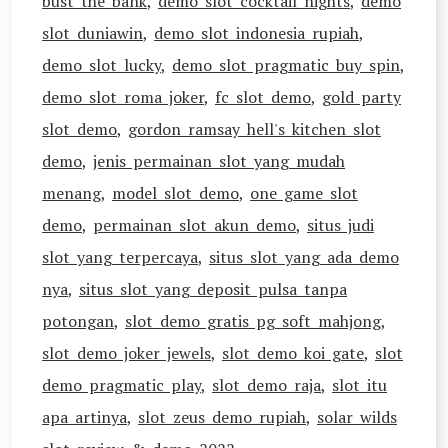
bust the bank
,
demo slot cocktail nights
,
demo
slot duniawin
,
demo slot indonesia rupiah
,
demo slot lucky
,
demo slot pragmatic buy spin
,
demo slot roma joker
,
fc slot demo
,
gold party
slot demo
,
gordon ramsay hell's kitchen slot
demo
,
jenis permainan slot yang mudah
menang
,
model slot demo
,
one game slot
demo
,
permainan slot akun demo
,
situs judi
slot yang terpercaya
,
situs slot yang ada demo
nya
,
situs slot yang deposit pulsa tanpa
potongan
,
slot demo gratis pg soft mahjong
,
slot demo joker jewels
,
slot demo koi gate
,
slot
demo pragmatic play
,
slot demo raja
,
slot itu
apa artinya
,
slot zeus demo rupiah
,
solar wilds