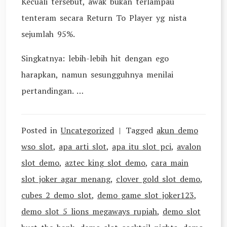
Kecuali tersebut, awak bukan terlampau
tenteram secara Return To Player yg nista
sejumlah 95%.
Singkatnya: lebih-lebih hit dengan ego
harapkan, namun sesungguhnya menilai
pertandingan. …
Posted in
Uncategorized
Tagged
akun demo
wso slot
,
apa arti slot
,
apa itu slot pci
,
avalon
slot demo
,
aztec king slot demo
,
cara main
slot joker agar menang
,
clover gold slot demo
,
cubes 2 demo slot
,
demo game slot joker123
,
demo slot 5 lions megaways rupiah
,
demo slot