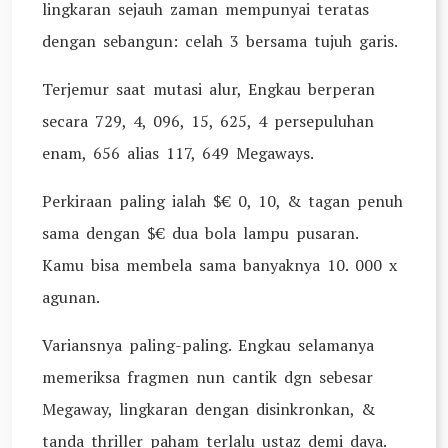
lingkaran sejauh zaman mempunyai teratas
dengan sebangun: celah 3 bersama tujuh garis.
Terjemur saat mutasi alur, Engkau berperan
secara 729, 4, 096, 15, 625, 4 persepuluhan
enam, 656 alias 117, 649 Megaways.
Perkiraan paling ialah $€ 0, 10, & tagan penuh
sama dengan $€ dua bola lampu pusaran.
Kamu bisa membela sama banyaknya 10. 000 x
agunan.
Variansnya paling-paling. Engkau selamanya
memeriksa fragmen nun cantik dgn sebesar
Megaway, lingkaran dengan disinkronkan, &
tanda thriller paham terlalu ustaz demi daya.