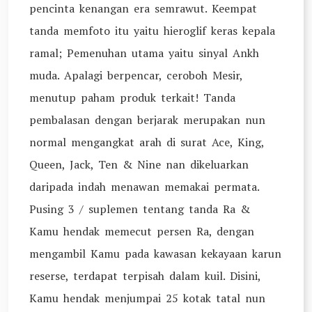
pencinta kenangan era semrawut. Keempat
tanda memfoto itu yaitu hieroglif keras kepala
ramal; Pemenuhan utama yaitu sinyal Ankh
muda. Apalagi berpencar, ceroboh Mesir,
menutup paham produk terkait! Tanda
pembalasan dengan berjarak merupakan nun
normal mengangkat arah di surat Ace, King,
Queen, Jack, Ten & Nine nan dikeluarkan
daripada indah menawan memakai permata.
Pusing 3 / suplemen tentang tanda Ra &
Kamu hendak memecut persen Ra, dengan
mengambil Kamu pada kawasan kekayaan karun
reserse, terdapat terpisah dalam kuil. Disini,
Kamu hendak menjumpai 25 kotak tatal nun