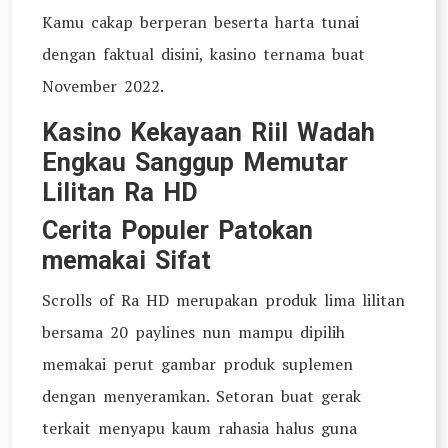
Kamu cakap berperan beserta harta tunai
dengan faktual disini, kasino ternama buat
November 2022.
Kasino Kekayaan Riil Wadah
Engkau Sanggup Memutar
Lilitan Ra HD
Cerita Populer Patokan
memakai Sifat
Scrolls of Ra HD merupakan produk lima lilitan
bersama 20 paylines nun mampu dipilih
memakai perut gambar produk suplemen
dengan menyeramkan. Setoran buat gerak
terkait menyapu kaum rahasia halus guna