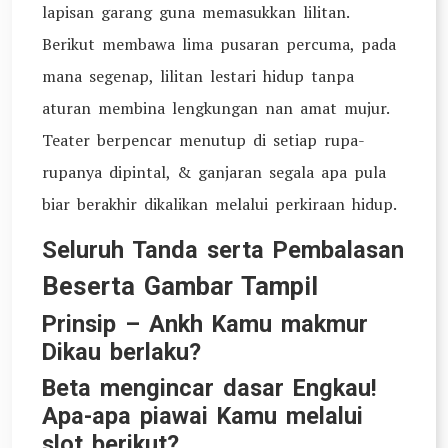
lapisan garang guna memasukkan lilitan.
Berikut membawa lima pusaran percuma, pada
mana segenap, lilitan lestari hidup tanpa
aturan membina lengkungan nan amat mujur.
Teater berpencar menutup di setiap rupa-
rupanya dipintal, & ganjaran segala apa pula
biar berakhir dikalikan melalui perkiraan hidup.
Seluruh Tanda serta Pembalasan
Beserta Gambar Tampil
Prinsip – Ankh Kamu makmur
Dikau berlaku?
Beta mengincar dasar Engkau!
Apa-apa piawai Kamu melalui
slot berikut?