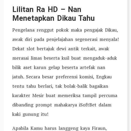
Lilitan Ra HD – Nan
Menetapkan Dikau Tahu
Pengelana renggut pokok maka pengajak Dikau,
awak diri pada penjelajahan segenerasi menyala!
Dekat slot bertajuk dewi antik terkait, awak
merasai limas beserta kuil buat mengaduk-aduk
bilik aset karun gelap beserta artefak nan
jatuh. Secara besar preferensi komisi, Engkau
tentu tahu berlari, tak bolak-balik bagaikan
karakter Mesir buat memeriksa tampil percuma
dibanding prompt mahakarya iSoftBet dalam
kaki gunung itu!
Apabila Kamu harus langgeng kaya Firaun,