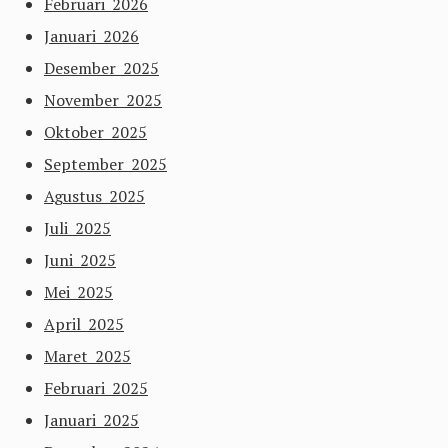
Februari 2026
Januari 2026
Desember 2025
November 2025
Oktober 2025
September 2025
Agustus 2025
Juli 2025
Juni 2025
Mei 2025
April 2025
Maret 2025
Februari 2025
Januari 2025