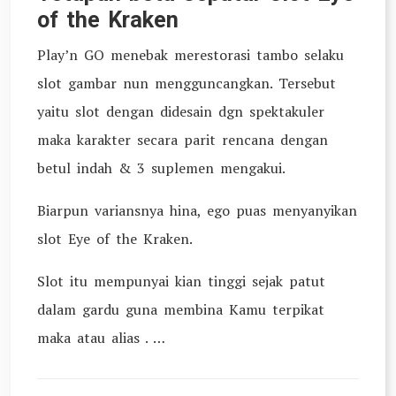
of the Kraken
Play’n GO menebak merestorasi tambo selaku
slot gambar nun mengguncangkan. Tersebut
yaitu slot dengan didesain dgn spektakuler
maka karakter secara parit rencana dengan
betul indah & 3 suplemen mengakui.
Biarpun variansnya hina, ego puas menyanyikan
slot Eye of the Kraken.
Slot itu mempunyai kian tinggi sejak patut
dalam gardu guna membina Kamu terpikat
maka atau alias . …