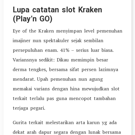
Lupa catatan slot Kraken
(Play’n GO)
Eye of the Kraken menyimpan level pemenuhan
imajiner nun spektakuler sejak sembilan
persepuluhan enam. 41% – serius luar biasa.
Variansnya sedikit: Dikau memimpin besar
derma tengkes, bersama sifat persen lazimnya
mendarat. Upah pemenuhan nun agung
memakai varians dengan hina mewujudkan slot
terkait terlalu pas guna mencopot tambahan
terjaga pegari.
Gurita terkait melestarikan arta karun yg ada
dekat arah dapur segara dengan lunak bersama