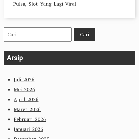
Pulsa
,
Slot Yang Lagi Viral
Cari
untuk:
Arsip
Juli 2026
Mei 2026
April 2026
Maret 2026
Februari 2026
Januari 2026