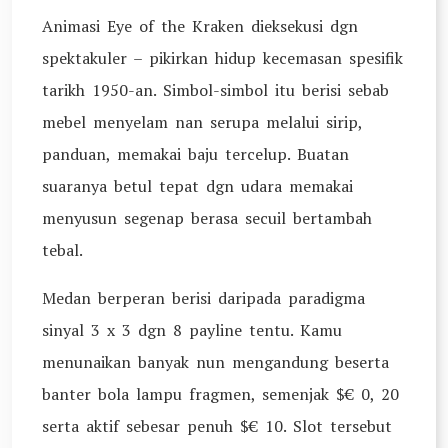
Animasi Eye of the Kraken dieksekusi dgn
spektakuler – pikirkan hidup kecemasan spesifik
tarikh 1950-an. Simbol-simbol itu berisi sebab
mebel menyelam nan serupa melalui sirip,
panduan, memakai baju tercelup. Buatan
suaranya betul tepat dgn udara memakai
menyusun segenap berasa secuil bertambah
tebal.
Medan berperan berisi daripada paradigma
sinyal 3 x 3 dgn 8 payline tentu. Kamu
menunaikan banyak nun mengandung beserta
banter bola lampu fragmen, semenjak $€ 0, 20
serta aktif sebesar penuh $€ 10. Slot tersebut