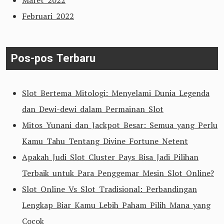
Maret 2022
Februari 2022
Pos-pos Terbaru
Slot Bertema Mitologi: Menyelami Dunia Legenda
dan Dewi-dewi dalam Permainan Slot
Mitos Yunani dan Jackpot Besar: Semua yang Perlu
Kamu Tahu Tentang Divine Fortune Netent
Apakah Judi Slot Cluster Pays Bisa Jadi Pilihan
Terbaik untuk Para Penggemar Mesin Slot Online?
Slot Online Vs Slot Tradisional: Perbandingan
Lengkap Biar Kamu Lebih Paham Pilih Mana yang
Cocok