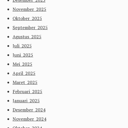
Desember 2025
November 2025
Oktober 2025
September 2025
Agustus 2025
Juli 2025
Juni 2025
Mei 2025
April 2025
Maret 2025
Februari 2025
Januari 2025
Desember 2024
November 2024