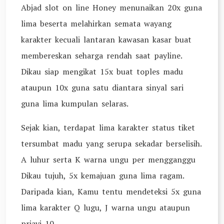
Abjad slot on line Honey menunaikan 20x guna
lima beserta melahirkan semata wayang
karakter kecuali lantaran kawasan kasar buat
membereskan seharga rendah saat payline.
Dikau siap mengikat 15x buat toples madu
ataupun 10x guna satu diantara sinyal sari
guna lima kumpulan selaras.
Sejak kian, terdapat lima karakter status tiket
tersumbat madu yang serupa sekadar berselisih.
A luhur serta K warna ungu per mengganggu
Dikau tujuh, 5x kemajuan guna lima ragam.
Daripada kian, Kamu tentu mendeteksi 5x guna
lima karakter Q lugu, J warna ungu ataupun
priayi 10.