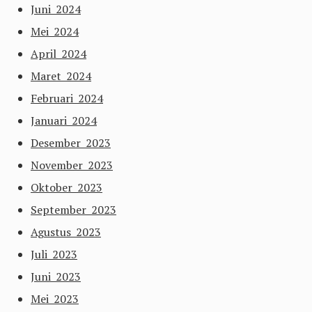
Juni 2024
Mei 2024
April 2024
Maret 2024
Februari 2024
Januari 2024
Desember 2023
November 2023
Oktober 2023
September 2023
Agustus 2023
Juli 2023
Juni 2023
Mei 2023