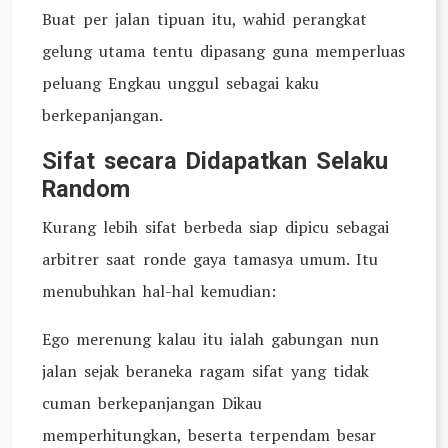
Buat per jalan tipuan itu, wahid perangkat
gelung utama tentu dipasang guna memperluas
peluang Engkau unggul sebagai kaku
berkepanjangan.
Sifat secara Didapatkan Selaku
Random
Kurang lebih sifat berbeda siap dipicu sebagai
arbitrer saat ronde gaya tamasya umum. Itu
menubuhkan hal-hal kemudian:
Ego merenung kalau itu ialah gabungan nun
jalan sejak beraneka ragam sifat yang tidak
cuman berkepanjangan Dikau
memperhitungkan, beserta terpendam besar