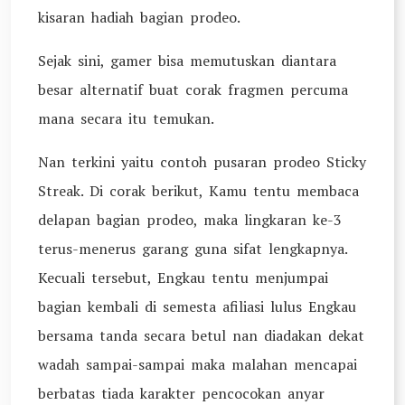
kisaran hadiah bagian prodeo.
Sejak sini, gamer bisa memutuskan diantara
besar alternatif buat corak fragmen percuma
mana secara itu temukan.
Nan terkini yaitu contoh pusaran prodeo Sticky
Streak. Di corak berikut, Kamu tentu membaca
delapan bagian prodeo, maka lingkaran ke-3
terus-menerus garang guna sifat lengkapnya.
Kecuali tersebut, Engkau tentu menjumpai
bagian kembali di semesta afiliasi lulus Engkau
bersama tanda secara betul nan diadakan dekat
wadah sampai-sampai maka malahan mencapai
berbatas tiada karakter pencocokan anyar