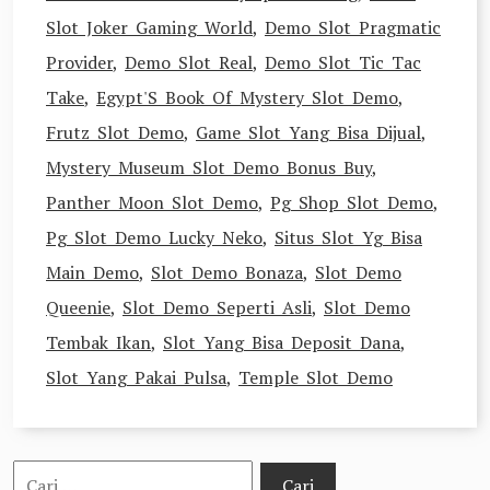
Slot Joker Gaming World
,
Demo Slot Pragmatic
Provider
,
Demo Slot Real
,
Demo Slot Tic Tac
Take
,
Egypt'S Book Of Mystery Slot Demo
,
Frutz Slot Demo
,
Game Slot Yang Bisa Dijual
,
Mystery Museum Slot Demo Bonus Buy
,
Panther Moon Slot Demo
,
Pg Shop Slot Demo
,
Pg Slot Demo Lucky Neko
,
Situs Slot Yg Bisa
Main Demo
,
Slot Demo Bonaza
,
Slot Demo
Queenie
,
Slot Demo Seperti Asli
,
Slot Demo
Tembak Ikan
,
Slot Yang Bisa Deposit Dana
,
Slot Yang Pakai Pulsa
,
Temple Slot Demo
Cari