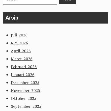
untuk:
Arsip
Juli 2026
Mei 2026
April 2026
Maret 2026
Februari 2026
Januari 2026
Desember 2025
November 2025
Oktober 2025
September 2025