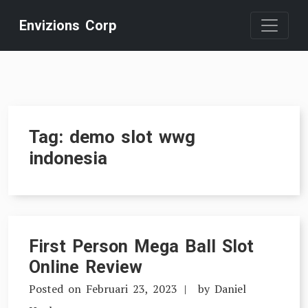
Skip
Envizions Corp
to
content
Tag:
demo slot wwg
indonesia
First Person Mega Ball Slot
Online Review
Posted on
Februari 23, 2023
by
Daniel