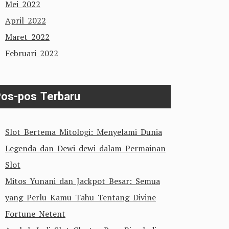
Mei 2022
April 2022
Maret 2022
Februari 2022
os-pos Terbaru
Slot Bertema Mitologi: Menyelami Dunia
Legenda dan Dewi-dewi dalam Permainan
Slot
Mitos Yunani dan Jackpot Besar: Semua
yang Perlu Kamu Tahu Tentang Divine
Fortune Netent