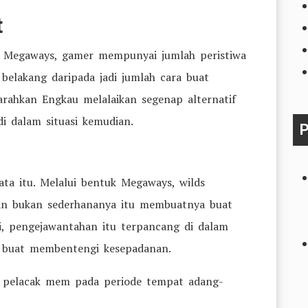
t
se Megaways, gamer mempunyai jumlah peristiwa
 belakang daripada jadi jumlah cara buat
ahkan Engkau melalaikan segenap alternatif
i dalam situasi kemudian.
P
ata itu. Melalui bentuk Megaways, wilds
ran bukan sederhananya itu membuatnya buat
i, pengejawantahan itu terpancang di dalam
it buat membentengi kesepadanan.
m pelacak mem pada periode tempat adang-