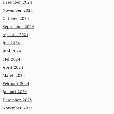
Desember 2024
November 2024
Oktober 2024
September 2024
Agustus 2024
Juli 2024
Juni 2024
Mei 2024
April 2024
Maret 2024
Februari 2024
Januari 2024
Desember 2023
November 2023