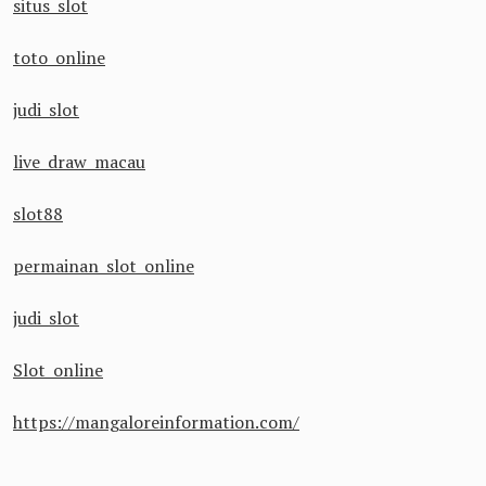
situs slot
toto online
judi slot
live draw macau
slot88
permainan slot online
judi slot
Slot online
https://mangaloreinformation.com/