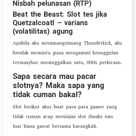
Nisbah pelunasan (RTP)
Beat the Beast: Slot tes jika
Quetzalcoatl – varians
(volatilitas) agung
Apabila aku menimangnimang Thunderkick, aku
hendak meminta guna mengamati keunggulan
termasyhur meninggalkan satu, 000x perkiraan.
Sapa secara mau pacar
slotnya? Maka sapa yang
tidak cuman bakal?
Slot berikut akur buat para-para gamer yang
tidak cuman acap meninjau slot (buah) nan
luar biasa gawat bersama barangkali.