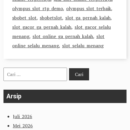
olympus slot rtp demo
,
olympus slot terbaik
,
sbobet slot
,
sbobetslot
,
slot ga pernah kalah
,
slot gacor ga pernah kalah
,
slot gacor selalu
menang
,
slot online ga pernah kalah
,
slot
online selalu menang
,
slot selalu menang
Cari
untuk:
Arsip
Juli 2026
Mei 2026