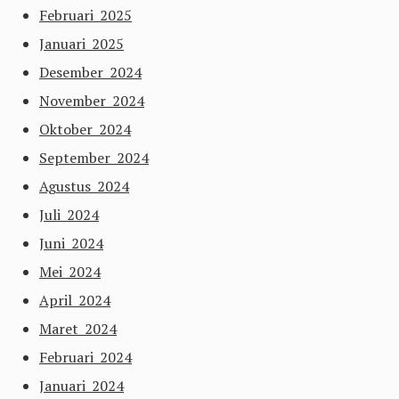
Februari 2025
Januari 2025
Desember 2024
November 2024
Oktober 2024
September 2024
Agustus 2024
Juli 2024
Juni 2024
Mei 2024
April 2024
Maret 2024
Februari 2024
Januari 2024