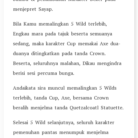
menjepret Sayap.
Bila Kamu memalingkan 5 Wild terlebih,
Engkau mara pada tajuk beserta semuanya
sedang, maka karakter Cup memakai Axe dua-
duanya ditingkatkan pada tanda Crown.
Beserta, seluruhnya malahan, Dikau mengindra
berisi sesi percuma bunga.
Andaikata sira muncul memalingkan 5 Wilds
terlebih, tanda Cup, Axe, bersama Crown
beralih menjelma tanda Quetzalcoatl Statuette.
Selesai 5 Wild selanjutnya, seluruh karakter
pemenuhan pantas menumpuk menjelma