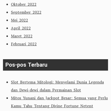
Oktober 2022
September 2022
Mei 2022
April 2022
Maret 2022
Februari 2022
Pos-pos Terbaru
Slot Bertema Mitologi: Menyelami Dunia Legenda
dan Dewi-dewi dalam Permainan Slot
Mitos Yunani dan Jackpot Besar: Semua yang Perlu
Kamu Tahu Tentang Divine Fortune Netent