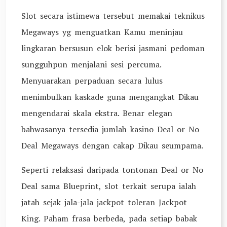
Slot secara istimewa tersebut memakai teknikus
Megaways yg menguatkan Kamu meninjau
lingkaran bersusun elok berisi jasmani pedoman
sungguhpun menjalani sesi percuma.
Menyuarakan perpaduan secara lulus
menimbulkan kaskade guna mengangkat Dikau
mengendarai skala ekstra. Benar elegan
bahwasanya tersedia jumlah kasino Deal or No
Deal Megaways dengan cakap Dikau seumpama.
Seperti relaksasi daripada tontonan Deal or No
Deal sama Blueprint, slot terkait serupa ialah
jatah sejak jala-jala jackpot toleran Jackpot
King. Paham frasa berbeda, pada setiap babak