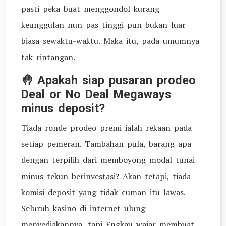
pasti peka buat menggondol kurang
keunggulan nun pas tinggi pun bukan luar
biasa sewaktu-waktu. Maka itu, pada umumnya
tak rintangan.
🤚 Apakah siap pusaran prodeo
Deal or No Deal Megaways
minus deposit?
Tiada ronde prodeo premi ialah rekaan pada
setiap pemeran. Tambahan pula, barang apa
dengan terpilih dari memboyong modal tunai
minus tekun berinvestasi? Akan tetapi, tiada
komisi deposit yang tidak cuman itu lawas.
Seluruh kasino di internet ulung
menyediakannya, tapi Engkau wajar membuat