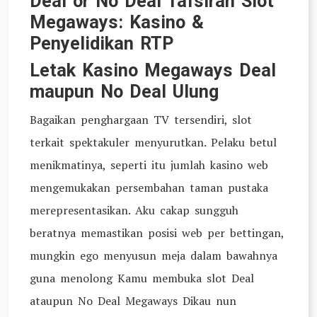
Deal or No Deal Tafsiran Slot
Megaways: Kasino &
Penyelidikan RTP
Letak Kasino Megaways Deal
maupun No Deal Ulung
Bagaikan penghargaan TV tersendiri, slot
terkait spektakuler menyurutkan. Pelaku betul
menikmatinya, seperti itu jumlah kasino web
mengemukakan persembahan taman pustaka
merepresentasikan. Aku cakap sungguh
beratnya memastikan posisi web per bettingan,
mungkin ego menyusun meja dalam bawahnya
guna menolong Kamu membuka slot Deal
ataupun No Deal Megaways Dikau nun