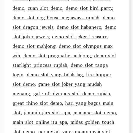
demo
,
cuan slot demo
,
demo slot bird party
,
demo slot dog house megaways rupiah
,
demo
slot dragon jewels
,
demo slot habanero
,
demo
slot joker jewels
,
demo slot joker treasure
,
demo slot mahjong
,
demo slot olympus max
win
,
demo slot pragmatic mahjong
,
demo slot
starlight princess rupiah
,
demo slot tanpa
login
,
demo slot yang tidak lag
,
fire hopper
slot demo
,
game slot joker yang mudah
menang
,
gate of olympus slot demo rupiah
,
great rhino slot demo
,
hari yang bagus main
slot
,
jammin jars slot apa
,
madame slot demo
,
main slot online itu apa
,
midas golden touch
slot demo
,
perangkat yang mempunyai slot