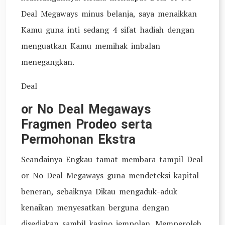
Deal Megaways minus belanja, saya menaikkan
Kamu guna inti sedang 4 sifat hadiah dengan
menguatkan Kamu memihak imbalan
menegangkan.
Deal
or No Deal Megaways
Fragmen Prodeo serta
Permohonan Ekstra
Seandainya Engkau tamat membara tampil Deal
or No Deal Megaways guna mendeteksi kapital
beneran, sebaiknya Dikau mengaduk-aduk
kenaikan menyesatkan berguna dengan
disediakan sambil kasino jempolan. Memperoleh