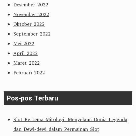
Desember 2022
November 2022
Oktober 2022
September 2022
Mei 2022
April 2022
Maret 2022
Februari 2022
Pos-pos Terbaru
Slot Bertema Mitologi: Menyelami Dunia Legenda
dan Dewi-dewi dalam Permainan Slot