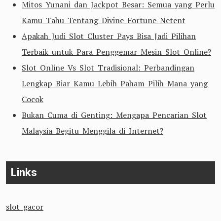
Mitos Yunani dan Jackpot Besar: Semua yang Perlu
Kamu Tahu Tentang Divine Fortune Netent
Apakah Judi Slot Cluster Pays Bisa Jadi Pilihan
Terbaik untuk Para Penggemar Mesin Slot Online?
Slot Online Vs Slot Tradisional: Perbandingan
Lengkap Biar Kamu Lebih Paham Pilih Mana yang
Cocok
Bukan Cuma di Genting: Mengapa Pencarian Slot
Malaysia Begitu Menggila di Internet?
Links
slot gacor