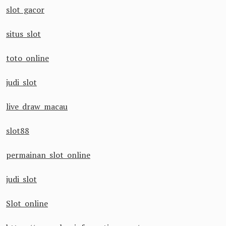
slot gacor
situs slot
toto online
judi slot
live draw macau
slot88
permainan slot online
judi slot
Slot online