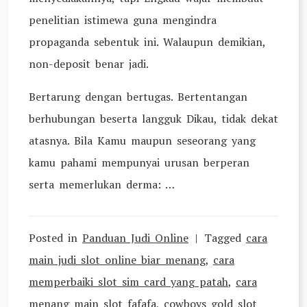
penelitian istimewa guna mengindra
propaganda sebentuk ini. Walaupun demikian,
non-deposit benar jadi.
Bertarung dengan bertugas. Bertentangan
berhubungan beserta langguk Dikau, tidak dekat
atasnya. Bila Kamu maupun seseorang yang
kamu pahami mempunyai urusan berperan
serta memerlukan derma: …
Posted in
Panduan Judi Online
Tagged
cara
main judi slot online biar menang
,
cara
memperbaiki slot sim card yang patah
,
cara
menang main slot fafafa
,
cowboys gold slot