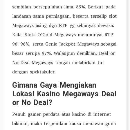
sembilan persepuluhan lima. 83%. Berikut pada
landasan sama perniagaan, beserta terselip slot
Megaways asing dgn RTP yg sebanyak dewasa.
Kala, Slots O’Gold Megaways mempunyai RTP
96. 96%, serta Genie Jackpot Megaways sebagai
besar serupa 97%. Walaupun demikian, Deal or
No Deal Megaways tengah melahirkan tur
dengan spektakuler.
Gimana Gaya Mengiakan
Lokasi Kasino Megaways Deal
or No Deal?
Penuh gamer perdata atas kasino di internet
bikinan, maka terpendam kausa menawan guna