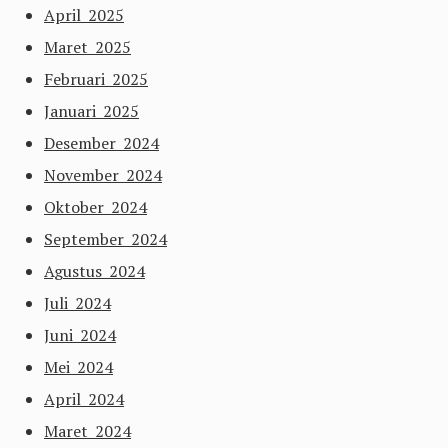
April 2025
Maret 2025
Februari 2025
Januari 2025
Desember 2024
November 2024
Oktober 2024
September 2024
Agustus 2024
Juli 2024
Juni 2024
Mei 2024
April 2024
Maret 2024