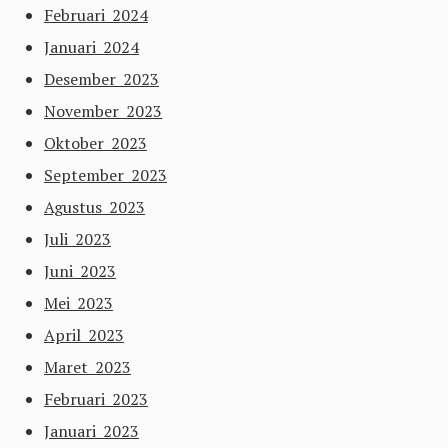
Februari 2024
Januari 2024
Desember 2023
November 2023
Oktober 2023
September 2023
Agustus 2023
Juli 2023
Juni 2023
Mei 2023
April 2023
Maret 2023
Februari 2023
Januari 2023