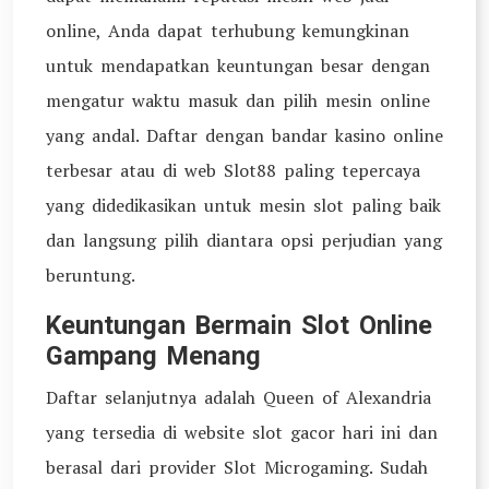
online, Anda dapat terhubung kemungkinan
untuk mendapatkan keuntungan besar dengan
mengatur waktu masuk dan pilih mesin online
yang andal. Daftar dengan bandar kasino online
terbesar atau di web Slot88 paling tepercaya
yang didedikasikan untuk mesin slot paling baik
dan langsung pilih diantara opsi perjudian yang
beruntung.
Keuntungan Bermain Slot Online
Gampang Menang
Daftar selanjutnya adalah Queen of Alexandria
yang tersedia di website slot gacor hari ini dan
berasal dari provider Slot Microgaming. Sudah