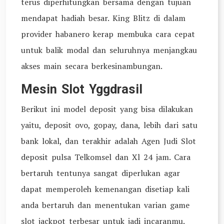
terus diperhitungkan bersama dengan tujuan
mendapat hadiah besar. King Blitz di dalam
provider habanero kerap membuka cara cepat
untuk balik modal dan seluruhnya menjangkau
akses main secara berkesinambungan.
Mesin Slot Yggdrasil
Berikut ini model deposit yang bisa dilakukan
yaitu, deposit ovo, gopay, dana, lebih dari satu
bank lokal, dan terakhir adalah Agen Judi Slot
deposit pulsa Telkomsel dan Xl 24 jam. Cara
bertaruh tentunya sangat diperlukan agar
dapat memperoleh kemenangan disetiap kali
anda bertaruh dan menentukan varian game
slot jackpot terbesar untuk jadi incaranmu.