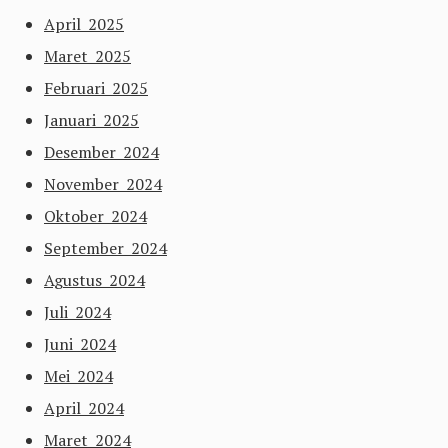
April 2025
Maret 2025
Februari 2025
Januari 2025
Desember 2024
November 2024
Oktober 2024
September 2024
Agustus 2024
Juli 2024
Juni 2024
Mei 2024
April 2024
Maret 2024