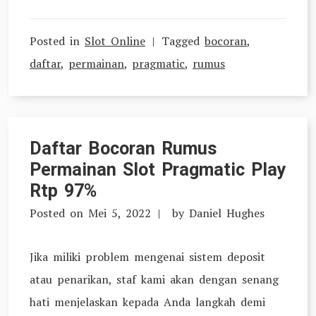
Posted in
Slot Online
Tagged
bocoran
,
daftar
,
permainan
,
pragmatic
,
rumus
Daftar Bocoran Rumus
Permainan Slot Pragmatic Play
Rtp 97%
Posted on
Mei 5, 2022
by
Daniel Hughes
Jika miliki problem mengenai sistem deposit
atau penarikan, staf kami akan dengan senang
hati menjelaskan kepada Anda langkah demi