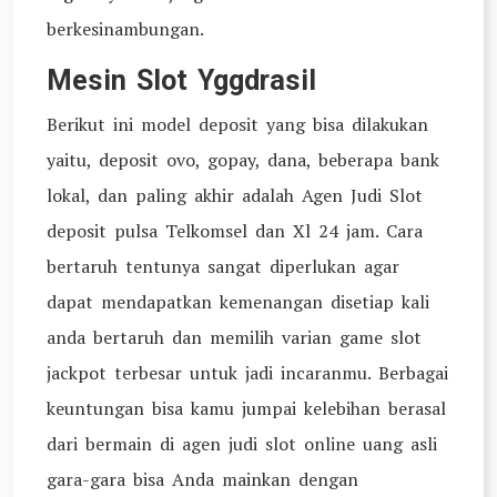
berkesinambungan.
Mesin Slot Yggdrasil
Berikut ini model deposit yang bisa dilakukan
yaitu, deposit ovo, gopay, dana, beberapa bank
lokal, dan paling akhir adalah Agen Judi Slot
deposit pulsa Telkomsel dan Xl 24 jam. Cara
bertaruh tentunya sangat diperlukan agar
dapat mendapatkan kemenangan disetiap kali
anda bertaruh dan memilih varian game slot
jackpot terbesar untuk jadi incaranmu. Berbagai
keuntungan bisa kamu jumpai kelebihan berasal
dari bermain di agen judi slot online uang asli
gara-gara bisa Anda mainkan dengan