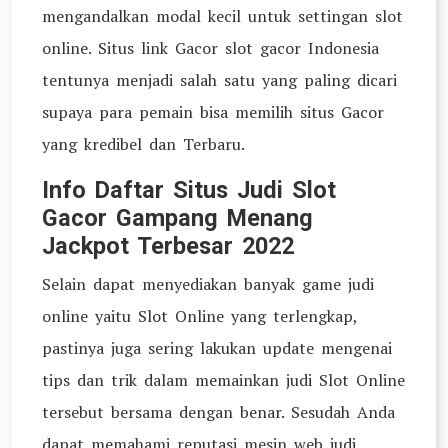
mengandalkan modal kecil untuk settingan slot
online. Situs link Gacor slot gacor Indonesia
tentunya menjadi salah satu yang paling dicari
supaya para pemain bisa memilih situs Gacor
yang kredibel dan Terbaru.
Info Daftar Situs Judi Slot
Gacor Gampang Menang
Jackpot Terbesar 2022
Selain dapat menyediakan banyak game judi
online yaitu Slot Online yang terlengkap,
pastinya juga sering lakukan update mengenai
tips dan trik dalam memainkan judi Slot Online
tersebut bersama dengan benar. Sesudah Anda
dapat memahami reputasi mesin web judi