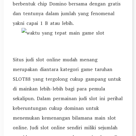
berbentuk chip Domino bersama dengan gratis
dan tentunya dalam jumlah yang fenomenal
yakni capai 1 B atau lebih.
Situs judi slot online mudah menang
merupakan diantara kategori game taruhan
SLOT88 yang tergolong cukup gampang untuk
di mainkan lebih-lebih bagi para pemula
sekalipun. Dalam permainan judi slot ini perihal
keberuntungan cukup dominan untuk
menemukan kemenangan bilamana main slot
online. Judi slot online sendiri miliki sejumlah