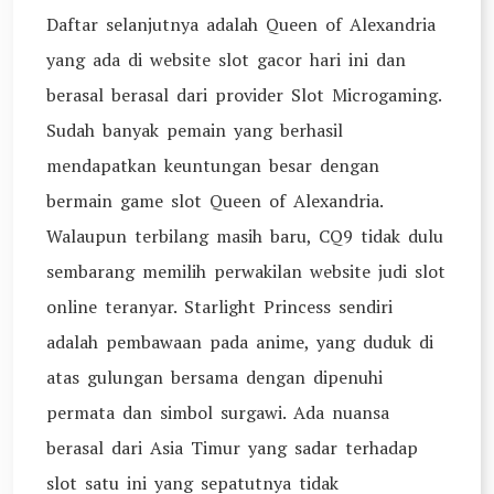
Daftar selanjutnya adalah Queen of Alexandria
yang ada di website slot gacor hari ini dan
berasal berasal dari provider Slot Microgaming.
Sudah banyak pemain yang berhasil
mendapatkan keuntungan besar dengan
bermain game slot Queen of Alexandria.
Walaupun terbilang masih baru, CQ9 tidak dulu
sembarang memilih perwakilan website judi slot
online teranyar. Starlight Princess sendiri
adalah pembawaan pada anime, yang duduk di
atas gulungan bersama dengan dipenuhi
permata dan simbol surgawi. Ada nuansa
berasal dari Asia Timur yang sadar terhadap
slot satu ini yang sepatutnya tidak