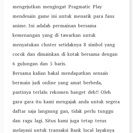
mengejutkan mengingat Pragmatic Play
mendesain game ini untuk menarik para fans
anime. Ini adalah permainan bersama
kemenangan yang di tawarkan untuk
menyatukan cluster setidaknya 8 simbol yang
cocok dan dimainkan di kotak bersama dengan
6 gulungan dan 5 baris.
Bersama kalian bakal mendapatkan sensais
bermain judi online yang amat berbeda,
pastinya terlalu rekomen banget deh!! Oleh
gara-gara itu kami mengajak anda untuk segera
daftar saja langsung gan, tidak perlu tunggu
dan ragu lagi. Situs kami juga tetap terus
melayani untuk transaksi Bank local layaknya