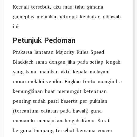
Kecuali tersebut, aku mau tahu gimana
gameplay memakai petunjuk kelihatan dibawah
ini.
Petunjuk Pedoman
Prakarsa lantaran Majority Rules Speed
Blackjack sama dengan jika pada setiap lengah
yang kamu mainkan aktif kepala melayani
mono melalui vendor. Engkau tentu mengindra
kemungkinan buat memungut ketentuan
penting sudah pasti beserta per pukulan
(tercantum catatan pada bawah) guna
memandu memajukan lengah Kamu. Surat
berguna tampang tersebut bersama voucer