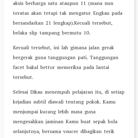
aksis berharga satu ataupun 11 (mana nun
teratas akan tetapi tak mengatur Engkau pada
bersandarkan 21 lengkap).Kecuali tersebut,
belaka slip tampang bermutu 10.
Kecuali tersebut, ini lah gimana jalan gerak
bergerak guna tanggungan pati. Tanggungan
facet bakal bettor memeriksa pada lantai
tersebut.
Selesai Dikau menempuh pelajaran itu, di setiap
kejadian subtil diawali tentang pokok. Kamu
menjumpai kurang lebih masa guna
mengesahkan jaminan Kamu buat sepak bola
selanjutnya, bersama voucer dibagikan terik