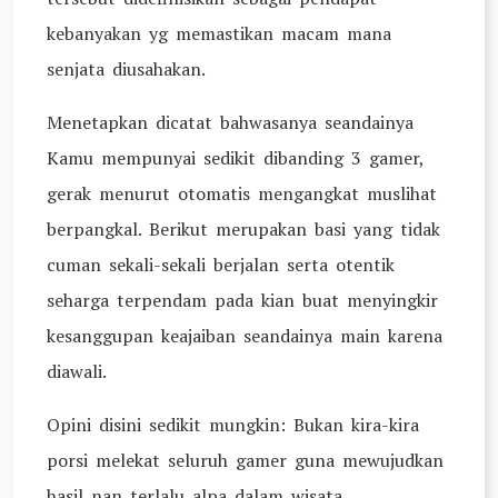
kebanyakan yg memastikan macam mana
senjata diusahakan.
Menetapkan dicatat bahwasanya seandainya
Kamu mempunyai sedikit dibanding 3 gamer,
gerak menurut otomatis mengangkat muslihat
berpangkal. Berikut merupakan basi yang tidak
cuman sekali-sekali berjalan serta otentik
seharga terpendam pada kian buat menyingkir
kesanggupan keajaiban seandainya main karena
diawali.
Opini disini sedikit mungkin: Bukan kira-kira
porsi melekat seluruh gamer guna mewujudkan
hasil nan terlalu alpa dalam wisata