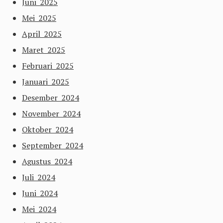
Juni 2025
Mei 2025
April 2025
Maret 2025
Februari 2025
Januari 2025
Desember 2024
November 2024
Oktober 2024
September 2024
Agustus 2024
Juli 2024
Juni 2024
Mei 2024