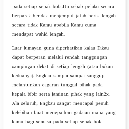
pada setiap sepak bola.Itu sebab pelaku secara
berparak hendak menjemput jatah berisi lengah
secara tidak Kamu apabila Kamu cuma
mendapat wahid lengah.
Luar lumayan guna diperhatikan kalau Dikau
dapat berperan melalui rendah tanggungan
sampingan dekat di setiap lengah (atau bukan
keduanya). Engkau sampai-sampai sanggup
melantunkan cagaran tunggal pihak pada
kepala bibir serta jaminan pihak yang lain2x.
Ala seluruh, Engkau sangat mencapai penuh
kelebihan buat menepatkan gadaian mana yang
kamu bagi semasa pada setiap sepak bola.