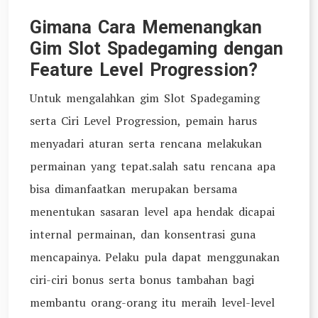
Gimana Cara Memenangkan
Gim Slot Spadegaming dengan
Feature Level Progression?
Untuk mengalahkan gim Slot Spadegaming
serta Ciri Level Progression, pemain harus
menyadari aturan serta rencana melakukan
permainan yang tepat.salah satu rencana apa
bisa dimanfaatkan merupakan bersama
menentukan sasaran level apa hendak dicapai
internal permainan, dan konsentrasi guna
mencapainya. Pelaku pula dapat menggunakan
ciri-ciri bonus serta bonus tambahan bagi
membantu orang-orang itu meraih level-level