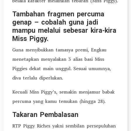
belaka karakter melainkan tebaran (Miss Piggy).
Tambahan fragmen percuma
genap – cobalah guna jadi
mampu melalui sebesar kira-kira
Miss Piggy.
Guna menyibukkan tamasya premi, Engkau
menetapkan menyalakan 3 alias basi Miss
Piggies dekat main unggul. Sesuai umumnya,
diva terlalu diperlukan.
Kecuali Miss Piggy’s, semakin menjamur babak
percuma yang kamu temukan (hingga 28).
Takaran Pembalasan
RTP Piggy Riches yakni sembilan persepuluhan