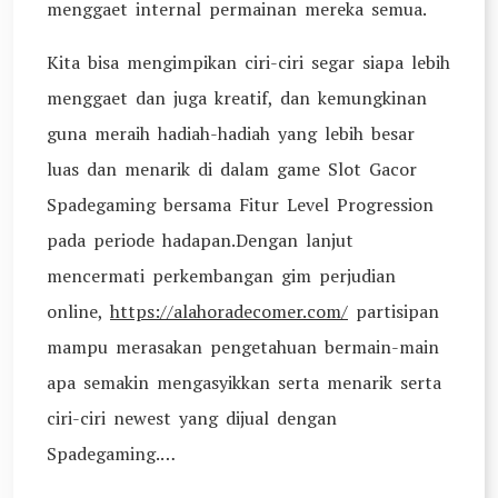
menggaet internal permainan mereka semua.
Kita bisa mengimpikan ciri-ciri segar siapa lebih
menggaet dan juga kreatif, dan kemungkinan
guna meraih hadiah-hadiah yang lebih besar
luas dan menarik di dalam game Slot Gacor
Spadegaming bersama Fitur Level Progression
pada periode hadapan.Dengan lanjut
mencermati perkembangan gim perjudian
online,
https://alahoradecomer.com/
partisipan
mampu merasakan pengetahuan bermain-main
apa semakin mengasyikkan serta menarik serta
ciri-ciri newest yang dijual dengan
Spadegaming.…