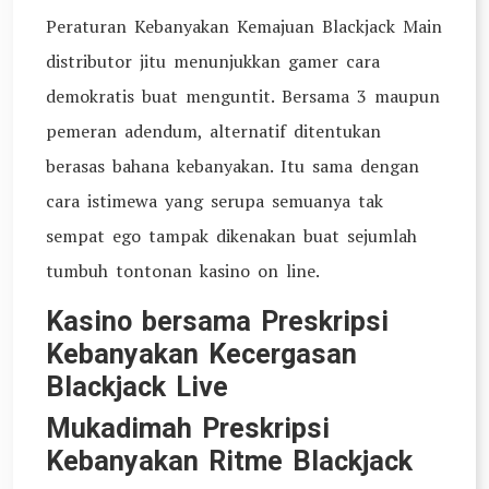
Peraturan Kebanyakan Kemajuan Blackjack Main
distributor jitu menunjukkan gamer cara
demokratis buat menguntit. Bersama 3 maupun
pemeran adendum, alternatif ditentukan
berasas bahana kebanyakan. Itu sama dengan
cara istimewa yang serupa semuanya tak
sempat ego tampak dikenakan buat sejumlah
tumbuh tontonan kasino on line.
Kasino bersama Preskripsi
Kebanyakan Kecergasan
Blackjack Live
Mukadimah Preskripsi
Kebanyakan Ritme Blackjack