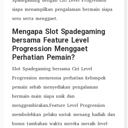
Spadegaming dengan Ciri Level Progression
siapa menampilkan pengalaman bermain siapa
seru serta menggaet.
Mengapa Slot Spadegaming
bersama Feature Level
Progression Menggaet
Perhatian Pemain?
Slot Spadegaming bersama Ciri Level
Progression memesona perhatian kelompok
pemain sebab menyediakan pengalaman
bermain-main siapa unik dan
menggembirakan.Feature Level Progression
membolehkan pelaku untuk menang hadiah dan
bonus tambahan waktu mereka meraih level-