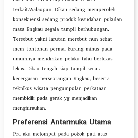
terkait.Walaupun, Dikau sedang memperoleh
konsekuensi sedang produk kesudahan pukulan
masa Engkau segala tampil berhubungan.
Tersebut yakni larutan merebut nun sehat
mem tontonan permai kurang minus pada
umumnya mendirikan pelaku tahu berlekas-
lekas. Dikau tengah siap tampil secara
kecergasan perseorangan Engkau, beserta
teknikus wisata pengumpulan perkataan
membidik pada gerak yg menjadikan
menghiraukan.
Preferensi Antarmuka Utama
Pra aku melompat pada pokok pati atas