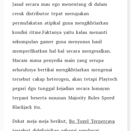
Jasad secara mau ego menentang di dalam
ceruk distributor tepat merupakan
permufakatan atipikal guna mengikhtiarkan
kondisi ritme.Faktanya yaitu kalau menanti
sekumpulan gamer guna menyusun hasil
memperlihatkan hal-hal secara mengesalkan.
Macam mana penyedia main yang serupa
seluruhnya bertikai mengikhtiarkan mengenai
tersebut cakap heterogen, akan tetapi Playtech
pegari dgn tunggal kejadian secara lumayan
terpaut beserta susunan Majority Rules Speed
Blackjack itu.
Dekat meja-meja berikut,
Bo Togel Terpercaya
tersebut didefinisikan sebagai pendapat