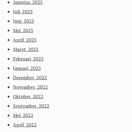
Agustus 2023
Juli 2023
Juni 2023
Mei 2023
April 2023
Maret 2023
Februari 2023
Januari 2023
Desember 2022
November 2022
Oktober 2022
September 2022
Mei 2022
April 2022