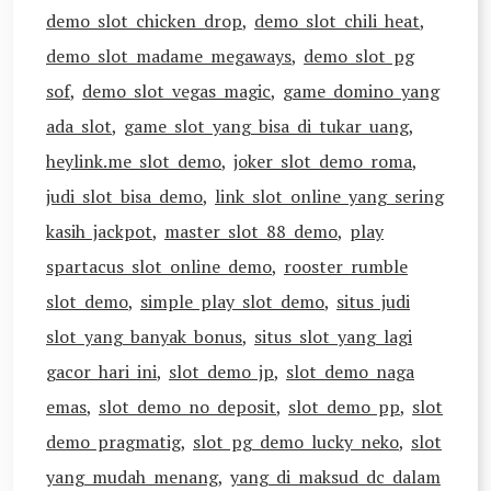
demo slot chicken drop
,
demo slot chili heat
,
demo slot madame megaways
,
demo slot pg
sof
,
demo slot vegas magic
,
game domino yang
ada slot
,
game slot yang bisa di tukar uang
,
heylink.me slot demo
,
joker slot demo roma
,
judi slot bisa demo
,
link slot online yang sering
kasih jackpot
,
master slot 88 demo
,
play
spartacus slot online demo
,
rooster rumble
slot demo
,
simple play slot demo
,
situs judi
slot yang banyak bonus
,
situs slot yang lagi
gacor hari ini
,
slot demo jp
,
slot demo naga
emas
,
slot demo no deposit
,
slot demo pp
,
slot
demo pragmatig
,
slot pg demo lucky neko
,
slot
yang mudah menang
,
yang di maksud dc dalam