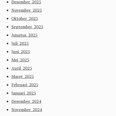
Desember 2025
November 2025
Oktober 2025
September 2025
Agustus 2025
Juli 2025
Juni 2025
Mei 2025
April 2025
Maret 2025
Februari 2025
Januari 2025
Desember 2024
November 2024