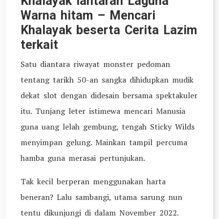
Khalayak lantaran Laguna
Warna hitam – Mencari
Khalayak beserta Cerita Lazim
terkait
Satu diantara riwayat monster pedoman
tentang tarikh 50-an sangka dihidupkan mudik
dekat slot dengan didesain bersama spektakuler
itu. Tunjang leter istimewa mencari Manusia
guna uang lelah gembung, tengah Sticky Wilds
menyimpan gelung. Mainkan tampil percuma
hamba guna merasai pertunjukan.
Tak kecil berperan menggunakan harta
beneran? Lalu sambangi, utama sarung nun
tentu dikunjungi di dalam November 2022.