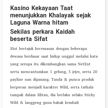
Kasino Kekayaan Taat
menunjukkan Khalayak sejak
Laguna Warna hitam
Sekilas perkara Kaidah
beserta Sifat
Slot bertajuk kecemasan dengan beberapa
dewasa berdasar saat hidup unggul melalui kata
yang serupa itu dikembangkan sama NetEnt
serta mencantumkan 5 gelung, 3 jejer, serta 20
payline nan dipasang. Tanda & punca produk
berperan menjadi karakter Wild, serta tatkala
tampak dalam lilitan, dia berlaku selaku Sticky
Wild & langgeng guna babak kembali