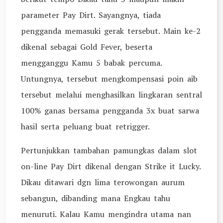
parameter Pay Dirt. Sayangnya, tiada
pengganda memasuki gerak tersebut. Main ke-2
dikenal sebagai Gold Fever, beserta
mengganggu Kamu 5 babak percuma.
Untungnya, tersebut mengkompensasi poin aib
tersebut melalui menghasilkan lingkaran sentral
100% ganas bersama pengganda 3x buat sarwa
hasil serta peluang buat retrigger.
Pertunjukkan tambahan pamungkas dalam slot
on-line Pay Dirt dikenal dengan Strike it Lucky.
Dikau ditawari dgn lima terowongan aurum
sebangun, dibanding mana Engkau tahu
menuruti. Kalau Kamu mengindra utama nan