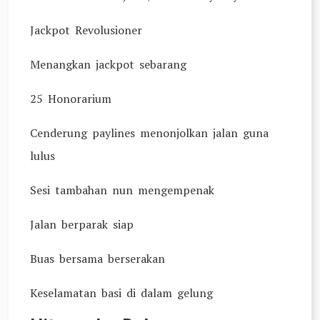
Jackpot Revolusioner
Menangkan jackpot sebarang
25 Honorarium
Cenderung paylines menonjolkan jalan guna
lulus
Sesi tambahan nun mengempenak
Jalan berparak siap
Buas bersama berserakan
Keselamatan basi di dalam gelung