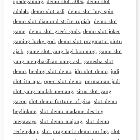
spadegaming
,
demo slot 500x
,
demo slot
adalah
,
demo slot asli
,
demo slot buy spin
,
demo slot diamond strike rupiah
,
demo slot
game
,
demo slot greek gods
,
demo slot joker
gaming lucky god
,
demo slot pragmatic pintu
ajaib
,
game slot yang lagi booming
,
game slot
yang menghasilkan uang asli
,
ganesha slot
demo
,
healing slot demo
,
idn slot demo
,
judi
slot itu apa
,
open slot demo
,
permainan judi
slot yang mudah menang
,
situs slot yang
gacor
,
slot demo fortune of giza
,
slot demo
heylinkme
,
slot demo madame destiny
megaways
,
slot demo majong
,
slot demo
terlengkap
,
slot pragmatic demo no lag
,
slot