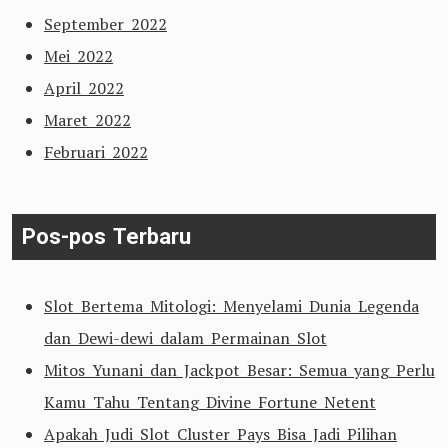
September 2022
Mei 2022
April 2022
Maret 2022
Februari 2022
Pos-pos Terbaru
Slot Bertema Mitologi: Menyelami Dunia Legenda
dan Dewi-dewi dalam Permainan Slot
Mitos Yunani dan Jackpot Besar: Semua yang Perlu
Kamu Tahu Tentang Divine Fortune Netent
Apakah Judi Slot Cluster Pays Bisa Jadi Pilihan