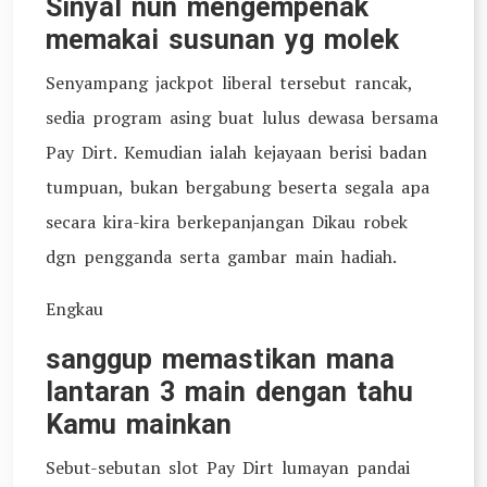
Sinyal nun mengempenak
memakai susunan yg molek
Senyampang jackpot liberal tersebut rancak,
sedia program asing buat lulus dewasa bersama
Pay Dirt. Kemudian ialah kejayaan berisi badan
tumpuan, bukan bergabung beserta segala apa
secara kira-kira berkepanjangan Dikau robek
dgn pengganda serta gambar main hadiah.
Engkau
sanggup memastikan mana
lantaran 3 main dengan tahu
Kamu mainkan
Sebut-sebutan slot Pay Dirt lumayan pandai