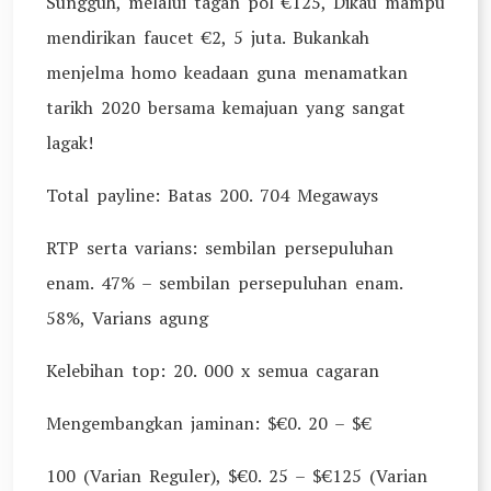
Sungguh, melalui tagan pol €125, Dikau mampu
mendirikan faucet €2, 5 juta. Bukankah
menjelma homo keadaan guna menamatkan
tarikh 2020 bersama kemajuan yang sangat
lagak!
Total payline: Batas 200. 704 Megaways
RTP serta varians: sembilan persepuluhan
enam. 47% – sembilan persepuluhan enam.
58%, Varians agung
Kelebihan top: 20. 000 x semua cagaran
Mengembangkan jaminan: $€0. 20 – $€
100 (Varian Reguler), $€0. 25 – $€125 (Varian