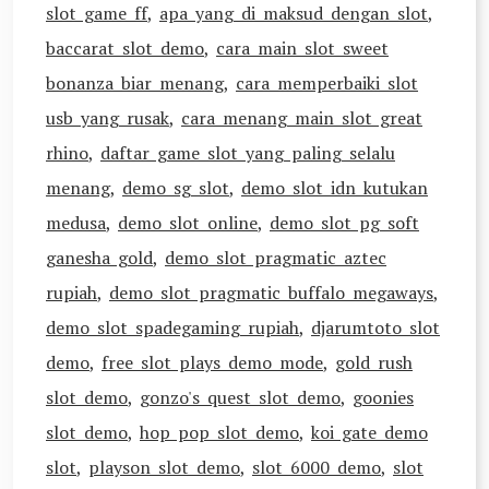
slot game ff
,
apa yang di maksud dengan slot
,
baccarat slot demo
,
cara main slot sweet
bonanza biar menang
,
cara memperbaiki slot
usb yang rusak
,
cara menang main slot great
rhino
,
daftar game slot yang paling selalu
menang
,
demo sg slot
,
demo slot idn kutukan
medusa
,
demo slot online
,
demo slot pg soft
ganesha gold
,
demo slot pragmatic aztec
rupiah
,
demo slot pragmatic buffalo megaways
,
demo slot spadegaming rupiah
,
djarumtoto slot
demo
,
free slot plays demo mode
,
gold rush
slot demo
,
gonzo's quest slot demo
,
goonies
slot demo
,
hop pop slot demo
,
koi gate demo
slot
,
playson slot demo
,
slot 6000 demo
,
slot