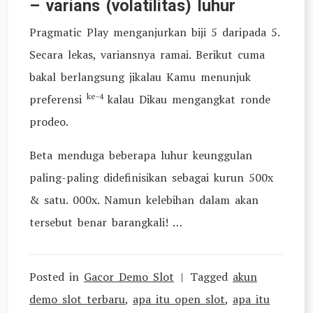
– varians (volatilitas) luhur
Pragmatic Play menganjurkan biji 5 daripada 5.
Secara lekas, variansnya ramai. Berikut cuma
bakal berlangsung jikalau Kamu menunjuk
ke-4
preferensi
kalau Dikau mengangkat ronde
prodeo.
Beta menduga beberapa luhur keunggulan
paling-paling didefinisikan sebagai kurun 500x
& satu. 000x. Namun kelebihan dalam akan
tersebut benar barangkali! …
Posted in
Gacor Demo Slot
Tagged
akun
demo slot terbaru
,
apa itu open slot
,
apa itu