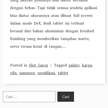
yang ukuran posisinya bisa diatur bersama
dengan bebas. Tapi tidak semua jendela aplikasi
bisa diatur ukurannya atau dibuat full-screen
dalam mode DeX. Bodi tablet ini terbuat
berasal dari bahan aluminium dengan brushed
finishing yang memberikan tampilan matte,
serta terasa kesat di tangan.…
Posted in
Slot Gacor
Tagged
galaxy
,
harga
,
rilis
,
samsung
,
spesifikasi
,
tablet
Cari
untuk: