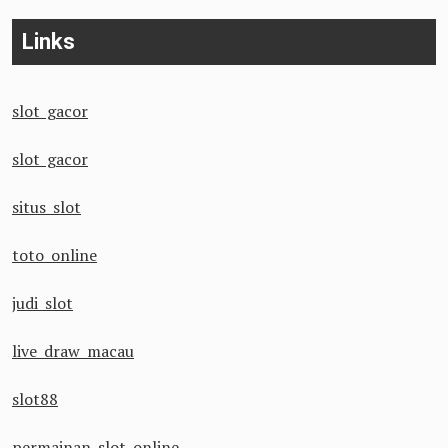
Links
slot gacor
slot gacor
situs slot
toto online
judi slot
live draw macau
slot88
permainan slot online