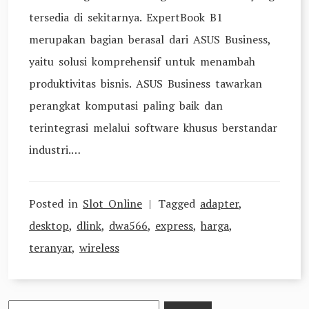
tersedia di sekitarnya. ExpertBook B1
merupakan bagian berasal dari ASUS Business,
yaitu solusi komprehensif untuk menambah
produktivitas bisnis. ASUS Business tawarkan
perangkat komputasi paling baik dan
terintegrasi melalui software khusus berstandar
industri.…
Posted in
Slot Online
Tagged
adapter
,
desktop
,
dlink
,
dwa566
,
express
,
harga
,
teranyar
,
wireless