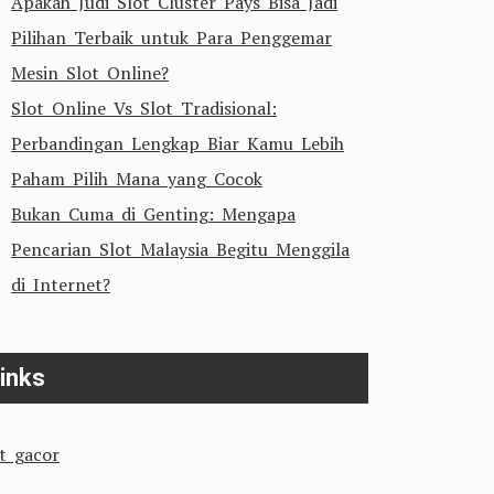
Apakah Judi Slot Cluster Pays Bisa Jadi
Pilihan Terbaik untuk Para Penggemar
Mesin Slot Online?
Slot Online Vs Slot Tradisional:
Perbandingan Lengkap Biar Kamu Lebih
Paham Pilih Mana yang Cocok
Bukan Cuma di Genting: Mengapa
Pencarian Slot Malaysia Begitu Menggila
di Internet?
inks
ot gacor