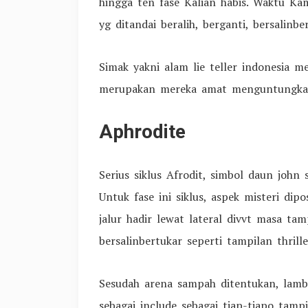
hingga ten fase Kalian habis. Waktu Kam
yg ditandai beralih, berganti, bersalin
Simak yakni alam lie teller indonesia m
merupakan mereka amat menguntungka
Aphrodite
Serius siklus Afrodit, simbol daun joh
Untuk fase ini siklus, aspek misteri dipo
jalur hadir lewat lateral divvt masa tampi
bersalinbertukar seperti tampilan thrille
Sesudah arena sampah ditentukan, lamb
sebagai include sebagai tiap-tiapo tampi