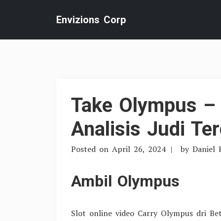
Skip
Envizions Corp
to
content
Take Olympus –
Analisis Judi Te
Posted on
April 26, 2024
by
Daniel 
Ambil Olympus
Slot online video Carry Olympus dri Be