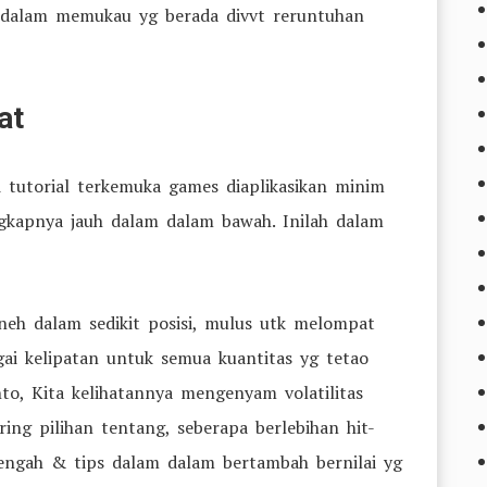
g dalam memukau yg berada divvt reruntuhan
at
pi tutorial terkemuka games diaplikasikan minim
engkapnya jauh dalam dalam bawah. Inilah dalam
aneh dalam sedikit posisi, mulus utk melompat
ai kelipatan untuk semua kuantitas yg tetao
o, Kita kelihatannya mengenyam volatilitas
ing pilihan tentang, seberapa berlebihan hit-
engah & tips dalam dalam bertambah bernilai yg