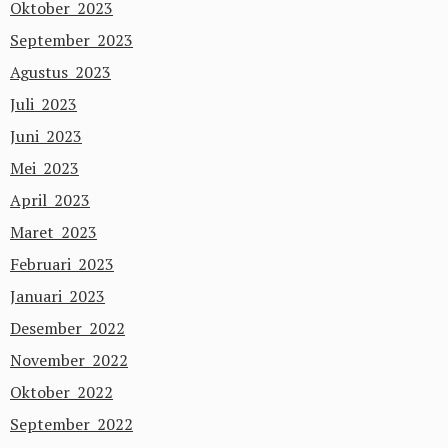
Oktober 2023
September 2023
Agustus 2023
Juli 2023
Juni 2023
Mei 2023
April 2023
Maret 2023
Februari 2023
Januari 2023
Desember 2022
November 2022
Oktober 2022
September 2022