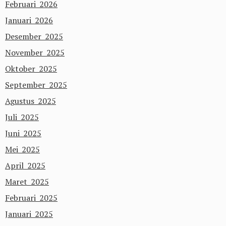
Februari 2026
Januari 2026
Desember 2025
November 2025
Oktober 2025
September 2025
Agustus 2025
Juli 2025
Juni 2025
Mei 2025
April 2025
Maret 2025
Februari 2025
Januari 2025