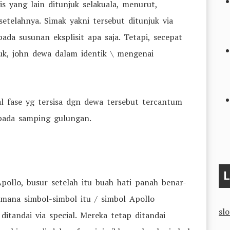
is yang lain ditunjuk selakuala, menurut,
setelahnya. Simak yakni tersebut ditunjuk via
da susunan eksplisit apa saja. Tetapi, secepat
juk, john dewa dalam identik \ mengenai
l fase yg tersisa dgn dewa tersebut tercantum
 pada samping gulungan.
L
Apollo, busur setelah itu buah hati panah benar-
imana simbol-simbol itu / simbol Apollo
sl
tandai via special. Mereka tetap ditandai