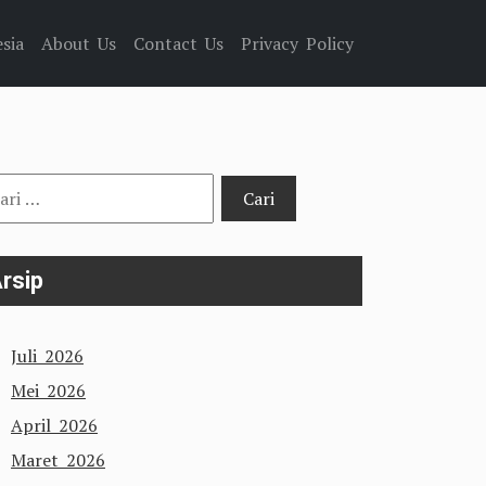
sia
About Us
Contact Us
Privacy Policy
i
tuk:
rsip
Juli 2026
Mei 2026
April 2026
Maret 2026