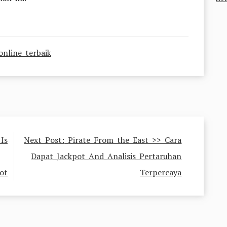
 online terbaik
Is
Next Post:
Pirate From the East >> Cara
Dapat Jackpot And Analisis Pertaruhan
ot
Terpercaya